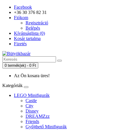
Facebook
+36 30 376 82 31
Fiókom
Regisztráció
Belépés
Kívánságlista (0)
Kosár tartalma
Fizetés
0 termék(ek) - 0 Ft
Az Ön kosara üres!
Kategóriák
LEGO Minifigurák
Castle
City
Disney
DREAMZzz
Friends
Gyűjthető Minifigurák