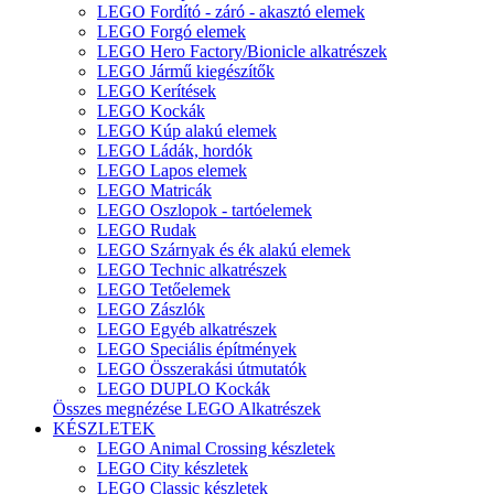
LEGO Fordító - záró - akasztó elemek
LEGO Forgó elemek
LEGO Hero Factory/Bionicle alkatrészek
LEGO Jármű kiegészítők
LEGO Kerítések
LEGO Kockák
LEGO Kúp alakú elemek
LEGO Ládák, hordók
LEGO Lapos elemek
LEGO Matricák
LEGO Oszlopok - tartóelemek
LEGO Rudak
LEGO Szárnyak és ék alakú elemek
LEGO Technic alkatrészek
LEGO Tetőelemek
LEGO Zászlók
LEGO Egyéb alkatrészek
LEGO Speciális építmények
LEGO Összerakási útmutatók
LEGO DUPLO Kockák
Összes megnézése LEGO Alkatrészek
KÉSZLETEK
LEGO Animal Crossing készletek
LEGO City készletek
LEGO Classic készletek