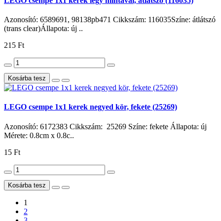
LEGO csempe 1x1 kerek légy mintával, átlátszó (116035)
Azonosító: 6589691, 98138pb471 Cikkszám: 116035Színe: átlátszó
(trans clear)Állapota: új ..
215 Ft
Kosárba tesz
LEGO csempe 1x1 kerek negyed kör, fekete (25269)
Azonosító: 6172383 Cikkszám: 25269 Színe: fekete Állapota: új
Mérete: 0.8cm x 0.8c..
15 Ft
Kosárba tesz
1
2
3