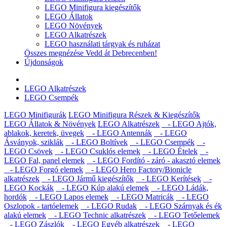
LEGO Minifigura kiegészítők
LEGO Állatok
LEGO Növények
LEGO Alkatrészek
LEGO használati tárgyak és ruházat
Összes megnézése Vedd át Debrecenben!
Újdonságok
LEGO Alkatrészek
LEGO Csempék
LEGO Minifigurák
LEGO Minifigura Részek & Kiegészítők
LEGO Állatok & Növények
LEGO Alkatrészek
- LEGO Ajtók,
ablakok, keretek, üvegek
- LEGO Antennák
- LEGO
Ásványok, sziklák
- LEGO Boltívek
- LEGO Csempék
-
LEGO Csövek
- LEGO Csuklós elemek
- LEGO Ételek
-
LEGO Fal, panel elemek
- LEGO Fordító - záró - akasztó elemek
- LEGO Forgó elemek
- LEGO Hero Factory/Bionicle
alkatrészek
- LEGO Jármű kiegészítők
- LEGO Kerítések
-
LEGO Kockák
- LEGO Kúp alakú elemek
- LEGO Ládák,
hordók
- LEGO Lapos elemek
- LEGO Matricák
- LEGO
Oszlopok - tartóelemek
- LEGO Rudak
- LEGO Szárnyak és ék
alakú elemek
- LEGO Technic alkatrészek
- LEGO Tetőelemek
- LEGO Zászlók
- LEGO Egyéb alkatrészek
- LEGO