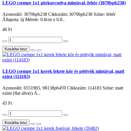
LEGO csempe 1x1 görkorcsolya mintával, fehér (3070bpb238)
Azonosító: 3070bpb238 Cikkszám: 3070bpb238 Színe: fehér
Állapota: új Mérete: 0.8cm x 0.8..
40 Ft
Kosárba tesz
LEGO csempe 1x1 kerek fekete kör és pöttyök mintával, matt
ezüst (114183)
Azonosító: 6551965, 98138pb459 Cikkszám: 114183 Színe: matt
ezüst (flat silver) Á..
45 Ft
Kosárba tesz