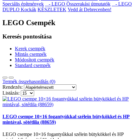
Speciális építmények
- LEGO Összerakási útmutatók
- LEGO
DUPLO Kockák
KÉSZLETEK
Vedd át Debrecenben!
LEGO Csempék
Keresés pontosítása
Kerek csempék
Mintás csempék
Módosított csempék
Standard csempék
Termék összehasonlítás (0)
Rendezés:
Listázás:
LEGO csempe 10×16 fogantyúkkal szélein bütykökkel és HP
mintával, sötétlila (88659)
LEGO csempe 10×16 fogantyúkkal szélein bütykökkel és HP