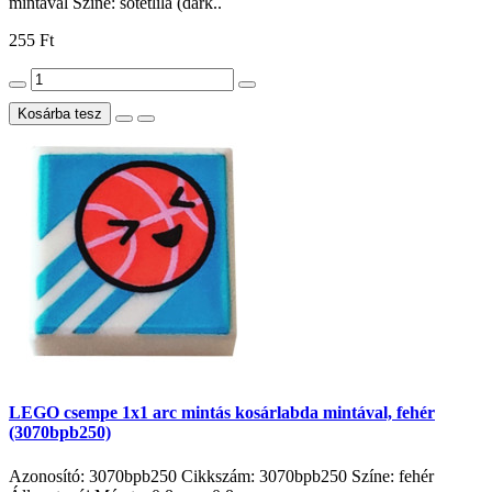
mintával Színe: sötétlila (dark..
255 Ft
Kosárba tesz
LEGO csempe 1x1 arc mintás kosárlabda mintával, fehér
(3070bpb250)
Azonosító: 3070bpb250 Cikkszám: 3070bpb250 Színe: fehér