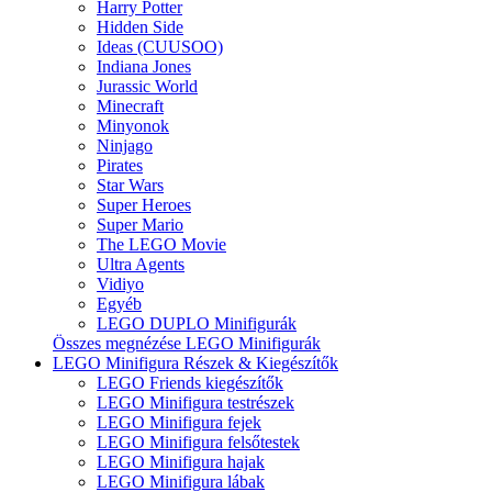
Harry Potter
Hidden Side
Ideas (CUUSOO)
Indiana Jones
Jurassic World
Minecraft
Minyonok
Ninjago
Pirates
Star Wars
Super Heroes
Super Mario
The LEGO Movie
Ultra Agents
Vidiyo
Egyéb
LEGO DUPLO Minifigurák
Összes megnézése LEGO Minifigurák
LEGO Minifigura Részek & Kiegészítők
LEGO Friends kiegészítők
LEGO Minifigura testrészek
LEGO Minifigura fejek
LEGO Minifigura felsőtestek
LEGO Minifigura hajak
LEGO Minifigura lábak