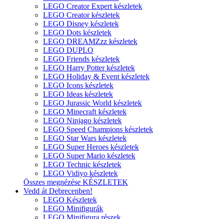
LEGO Creator Expert készletek
LEGO Creator készletek
LEGO Disney készletek
LEGO Dots készletek
LEGO DREAMZzz készletek
LEGO DUPLO
LEGO Friends készletek
LEGO Harry Potter készletek
LEGO Holiday & Event készletek
LEGO Icons készletek
LEGO Ideas készletek
LEGO Jurassic World készletek
LEGO Minecraft készletek
LEGO Ninjago készletek
LEGO Speed Champions készletek
LEGO Star Wars készletek
LEGO Super Heroes készletek
LEGO Super Mario készletek
LEGO Technic készletek
LEGO Vidiyo készletek
Összes megnézése KÉSZLETEK
Vedd át Debrecenben!
LEGO Készletek
LEGO Minifigurák
LEGO Minifigura részek