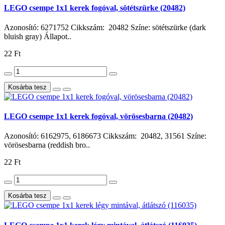
LEGO csempe 1x1 kerek fogóval, sötétszürke (20482)
Azonosító: 6271752 Cikkszám: 20482 Színe: sötétszürke (dark
bluish gray) Állapot..
22 Ft
Kosárba tesz
LEGO csempe 1x1 kerek fogóval, vörösesbarna (20482)
Azonosító: 6162975, 6186673 Cikkszám: 20482, 31561 Színe:
vörösesbarna (reddish bro..
22 Ft
Kosárba tesz