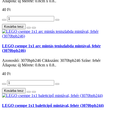
Állapota: új Mérete: 0.8cm x 0.8..
40 Ft
Kosárba tesz
LEGO csempe 1x1 arc mintás teniszlabda mintával, fehér
(3070bpb246)
Azonosító: 3070bpb246 Cikkszám: 3070bpb246 Színe: fehér
Állapota: új Mérete: 0.8cm x 0.8..
40 Ft
Kosárba tesz
LEGO csempe 1x1 balettcipő mintával, fehér (3070bpb244)