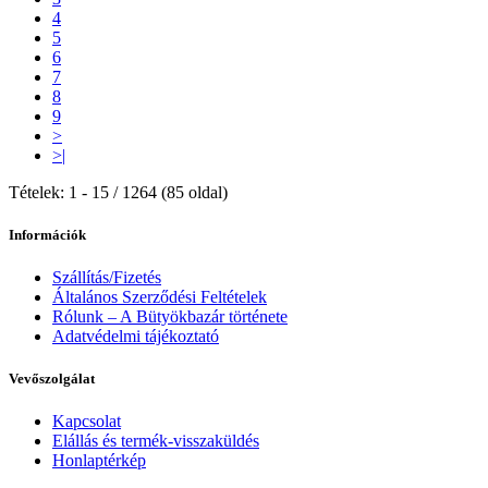
4
5
6
7
8
9
>
>|
Tételek: 1 - 15 / 1264 (85 oldal)
Információk
Szállítás/Fizetés
Általános Szerződési Feltételek
Rólunk – A Bütyökbazár története
Adatvédelmi tájékoztató
Vevőszolgálat
Kapcsolat
Elállás és termék-visszaküldés
Honlaptérkép