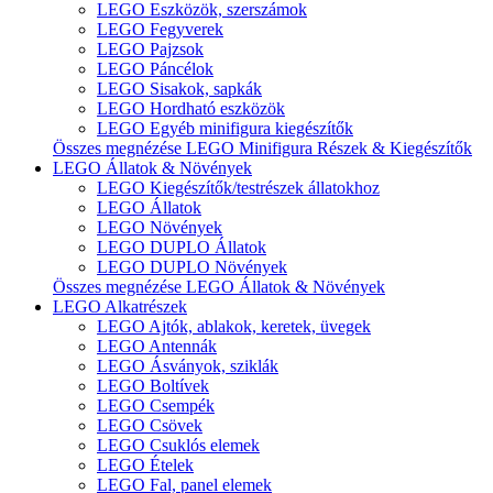
LEGO Eszközök, szerszámok
LEGO Fegyverek
LEGO Pajzsok
LEGO Páncélok
LEGO Sisakok, sapkák
LEGO Hordható eszközök
LEGO Egyéb minifigura kiegészítők
Összes megnézése LEGO Minifigura Részek & Kiegészítők
LEGO Állatok & Növények
LEGO Kiegészítők/testrészek állatokhoz
LEGO Állatok
LEGO Növények
LEGO DUPLO Állatok
LEGO DUPLO Növények
Összes megnézése LEGO Állatok & Növények
LEGO Alkatrészek
LEGO Ajtók, ablakok, keretek, üvegek
LEGO Antennák
LEGO Ásványok, sziklák
LEGO Boltívek
LEGO Csempék
LEGO Csövek
LEGO Csuklós elemek
LEGO Ételek
LEGO Fal, panel elemek