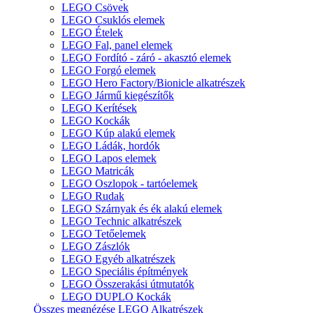
LEGO Csövek
LEGO Csuklós elemek
LEGO Ételek
LEGO Fal, panel elemek
LEGO Fordító - záró - akasztó elemek
LEGO Forgó elemek
LEGO Hero Factory/Bionicle alkatrészek
LEGO Jármű kiegészítők
LEGO Kerítések
LEGO Kockák
LEGO Kúp alakú elemek
LEGO Ládák, hordók
LEGO Lapos elemek
LEGO Matricák
LEGO Oszlopok - tartóelemek
LEGO Rudak
LEGO Szárnyak és ék alakú elemek
LEGO Technic alkatrészek
LEGO Tetőelemek
LEGO Zászlók
LEGO Egyéb alkatrészek
LEGO Speciális építmények
LEGO Összerakási útmutatók
LEGO DUPLO Kockák
Összes megnézése LEGO Alkatrészek