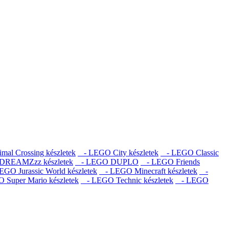
l Crossing készletek
- LEGO City készletek
- LEGO Classic
REAMZzz készletek
- LEGO DUPLO
- LEGO Friends
GO Jurassic World készletek
- LEGO Minecraft készletek
-
Super Mario készletek
- LEGO Technic készletek
- LEGO