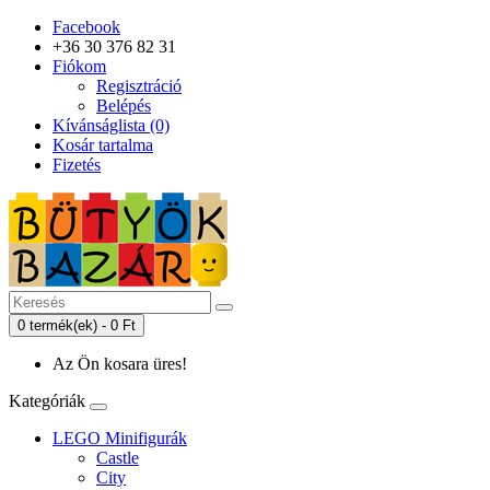
Facebook
+36 30 376 82 31
Fiókom
Regisztráció
Belépés
Kívánságlista (0)
Kosár tartalma
Fizetés
0 termék(ek) - 0 Ft
Az Ön kosara üres!
Kategóriák
LEGO Minifigurák
Castle
City