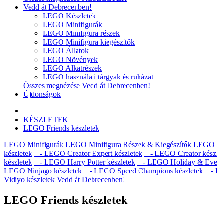
Vedd át Debrecenben!
LEGO Készletek
LEGO Minifigurák
LEGO Minifigura részek
LEGO Minifigura kiegészítők
LEGO Állatok
LEGO Növények
LEGO Alkatrészek
LEGO használati tárgyak és ruházat
Összes megnézése Vedd át Debrecenben!
Újdonságok
KÉSZLETEK
LEGO Friends készletek
LEGO Minifigurák
LEGO Minifigura Részek & Kiegészítők
LEGO Á
készletek
- LEGO Creator Expert készletek
- LEGO Creator készl
készletek
- LEGO Harry Potter készletek
- LEGO Holiday & Event
LEGO Ninjago készletek
- LEGO Speed Champions készletek
- L
Vidiyo készletek
Vedd át Debrecenben!
LEGO Friends készletek