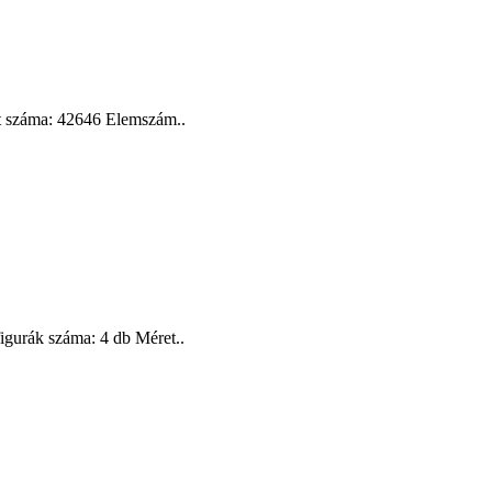
t száma: 42646 Elemszám..
gurák száma: 4 db Méret..