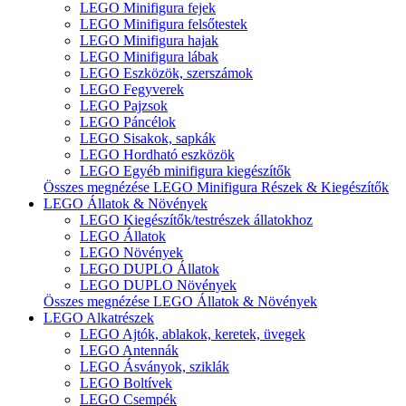
LEGO Minifigura fejek
LEGO Minifigura felsőtestek
LEGO Minifigura hajak
LEGO Minifigura lábak
LEGO Eszközök, szerszámok
LEGO Fegyverek
LEGO Pajzsok
LEGO Páncélok
LEGO Sisakok, sapkák
LEGO Hordható eszközök
LEGO Egyéb minifigura kiegészítők
Összes megnézése LEGO Minifigura Részek & Kiegészítők
LEGO Állatok & Növények
LEGO Kiegészítők/testrészek állatokhoz
LEGO Állatok
LEGO Növények
LEGO DUPLO Állatok
LEGO DUPLO Növények
Összes megnézése LEGO Állatok & Növények
LEGO Alkatrészek
LEGO Ajtók, ablakok, keretek, üvegek
LEGO Antennák
LEGO Ásványok, sziklák
LEGO Boltívek
LEGO Csempék