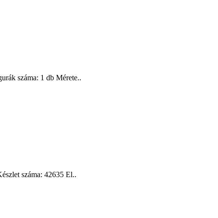
urák száma: 1 db Mérete..
észlet száma: 42635 El..