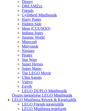
Disney
DREAMZzz
Friends
Gyűjthető Minifigurák
Harry Potter
Hidden Side
Ideas (CUUSOO)
Indiana Jones
Jurassic World
Minecraft
Minyonok
Ninjago
Pirates
Star Wars
Super Heroes
Super Mario
The LEGO Movie
Ultra Agents
Vidiyo
Egyéb
LEGO DUPLO Minifigurák
Összes megnézése LEGO Minifigurák
LEGO Minifigura Részek & Kiegészítők
LEGO Friends kiegészítők
LEGO Minifigura testrészek