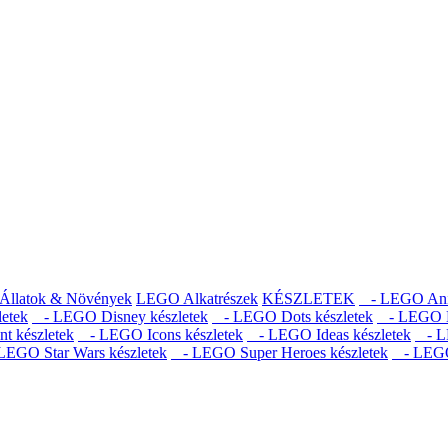
llatok & Növények
LEGO Alkatrészek
KÉSZLETEK
- LEGO Anima
etek
- LEGO Disney készletek
- LEGO Dots készletek
- LEGO D
 készletek
- LEGO Icons készletek
- LEGO Ideas készletek
- LE
EGO Star Wars készletek
- LEGO Super Heroes készletek
- LEGO 