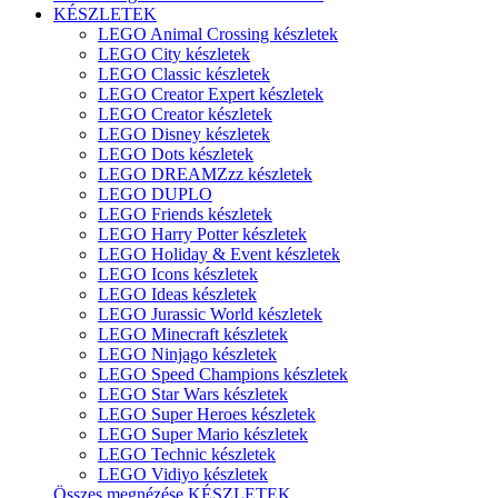
KÉSZLETEK
LEGO Animal Crossing készletek
LEGO City készletek
LEGO Classic készletek
LEGO Creator Expert készletek
LEGO Creator készletek
LEGO Disney készletek
LEGO Dots készletek
LEGO DREAMZzz készletek
LEGO DUPLO
LEGO Friends készletek
LEGO Harry Potter készletek
LEGO Holiday & Event készletek
LEGO Icons készletek
LEGO Ideas készletek
LEGO Jurassic World készletek
LEGO Minecraft készletek
LEGO Ninjago készletek
LEGO Speed Champions készletek
LEGO Star Wars készletek
LEGO Super Heroes készletek
LEGO Super Mario készletek
LEGO Technic készletek
LEGO Vidiyo készletek
Összes megnézése KÉSZLETEK