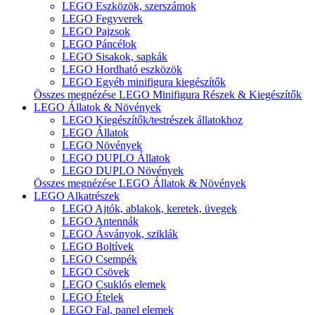
LEGO Eszközök, szerszámok
LEGO Fegyverek
LEGO Pajzsok
LEGO Páncélok
LEGO Sisakok, sapkák
LEGO Hordható eszközök
LEGO Egyéb minifigura kiegészítők
Összes megnézése LEGO Minifigura Részek & Kiegészítők
LEGO Állatok & Növények
LEGO Kiegészítők/testrészek állatokhoz
LEGO Állatok
LEGO Növények
LEGO DUPLO Állatok
LEGO DUPLO Növények
Összes megnézése LEGO Állatok & Növények
LEGO Alkatrészek
LEGO Ajtók, ablakok, keretek, üvegek
LEGO Antennák
LEGO Ásványok, sziklák
LEGO Boltívek
LEGO Csempék
LEGO Csövek
LEGO Csuklós elemek
LEGO Ételek
LEGO Fal, panel elemek