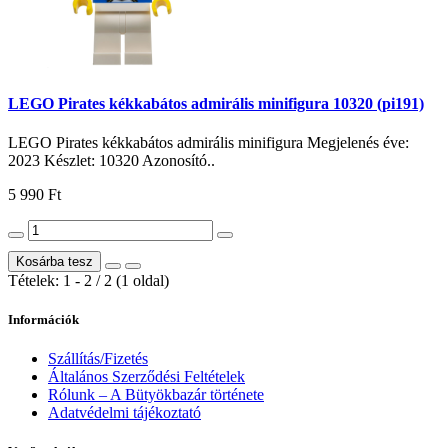
LEGO Pirates kékkabátos admirális minifigura 10320 (pi191)
LEGO Pirates kékkabátos admirális minifigura Megjelenés éve:
2023 Készlet: 10320 Azonosító..
5 990 Ft
Kosárba tesz
Tételek: 1 - 2 / 2 (1 oldal)
Információk
Szállítás/Fizetés
Általános Szerződési Feltételek
Rólunk – A Bütyökbazár története
Adatvédelmi tájékoztató