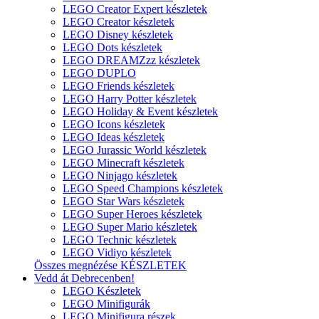
LEGO Creator Expert készletek
LEGO Creator készletek
LEGO Disney készletek
LEGO Dots készletek
LEGO DREAMZzz készletek
LEGO DUPLO
LEGO Friends készletek
LEGO Harry Potter készletek
LEGO Holiday & Event készletek
LEGO Icons készletek
LEGO Ideas készletek
LEGO Jurassic World készletek
LEGO Minecraft készletek
LEGO Ninjago készletek
LEGO Speed Champions készletek
LEGO Star Wars készletek
LEGO Super Heroes készletek
LEGO Super Mario készletek
LEGO Technic készletek
LEGO Vidiyo készletek
Összes megnézése KÉSZLETEK
Vedd át Debrecenben!
LEGO Készletek
LEGO Minifigurák
LEGO Minifigura részek