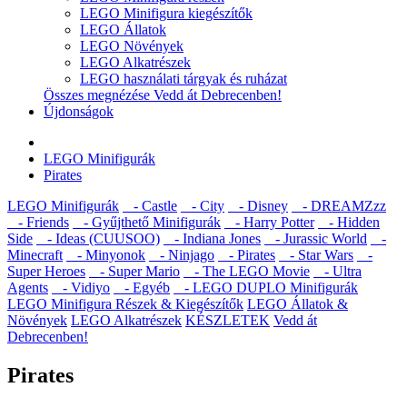
LEGO Minifigura kiegészítők
LEGO Állatok
LEGO Növények
LEGO Alkatrészek
LEGO használati tárgyak és ruházat
Összes megnézése Vedd át Debrecenben!
Újdonságok
LEGO Minifigurák
Pirates
LEGO Minifigurák
- Castle
- City
- Disney
- DREAMZzz
- Friends
- Gyűjthető Minifigurák
- Harry Potter
- Hidden
Side
- Ideas (CUUSOO)
- Indiana Jones
- Jurassic World
-
Minecraft
- Minyonok
- Ninjago
- Pirates
- Star Wars
-
Super Heroes
- Super Mario
- The LEGO Movie
- Ultra
Agents
- Vidiyo
- Egyéb
- LEGO DUPLO Minifigurák
LEGO Minifigura Részek & Kiegészítők
LEGO Állatok &
Növények
LEGO Alkatrészek
KÉSZLETEK
Vedd át
Debrecenben!
Pirates