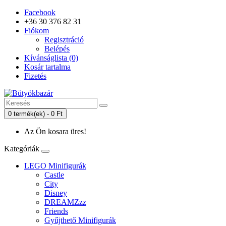
Facebook
+36 30 376 82 31
Fiókom
Regisztráció
Belépés
Kívánságlista (0)
Kosár tartalma
Fizetés
0 termék(ek) - 0 Ft
Az Ön kosara üres!
Kategóriák
LEGO Minifigurák
Castle
City
Disney
DREAMZzz
Friends
Gyűjthető Minifigurák