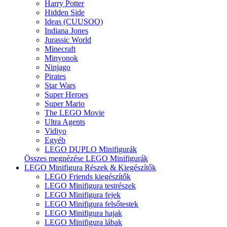
Harry Potter
Hidden Side
Ideas (CUUSOO)
Indiana Jones
Jurassic World
Minecraft
Minyonok
Ninjago
Pirates
Star Wars
Super Heroes
Super Mario
The LEGO Movie
Ultra Agents
Vidiyo
Egyéb
LEGO DUPLO Minifigurák
Összes megnézése LEGO Minifigurák
LEGO Minifigura Részek & Kiegészítők
LEGO Friends kiegészítők
LEGO Minifigura testrészek
LEGO Minifigura fejek
LEGO Minifigura felsőtestek
LEGO Minifigura hajak
LEGO Minifigura lábak