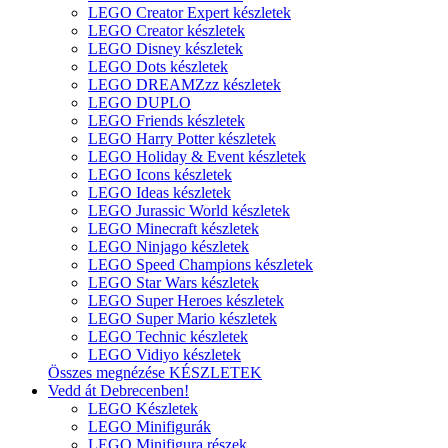
LEGO Creator Expert készletek
LEGO Creator készletek
LEGO Disney készletek
LEGO Dots készletek
LEGO DREAMZzz készletek
LEGO DUPLO
LEGO Friends készletek
LEGO Harry Potter készletek
LEGO Holiday & Event készletek
LEGO Icons készletek
LEGO Ideas készletek
LEGO Jurassic World készletek
LEGO Minecraft készletek
LEGO Ninjago készletek
LEGO Speed Champions készletek
LEGO Star Wars készletek
LEGO Super Heroes készletek
LEGO Super Mario készletek
LEGO Technic készletek
LEGO Vidiyo készletek
Összes megnézése KÉSZLETEK
Vedd át Debrecenben!
LEGO Készletek
LEGO Minifigurák
LEGO Minifigura részek