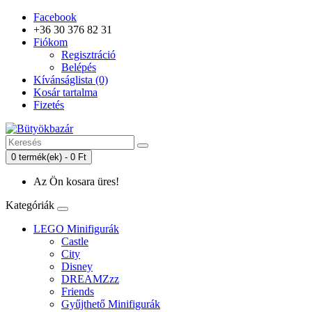
Facebook
+36 30 376 82 31
Fiókom
Regisztráció
Belépés
Kívánságlista (0)
Kosár tartalma
Fizetés
0 termék(ek) - 0 Ft
Az Ön kosara üres!
Kategóriák
LEGO Minifigurák
Castle
City
Disney
DREAMZzz
Friends
Gyűjthető Minifigurák