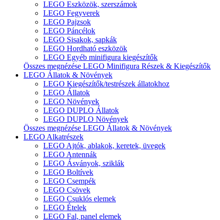
LEGO Eszközök, szerszámok
LEGO Fegyverek
LEGO Pajzsok
LEGO Páncélok
LEGO Sisakok, sapkák
LEGO Hordható eszközök
LEGO Egyéb minifigura kiegészítők
Összes megnézése LEGO Minifigura Részek & Kiegészítők
LEGO Állatok & Növények
LEGO Kiegészítők/testrészek állatokhoz
LEGO Állatok
LEGO Növények
LEGO DUPLO Állatok
LEGO DUPLO Növények
Összes megnézése LEGO Állatok & Növények
LEGO Alkatrészek
LEGO Ajtók, ablakok, keretek, üvegek
LEGO Antennák
LEGO Ásványok, sziklák
LEGO Boltívek
LEGO Csempék
LEGO Csövek
LEGO Csuklós elemek
LEGO Ételek
LEGO Fal, panel elemek