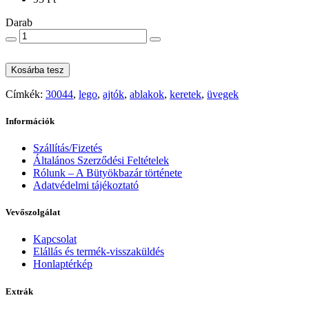
Darab
Kosárba tesz
Címkék:
30044
,
lego
,
ajtók
,
ablakok
,
keretek
,
üvegek
Információk
Szállítás/Fizetés
Általános Szerződési Feltételek
Rólunk – A Bütyökbazár története
Adatvédelmi tájékoztató
Vevőszolgálat
Kapcsolat
Elállás és termék-visszaküldés
Honlaptérkép
Extrák