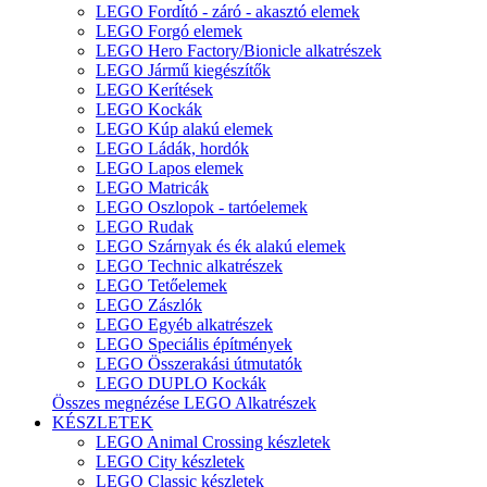
LEGO Fordító - záró - akasztó elemek
LEGO Forgó elemek
LEGO Hero Factory/Bionicle alkatrészek
LEGO Jármű kiegészítők
LEGO Kerítések
LEGO Kockák
LEGO Kúp alakú elemek
LEGO Ládák, hordók
LEGO Lapos elemek
LEGO Matricák
LEGO Oszlopok - tartóelemek
LEGO Rudak
LEGO Szárnyak és ék alakú elemek
LEGO Technic alkatrészek
LEGO Tetőelemek
LEGO Zászlók
LEGO Egyéb alkatrészek
LEGO Speciális építmények
LEGO Összerakási útmutatók
LEGO DUPLO Kockák
Összes megnézése LEGO Alkatrészek
KÉSZLETEK
LEGO Animal Crossing készletek
LEGO City készletek
LEGO Classic készletek