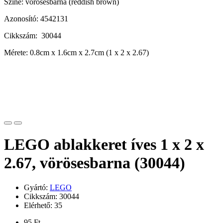
Színe: vörösesbarna (reddish brown)
Azonosító: 4542131
Cikkszám: 30044
Mérete: 0.8cm x 1.6cm x 2.7cm (1 x 2 x 2.67)
LEGO ablakkeret íves 1 x 2 x
2.67, vörösesbarna (30044)
Gyártó:
LEGO
Cikkszám: 30044
Elérhető: 35
95 Ft