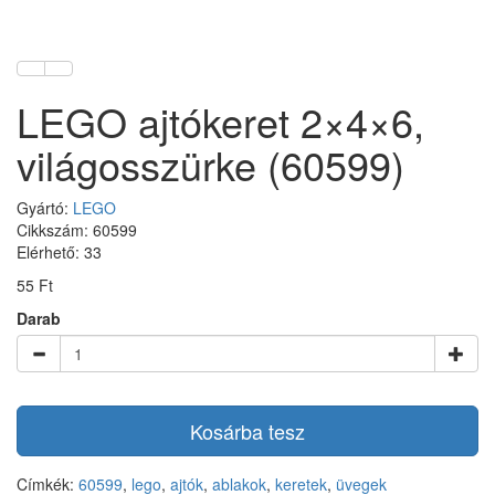
LEGO ajtókeret 2×4×6,
világosszürke (60599)
Gyártó:
LEGO
Cikkszám: 60599
Elérhető: 33
55 Ft
Darab
Kosárba tesz
Címkék:
60599
,
lego
,
ajtók
,
ablakok
,
keretek
,
üvegek