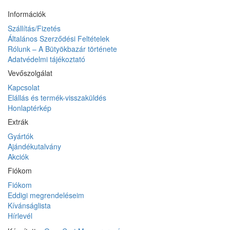
Információk
Szállítás/Fizetés
Általános Szerződési Feltételek
Rólunk – A Bütyökbazár története
Adatvédelmi tájékoztató
Vevőszolgálat
Kapcsolat
Elállás és termék-visszaküldés
Honlaptérkép
Extrák
Gyártók
Ajándékutalvány
Akciók
Fiókom
Fiókom
Eddigi megrendeléseim
Kívánságlista
Hírlevél