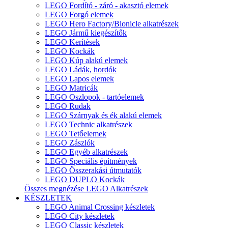
LEGO Fordító - záró - akasztó elemek
LEGO Forgó elemek
LEGO Hero Factory/Bionicle alkatrészek
LEGO Jármű kiegészítők
LEGO Kerítések
LEGO Kockák
LEGO Kúp alakú elemek
LEGO Ládák, hordók
LEGO Lapos elemek
LEGO Matricák
LEGO Oszlopok - tartóelemek
LEGO Rudak
LEGO Szárnyak és ék alakú elemek
LEGO Technic alkatrészek
LEGO Tetőelemek
LEGO Zászlók
LEGO Egyéb alkatrészek
LEGO Speciális építmények
LEGO Összerakási útmutatók
LEGO DUPLO Kockák
Összes megnézése LEGO Alkatrészek
KÉSZLETEK
LEGO Animal Crossing készletek
LEGO City készletek
LEGO Classic készletek