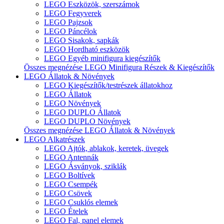
LEGO Eszközök, szerszámok
LEGO Fegyverek
LEGO Pajzsok
LEGO Páncélok
LEGO Sisakok, sapkák
LEGO Hordható eszközök
LEGO Egyéb minifigura kiegészítők
Összes megnézése LEGO Minifigura Részek & Kiegészítők
LEGO Állatok & Növények
LEGO Kiegészítők/testrészek állatokhoz
LEGO Állatok
LEGO Növények
LEGO DUPLO Állatok
LEGO DUPLO Növények
Összes megnézése LEGO Állatok & Növények
LEGO Alkatrészek
LEGO Ajtók, ablakok, keretek, üvegek
LEGO Antennák
LEGO Ásványok, sziklák
LEGO Boltívek
LEGO Csempék
LEGO Csövek
LEGO Csuklós elemek
LEGO Ételek
LEGO Fal, panel elemek