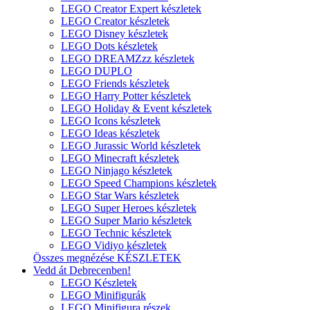
LEGO Creator Expert készletek
LEGO Creator készletek
LEGO Disney készletek
LEGO Dots készletek
LEGO DREAMZzz készletek
LEGO DUPLO
LEGO Friends készletek
LEGO Harry Potter készletek
LEGO Holiday & Event készletek
LEGO Icons készletek
LEGO Ideas készletek
LEGO Jurassic World készletek
LEGO Minecraft készletek
LEGO Ninjago készletek
LEGO Speed Champions készletek
LEGO Star Wars készletek
LEGO Super Heroes készletek
LEGO Super Mario készletek
LEGO Technic készletek
LEGO Vidiyo készletek
Összes megnézése KÉSZLETEK
Vedd át Debrecenben!
LEGO Készletek
LEGO Minifigurák
LEGO Minifigura részek