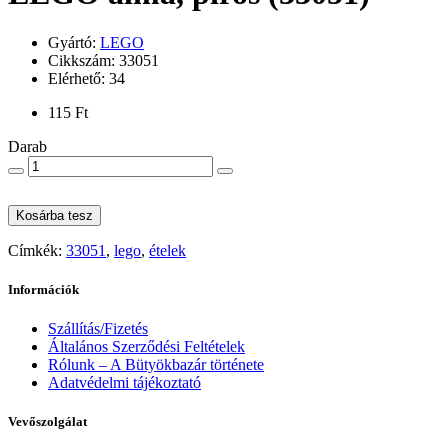
Gyártó:
LEGO
Cikkszám: 33051
Elérhető: 34
115 Ft
Darab
Kosárba tesz
Címkék:
33051
,
lego
,
ételek
Információk
Szállítás/Fizetés
Általános Szerződési Feltételek
Rólunk – A Bütyökbazár története
Adatvédelmi tájékoztató
Vevőszolgálat