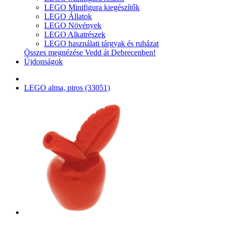
LEGO Minifigura kiegészítők
LEGO Állatok
LEGO Növények
LEGO Alkatrészek
LEGO használati tárgyak és ruházat
Összes megnézése Vedd át Debrecenben!
Újdonságok
LEGO alma, piros (33051)