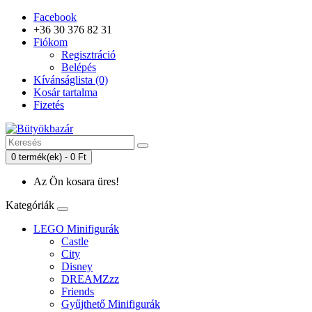
Facebook
+36 30 376 82 31
Fiókom
Regisztráció
Belépés
Kívánságlista (0)
Kosár tartalma
Fizetés
0 termék(ek) - 0 Ft
Az Ön kosara üres!
Kategóriák
LEGO Minifigurák
Castle
City
Disney
DREAMZzz
Friends
Gyűjthető Minifigurák