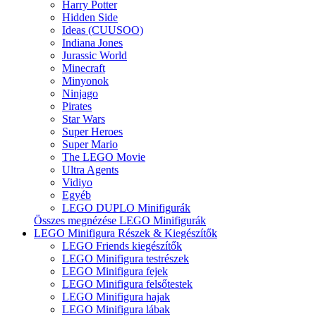
Harry Potter
Hidden Side
Ideas (CUUSOO)
Indiana Jones
Jurassic World
Minecraft
Minyonok
Ninjago
Pirates
Star Wars
Super Heroes
Super Mario
The LEGO Movie
Ultra Agents
Vidiyo
Egyéb
LEGO DUPLO Minifigurák
Összes megnézése LEGO Minifigurák
LEGO Minifigura Részek & Kiegészítők
LEGO Friends kiegészítők
LEGO Minifigura testrészek
LEGO Minifigura fejek
LEGO Minifigura felsőtestek
LEGO Minifigura hajak
LEGO Minifigura lábak