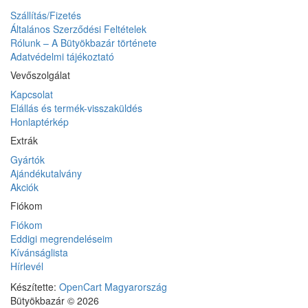
Szállítás/Fizetés
Általános Szerződési Feltételek
Rólunk – A Bütyökbazár története
Adatvédelmi tájékoztató
Vevőszolgálat
Kapcsolat
Elállás és termék-visszaküldés
Honlaptérkép
Extrák
Gyártók
Ajándékutalvány
Akciók
Fiókom
Fiókom
Eddigi megrendeléseim
Kívánságlista
Hírlevél
Készítette:
OpenCart Magyarország
Bütyökbazár © 2026