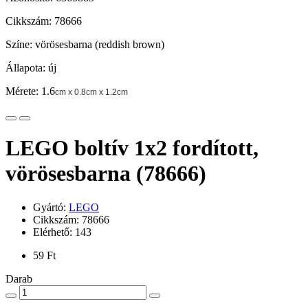
Cikkszám: 78666
Színe: vörösesbarna (reddish brown)
Állapota: új
Mérete: 1.6
cm x 0.8cm x 1.2cm
LEGO boltív 1x2 fordított,
vörösesbarna (78666)
Gyártó:
LEGO
Cikkszám: 78666
Elérhető: 143
59 Ft
Darab