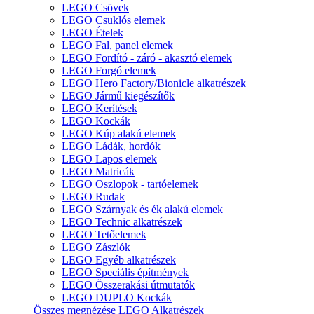
LEGO Csövek
LEGO Csuklós elemek
LEGO Ételek
LEGO Fal, panel elemek
LEGO Fordító - záró - akasztó elemek
LEGO Forgó elemek
LEGO Hero Factory/Bionicle alkatrészek
LEGO Jármű kiegészítők
LEGO Kerítések
LEGO Kockák
LEGO Kúp alakú elemek
LEGO Ládák, hordók
LEGO Lapos elemek
LEGO Matricák
LEGO Oszlopok - tartóelemek
LEGO Rudak
LEGO Szárnyak és ék alakú elemek
LEGO Technic alkatrészek
LEGO Tetőelemek
LEGO Zászlók
LEGO Egyéb alkatrészek
LEGO Speciális építmények
LEGO Összerakási útmutatók
LEGO DUPLO Kockák
Összes megnézése LEGO Alkatrészek