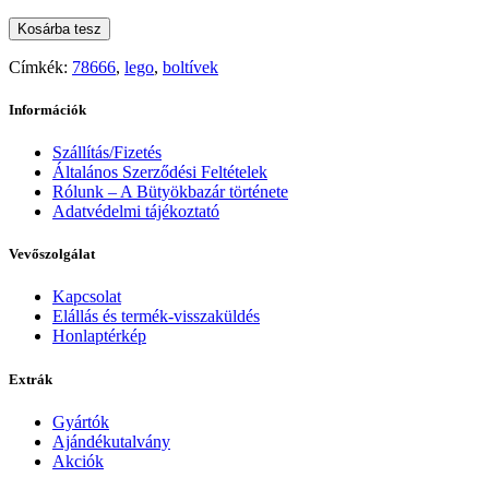
Kosárba tesz
Címkék:
78666
,
lego
,
boltívek
Információk
Szállítás/Fizetés
Általános Szerződési Feltételek
Rólunk – A Bütyökbazár története
Adatvédelmi tájékoztató
Vevőszolgálat
Kapcsolat
Elállás és termék-visszaküldés
Honlaptérkép
Extrák
Gyártók
Ajándékutalvány
Akciók