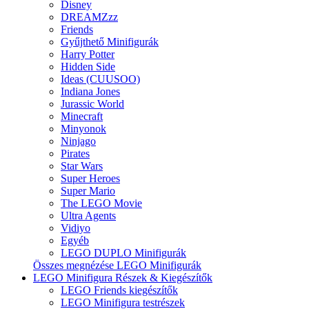
Disney
DREAMZzz
Friends
Gyűjthető Minifigurák
Harry Potter
Hidden Side
Ideas (CUUSOO)
Indiana Jones
Jurassic World
Minecraft
Minyonok
Ninjago
Pirates
Star Wars
Super Heroes
Super Mario
The LEGO Movie
Ultra Agents
Vidiyo
Egyéb
LEGO DUPLO Minifigurák
Összes megnézése LEGO Minifigurák
LEGO Minifigura Részek & Kiegészítők
LEGO Friends kiegészítők
LEGO Minifigura testrészek