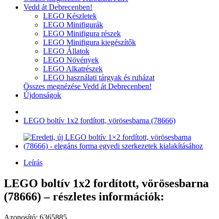
Vedd át Debrecenben!
LEGO Készletek
LEGO Minifigurák
LEGO Minifigura részek
LEGO Minifigura kiegészítők
LEGO Állatok
LEGO Növények
LEGO Alkatrészek
LEGO használati tárgyak és ruházat
Összes megnézése Vedd át Debrecenben!
Újdonságok
LEGO boltív 1x2 fordított, vörösesbarna (78666)
Leírás
LEGO boltív 1x2 fordított, vörösesbarna
(78666) – részletes információk:
Azonosító: 6365885