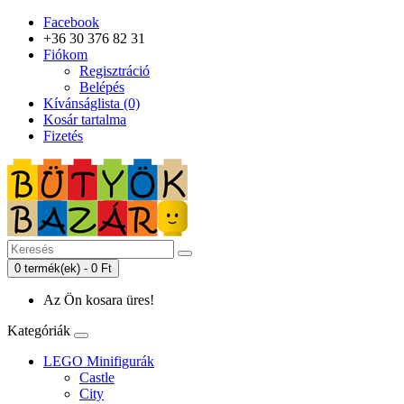
Facebook
+36 30 376 82 31
Fiókom
Regisztráció
Belépés
Kívánságlista (0)
Kosár tartalma
Fizetés
0 termék(ek) - 0 Ft
Az Ön kosara üres!
Kategóriák
LEGO Minifigurák
Castle
City