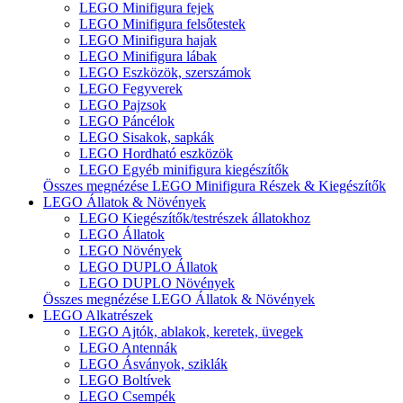
LEGO Minifigura fejek
LEGO Minifigura felsőtestek
LEGO Minifigura hajak
LEGO Minifigura lábak
LEGO Eszközök, szerszámok
LEGO Fegyverek
LEGO Pajzsok
LEGO Páncélok
LEGO Sisakok, sapkák
LEGO Hordható eszközök
LEGO Egyéb minifigura kiegészítők
Összes megnézése LEGO Minifigura Részek & Kiegészítők
LEGO Állatok & Növények
LEGO Kiegészítők/testrészek állatokhoz
LEGO Állatok
LEGO Növények
LEGO DUPLO Állatok
LEGO DUPLO Növények
Összes megnézése LEGO Állatok & Növények
LEGO Alkatrészek
LEGO Ajtók, ablakok, keretek, üvegek
LEGO Antennák
LEGO Ásványok, sziklák
LEGO Boltívek
LEGO Csempék