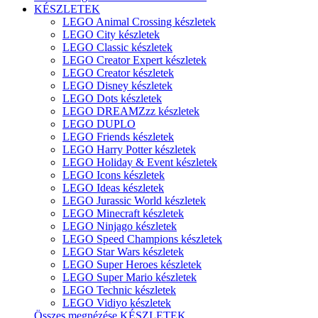
KÉSZLETEK
LEGO Animal Crossing készletek
LEGO City készletek
LEGO Classic készletek
LEGO Creator Expert készletek
LEGO Creator készletek
LEGO Disney készletek
LEGO Dots készletek
LEGO DREAMZzz készletek
LEGO DUPLO
LEGO Friends készletek
LEGO Harry Potter készletek
LEGO Holiday & Event készletek
LEGO Icons készletek
LEGO Ideas készletek
LEGO Jurassic World készletek
LEGO Minecraft készletek
LEGO Ninjago készletek
LEGO Speed Champions készletek
LEGO Star Wars készletek
LEGO Super Heroes készletek
LEGO Super Mario készletek
LEGO Technic készletek
LEGO Vidiyo készletek
Összes megnézése KÉSZLETEK