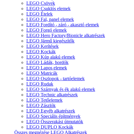
LEGO Csövek
LEGO Csuklós elemek
LEGO Ételek
LEGO Fal, panel elemek
LEGO Fordító - záró - akasztó elemek
LEGO Forgó elemek
LEGO Hero Factory/Bionicle alkatrészek
LEGO Jármű kiegészítők
LEGO Kerítések
LEGO Kockák
LEGO Kúp alakú elemek
LEGO Ládák, hordók
LEGO Lapos elemek
LEGO Matricák
LEGO Oszlopok - tartóelemek
LEGO Rudak
LEGO Szárnyak és ék alakú elemek
LEGO Technic alkatrészek
LEGO Tetőelemek
LEGO Zászlók
LEGO Egyéb alkatrészek
LEGO Speciális építmények
LEGO Összerakási útmutatók
LEGO DUPLO Kockák
Összes megnézése LEGO Alkatrészek