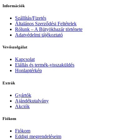
Információk
Szállítás/Fizetés
Általános Szerződési Feltételek
Rólunk – A Bütyökbazár története
Adatvédelmi tájékoztató
Vevőszolgálat
Kapcsolat
Elállás és termék-visszaküldés
Honlaptérkép
Extrák
Gyártók
Ajándékutalvány
Akciók
Fiókom
Fiókom
Eddigi megrendeléseim