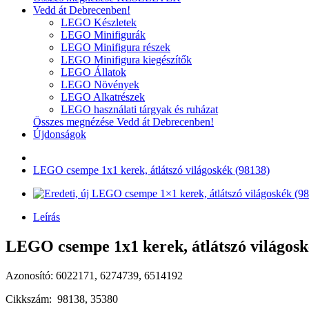
Vedd át Debrecenben!
LEGO Készletek
LEGO Minifigurák
LEGO Minifigura részek
LEGO Minifigura kiegészítők
LEGO Állatok
LEGO Növények
LEGO Alkatrészek
LEGO használati tárgyak és ruházat
Összes megnézése Vedd át Debrecenben!
Újdonságok
LEGO csempe 1x1 kerek, átlátszó világoskék (98138)
Leírás
LEGO csempe 1x1 kerek, átlátszó világoské
Azonosító: 6022171, 6274739, 6514192
Cikkszám: 98138, 35380