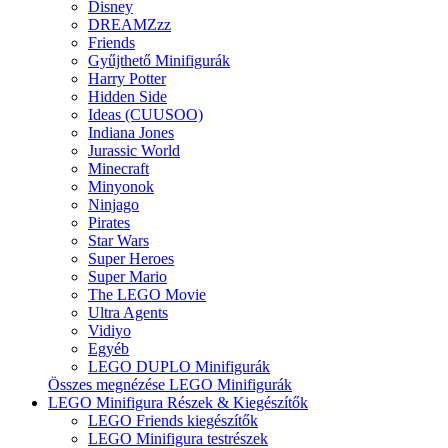
Disney
DREAMZzz
Friends
Gyűjthető Minifigurák
Harry Potter
Hidden Side
Ideas (CUUSOO)
Indiana Jones
Jurassic World
Minecraft
Minyonok
Ninjago
Pirates
Star Wars
Super Heroes
Super Mario
The LEGO Movie
Ultra Agents
Vidiyo
Egyéb
LEGO DUPLO Minifigurák
Összes megnézése LEGO Minifigurák
LEGO Minifigura Részek & Kiegészítők
LEGO Friends kiegészítők
LEGO Minifigura testrészek