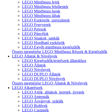
LEGO Minifigura fejek
LEGO Minifigura felsőtestek
LEGO Minifigura hajak
LEGO Minifigura lábak
LEGO Eszközök, szerszámok
LEGO Fegyverek
LEGO Pajzsok
LEGO Páncélok
LEGO Sisakok, sapkák
LEGO Hordható eszközök
LEGO Egyéb minifigura kiegészítők
Összes megnézése LEGO Minifigura Részek & Kiegészítők
LEGO Állatok & Növények
LEGO Kiegészítők/testrészek állatokhoz
LEGO Állatok
LEGO Növények
LEGO DUPLO Állatok
LEGO DUPLO Növények
Összes megnézése LEGO Állatok & Növények
LEGO Alkatrészek
LEGO Ajtók, ablakok, keretek, üvegek
LEGO Antennák
LEGO Ásványok, sziklák
LEGO Boltívek
LEGO Csempék