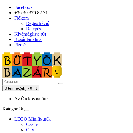
Facebook
+36 30 376 82 31
Fiókom
Regisztráció
Belépés
Kívánságlista (0)
Kosár tartalma
Fizetés
0 termék(ek) - 0 Ft
Az Ön kosara üres!
Kategóriák
LEGO Minifigurák
Castle
City