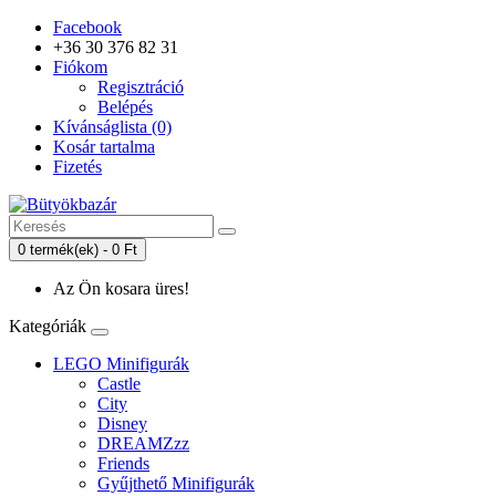
Facebook
+36 30 376 82 31
Fiókom
Regisztráció
Belépés
Kívánságlista (0)
Kosár tartalma
Fizetés
0 termék(ek) - 0 Ft
Az Ön kosara üres!
Kategóriák
LEGO Minifigurák
Castle
City
Disney
DREAMZzz
Friends
Gyűjthető Minifigurák