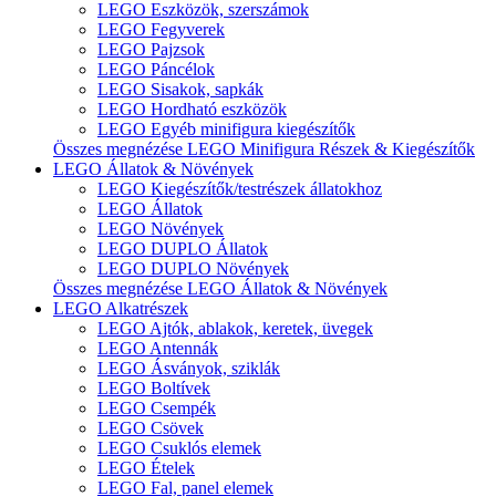
LEGO Eszközök, szerszámok
LEGO Fegyverek
LEGO Pajzsok
LEGO Páncélok
LEGO Sisakok, sapkák
LEGO Hordható eszközök
LEGO Egyéb minifigura kiegészítők
Összes megnézése LEGO Minifigura Részek & Kiegészítők
LEGO Állatok & Növények
LEGO Kiegészítők/testrészek állatokhoz
LEGO Állatok
LEGO Növények
LEGO DUPLO Állatok
LEGO DUPLO Növények
Összes megnézése LEGO Állatok & Növények
LEGO Alkatrészek
LEGO Ajtók, ablakok, keretek, üvegek
LEGO Antennák
LEGO Ásványok, sziklák
LEGO Boltívek
LEGO Csempék
LEGO Csövek
LEGO Csuklós elemek
LEGO Ételek
LEGO Fal, panel elemek