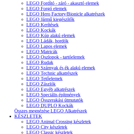
LEGO Fordító - záró - akasztó elemek
LEGO Forgó elemek
LEGO Hero Factory/Bionicle alkatrészek
LEGO Jármű kiegészítők
LEGO Kerítések
LEGO Kockák
LEGO Kúp alakú elemek
LEGO Ládák, hordók
LEGO Lapos elemek
LEGO Matricák
LEGO Oszlopok - tartóelemek
LEGO Rudak
LEGO Szárnyak és ék alakú elemek
LEGO Technic alkatrészek
LEGO Tetőelemek
LEGO Zászlók
LEGO Egyéb alkatrészek
LEGO Speciális építmények
LEGO Összerakási útmutatók
LEGO DUPLO Kockák
Összes megnézése LEGO Alkatrészek
KÉSZLETEK
LEGO Animal Crossing készletek
LEGO City készletek
LEGO Classic készletek