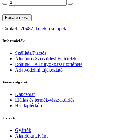
Kosárba tesz
Címkék:
20482
,
kerek
,
csempék
Információk
Szállítás/Fizetés
Általános Szerződési Feltételek
Rólunk – A Bütyökbazár története
Adatvédelmi tájékoztató
Vevőszolgálat
Kapcsolat
Elállás és termék-visszaküldés
Honlaptérkép
Extrák
Gyártók
Ajándékutalvány