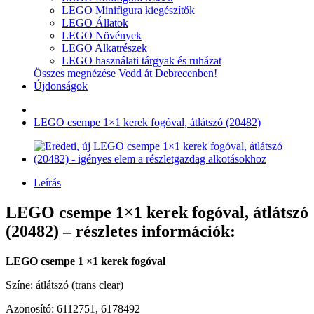
LEGO Minifigura kiegészítők
LEGO Állatok
LEGO Növények
LEGO Alkatrészek
LEGO használati tárgyak és ruházat
Összes megnézése Vedd át Debrecenben!
Újdonságok
LEGO csempe 1×1 kerek fogóval, átlátszó (20482)
Leírás
LEGO csempe 1×1 kerek fogóval, átlátszó
(20482) – részletes információk:
LEGO csempe 1 ×1 kerek fogóval
Színe: átlátszó (trans clear)
Azonosító: 6112751, 6178492