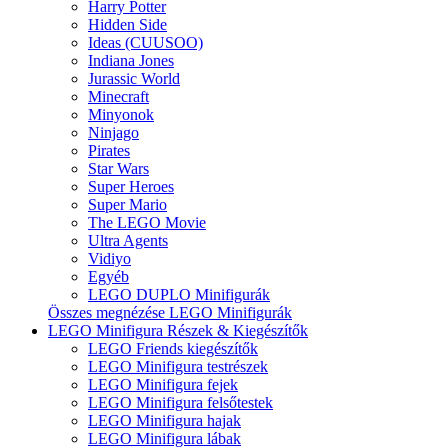
Harry Potter
Hidden Side
Ideas (CUUSOO)
Indiana Jones
Jurassic World
Minecraft
Minyonok
Ninjago
Pirates
Star Wars
Super Heroes
Super Mario
The LEGO Movie
Ultra Agents
Vidiyo
Egyéb
LEGO DUPLO Minifigurák
Összes megnézése LEGO Minifigurák
LEGO Minifigura Részek & Kiegészítők
LEGO Friends kiegészítők
LEGO Minifigura testrészek
LEGO Minifigura fejek
LEGO Minifigura felsőtestek
LEGO Minifigura hajak
LEGO Minifigura lábak