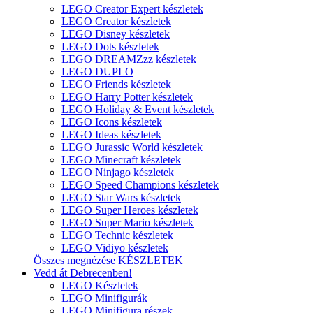
LEGO Creator Expert készletek
LEGO Creator készletek
LEGO Disney készletek
LEGO Dots készletek
LEGO DREAMZzz készletek
LEGO DUPLO
LEGO Friends készletek
LEGO Harry Potter készletek
LEGO Holiday & Event készletek
LEGO Icons készletek
LEGO Ideas készletek
LEGO Jurassic World készletek
LEGO Minecraft készletek
LEGO Ninjago készletek
LEGO Speed Champions készletek
LEGO Star Wars készletek
LEGO Super Heroes készletek
LEGO Super Mario készletek
LEGO Technic készletek
LEGO Vidiyo készletek
Összes megnézése KÉSZLETEK
Vedd át Debrecenben!
LEGO Készletek
LEGO Minifigurák
LEGO Minifigura részek