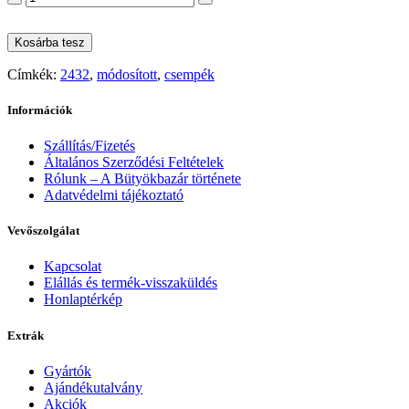
Kosárba tesz
Címkék:
2432
,
módosított
,
csempék
Információk
Szállítás/Fizetés
Általános Szerződési Feltételek
Rólunk – A Bütyökbazár története
Adatvédelmi tájékoztató
Vevőszolgálat
Kapcsolat
Elállás és termék-visszaküldés
Honlaptérkép
Extrák
Gyártók
Ajándékutalvány
Akciók