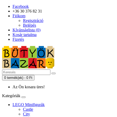
Facebook
+36 30 376 82 31
Fiókom
Regisztráció
Belépés
Kívánságlista (0)
Kosár tartalma
Fizetés
0 termék(ek) - 0 Ft
Az Ön kosara üres!
Kategóriák
LEGO Minifigurák
Castle
City