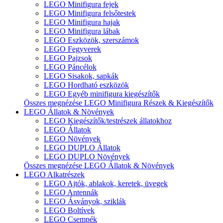
LEGO Minifigura fejek
LEGO Minifigura felsőtestek
LEGO Minifigura hajak
LEGO Minifigura lábak
LEGO Eszközök, szerszámok
LEGO Fegyverek
LEGO Pajzsok
LEGO Páncélok
LEGO Sisakok, sapkák
LEGO Hordható eszközök
LEGO Egyéb minifigura kiegészítők
Összes megnézése LEGO Minifigura Részek & Kiegészítők
LEGO Állatok & Növények
LEGO Kiegészítők/testrészek állatokhoz
LEGO Állatok
LEGO Növények
LEGO DUPLO Állatok
LEGO DUPLO Növények
Összes megnézése LEGO Állatok & Növények
LEGO Alkatrészek
LEGO Ajtók, ablakok, keretek, üvegek
LEGO Antennák
LEGO Ásványok, sziklák
LEGO Boltívek
LEGO Csempék