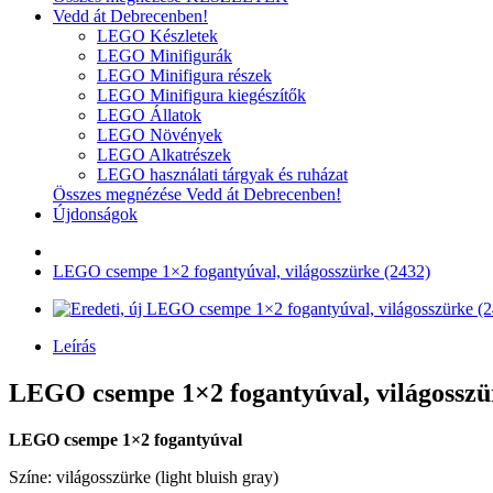
Vedd át Debrecenben!
LEGO Készletek
LEGO Minifigurák
LEGO Minifigura részek
LEGO Minifigura kiegészítők
LEGO Állatok
LEGO Növények
LEGO Alkatrészek
LEGO használati tárgyak és ruházat
Összes megnézése Vedd át Debrecenben!
Újdonságok
LEGO csempe 1×2 fogantyúval, világosszürke (2432)
Leírás
LEGO csempe 1×2 fogantyúval, világosszür
LEGO csempe 1×2 fogantyúval
Színe: világosszürke (light bluish gray)