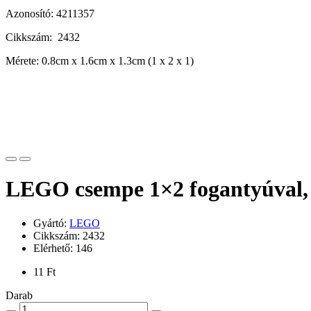
Azonosító: 4211357
Cikkszám: 2432
Mérete: 0.8cm x 1.6cm x 1.3cm (1 x 2 x 1)
LEGO csempe 1×2 fogantyúval, 
Gyártó:
LEGO
Cikkszám: 2432
Elérhető: 146
11 Ft
Darab