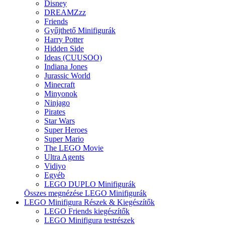
Disney
DREAMZzz
Friends
Gyűjthető Minifigurák
Harry Potter
Hidden Side
Ideas (CUUSOO)
Indiana Jones
Jurassic World
Minecraft
Minyonok
Ninjago
Pirates
Star Wars
Super Heroes
Super Mario
The LEGO Movie
Ultra Agents
Vidiyo
Egyéb
LEGO DUPLO Minifigurák
Összes megnézése LEGO Minifigurák
LEGO Minifigura Részek & Kiegészítők
LEGO Friends kiegészítők
LEGO Minifigura testrészek