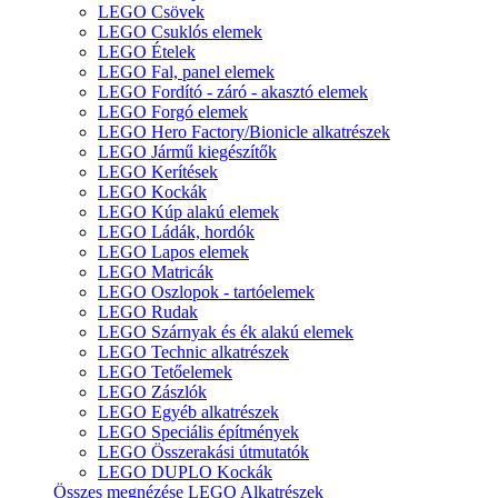
LEGO Csövek
LEGO Csuklós elemek
LEGO Ételek
LEGO Fal, panel elemek
LEGO Fordító - záró - akasztó elemek
LEGO Forgó elemek
LEGO Hero Factory/Bionicle alkatrészek
LEGO Jármű kiegészítők
LEGO Kerítések
LEGO Kockák
LEGO Kúp alakú elemek
LEGO Ládák, hordók
LEGO Lapos elemek
LEGO Matricák
LEGO Oszlopok - tartóelemek
LEGO Rudak
LEGO Szárnyak és ék alakú elemek
LEGO Technic alkatrészek
LEGO Tetőelemek
LEGO Zászlók
LEGO Egyéb alkatrészek
LEGO Speciális építmények
LEGO Összerakási útmutatók
LEGO DUPLO Kockák
Összes megnézése LEGO Alkatrészek