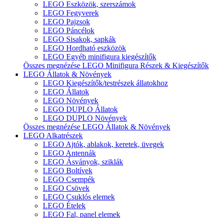
LEGO Eszközök, szerszámok
LEGO Fegyverek
LEGO Pajzsok
LEGO Páncélok
LEGO Sisakok, sapkák
LEGO Hordható eszközök
LEGO Egyéb minifigura kiegészítők
Összes megnézése LEGO Minifigura Részek & Kiegészítők
LEGO Állatok & Növények
LEGO Kiegészítők/testrészek állatokhoz
LEGO Állatok
LEGO Növények
LEGO DUPLO Állatok
LEGO DUPLO Növények
Összes megnézése LEGO Állatok & Növények
LEGO Alkatrészek
LEGO Ajtók, ablakok, keretek, üvegek
LEGO Antennák
LEGO Ásványok, sziklák
LEGO Boltívek
LEGO Csempék
LEGO Csövek
LEGO Csuklós elemek
LEGO Ételek
LEGO Fal, panel elemek