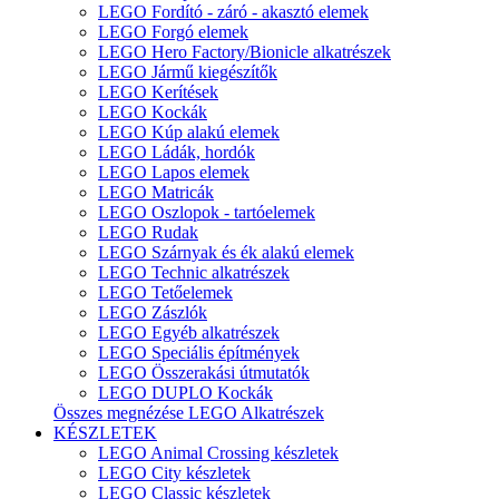
LEGO Fordító - záró - akasztó elemek
LEGO Forgó elemek
LEGO Hero Factory/Bionicle alkatrészek
LEGO Jármű kiegészítők
LEGO Kerítések
LEGO Kockák
LEGO Kúp alakú elemek
LEGO Ládák, hordók
LEGO Lapos elemek
LEGO Matricák
LEGO Oszlopok - tartóelemek
LEGO Rudak
LEGO Szárnyak és ék alakú elemek
LEGO Technic alkatrészek
LEGO Tetőelemek
LEGO Zászlók
LEGO Egyéb alkatrészek
LEGO Speciális építmények
LEGO Összerakási útmutatók
LEGO DUPLO Kockák
Összes megnézése LEGO Alkatrészek
KÉSZLETEK
LEGO Animal Crossing készletek
LEGO City készletek
LEGO Classic készletek