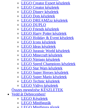
LEGO Creator Expert készletek
LEGO Creator készletek
LEGO Disney készletek
LEGO Dots készletek
LEGO DREAMZzz készletek
LEGO DUPLO
LEGO Friends készletek
LEGO Harry Potter készletek
LEGO Holiday & Event készletek
LEGO Icons készletek
LEGO Ideas készletek
LEGO Jurassic World készletek
LEGO Minecraft készletek
LEGO Ninjago készletek
LEGO Speed Champions készletek
LEGO Star Wars készletek
LEGO Super Heroes készletek
LEGO Super Mario készletek
LEGO Technic készletek
LEGO Vidiyo készletek
Összes megnézése KÉSZLETEK
Vedd át Debrecenben!
LEGO Készletek
LEGO Minifigurák
LEGO Minifigura részek