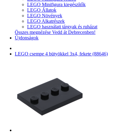
LEGO Minifigura kiegészítők
LEGO Állatok
LEGO Növények
LEGO Alkatrészek
LEGO használati tárgyak és ruházat
Összes megnézése Vedd át Debrecenben!
Újdonságok
LEGO csempe 4 bütyökkel 3x4, fekete (88646)