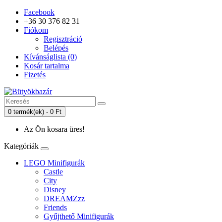
Facebook
+36 30 376 82 31
Fiókom
Regisztráció
Belépés
Kívánságlista (0)
Kosár tartalma
Fizetés
0 termék(ek) - 0 Ft
Az Ön kosara üres!
Kategóriák
LEGO Minifigurák
Castle
City
Disney
DREAMZzz
Friends
Gyűjthető Minifigurák