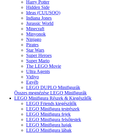
Harry Potter
Hidden Side
Ideas (CUUSOO)
Indiana Jones
Jurassic World
Minecraft
Minyonok
Ninjago
Pirates
Star Wars
Super Heroes
Super Mario
The LEGO Movie
Ultra Agents
Vidiyo
Egyéb
LEGO DUPLO Minifigurák
Összes megnézése LEGO Minifigurák
LEGO Minifigura Részek & Kiegészítők
LEGO Friends kiegészítők
LEGO Minifigura testrészek
LEGO Minifigura fejek
LEGO Minifigura felsőtestek
LEGO Minifigura hajak
LEGO Minifigura lábak