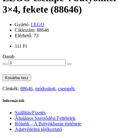
3×4, fekete (88646)
Gyártó:
LEGO
Cikkszám: 88646
Elérhető: 73
111 Ft
Darab
Kosárba tesz
Címkék:
88646
,
módosított
,
csempék
Információk
Szállítás/Fizetés
Általános Szerződési Feltételek
Rólunk – A Bütyökbazár története
Adatvédelmi tájékoztató