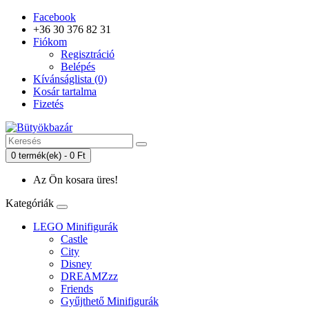
Facebook
+36 30 376 82 31
Fiókom
Regisztráció
Belépés
Kívánságlista (0)
Kosár tartalma
Fizetés
0 termék(ek) - 0 Ft
Az Ön kosara üres!
Kategóriák
LEGO Minifigurák
Castle
City
Disney
DREAMZzz
Friends
Gyűjthető Minifigurák