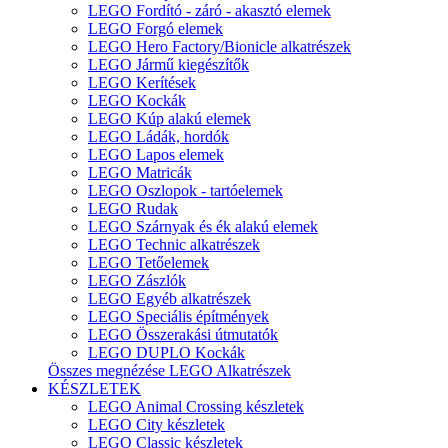
LEGO Fordító - záró - akasztó elemek
LEGO Forgó elemek
LEGO Hero Factory/Bionicle alkatrészek
LEGO Jármű kiegészítők
LEGO Kerítések
LEGO Kockák
LEGO Kúp alakú elemek
LEGO Ládák, hordók
LEGO Lapos elemek
LEGO Matricák
LEGO Oszlopok - tartóelemek
LEGO Rudak
LEGO Szárnyak és ék alakú elemek
LEGO Technic alkatrészek
LEGO Tetőelemek
LEGO Zászlók
LEGO Egyéb alkatrészek
LEGO Speciális építmények
LEGO Összerakási útmutatók
LEGO DUPLO Kockák
Összes megnézése LEGO Alkatrészek
KÉSZLETEK
LEGO Animal Crossing készletek
LEGO City készletek
LEGO Classic készletek