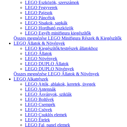
LEGO Eszközök, szerszámok
LEGO Fegyverek
LEGO Pajzsok
LEGO Páncélok
LEGO Sisakok, sapkák
LEGO Hordható eszközök
LEGO Egyéb minifigura kiegészítők
Összes megnézése LEGO Minifigura Részek & Kiegészítők
LEGO Állatok & Növények
LEGO Kiegészítők/testrészek állatokhoz
LEGO Állatok
LEGO Növények
LEGO DUPLO Állatok
LEGO DUPLO Növények
Összes megnézése LEGO Állatok & Növények
LEGO Alkatrészek
LEGO Ajtók, ablakok, keretek, üvegek
LEGO Antennák
LEGO Ásványok, sziklák
LEGO Boltívek
LEGO Csempék
LEGO Csövek
LEGO Csuklós elemek
LEGO Ételek
LEGO Fal, panel elemek