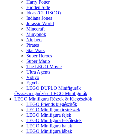
Harry Potter
Hidden Side
Ideas (CUUSOO)
Indiana Jones
Jurassic World
Minecraft
Minyonok
Ninjago
Pirates
Star Wars
Super Heroes
Super Mario
The LEGO Movie
Ultra Agents
Vidiyo
Egyéb
LEGO DUPLO Minifigurák
Összes megnézése LEGO Minifigurák
LEGO Minifigura Részek & Kiegészítők
LEGO Friends kiegészítők
LEGO Minifigura testrészek
LEGO Minifigura fejek
LEGO Minifigura felsőtestek
LEGO Minifigura hajak
LEGO Minifigura lábak