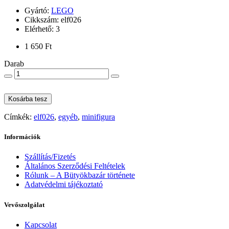
Gyártó:
LEGO
Cikkszám: elf026
Elérhető: 3
1 650 Ft
Darab
Kosárba tesz
Címkék:
elf026
,
egyéb
,
minifigura
Információk
Szállítás/Fizetés
Általános Szerződési Feltételek
Rólunk – A Bütyökbazár története
Adatvédelmi tájékoztató
Vevőszolgálat
Kapcsolat