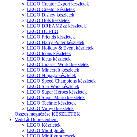
LEGO Creator Expert készletek
LEGO Creator készletek
LEGO Disney készletek
LEGO Dots készletek
LEGO DREAMZzz készletek
LEGO DUPLO
LEGO Friends készletek
LEGO Harry Potter készletek
LEGO Holiday & Event készletek
LEGO Icons készletek
LEGO Ideas készletek
LEGO Jurassic World készletek
LEGO Minecraft készletek
LEGO Ninjago készletek
LEGO Speed Champions készletek
LEGO Star Wars készletek
LEGO Super Heroes készletek
LEGO Super Mario készletek
LEGO Technic készletek
LEGO Vidiyo készletek
Összes megnézése KÉSZLETEK
Vedd át Debrecenben!
LEGO Készletek
LEGO Minifigurák
LEGO Minifigura részek