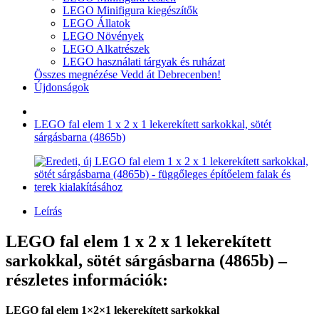
LEGO Minifigura kiegészítők
LEGO Állatok
LEGO Növények
LEGO Alkatrészek
LEGO használati tárgyak és ruházat
Összes megnézése Vedd át Debrecenben!
Újdonságok
LEGO fal elem 1 x 2 x 1 lekerekített sarkokkal, sötét
sárgásbarna (4865b)
Leírás
LEGO fal elem 1 x 2 x 1 lekerekített
sarkokkal, sötét sárgásbarna (4865b) –
részletes információk:
LEGO fal elem 1×2×1 lekerekített sarkokkal