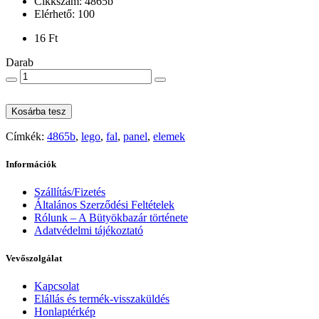
Cikkszám: 4865b
Elérhető: 100
16 Ft
Darab
Kosárba tesz
Címkék:
4865b
,
lego
,
fal
,
panel
,
elemek
Információk
Szállítás/Fizetés
Általános Szerződési Feltételek
Rólunk – A Bütyökbazár története
Adatvédelmi tájékoztató
Vevőszolgálat
Kapcsolat
Elállás és termék-visszaküldés
Honlaptérkép