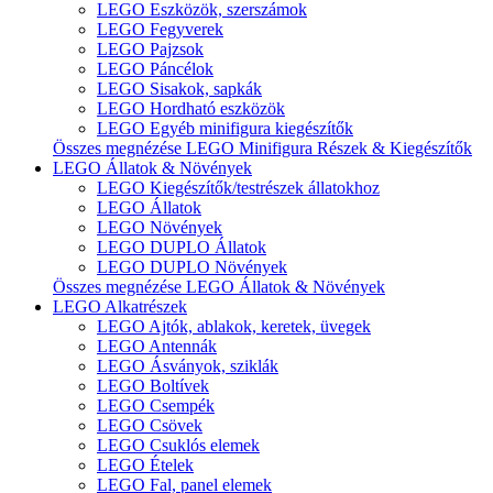
LEGO Eszközök, szerszámok
LEGO Fegyverek
LEGO Pajzsok
LEGO Páncélok
LEGO Sisakok, sapkák
LEGO Hordható eszközök
LEGO Egyéb minifigura kiegészítők
Összes megnézése LEGO Minifigura Részek & Kiegészítők
LEGO Állatok & Növények
LEGO Kiegészítők/testrészek állatokhoz
LEGO Állatok
LEGO Növények
LEGO DUPLO Állatok
LEGO DUPLO Növények
Összes megnézése LEGO Állatok & Növények
LEGO Alkatrészek
LEGO Ajtók, ablakok, keretek, üvegek
LEGO Antennák
LEGO Ásványok, sziklák
LEGO Boltívek
LEGO Csempék
LEGO Csövek
LEGO Csuklós elemek
LEGO Ételek
LEGO Fal, panel elemek