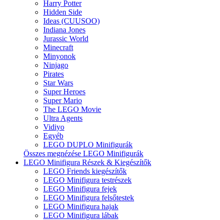
Harry Potter
Hidden Side
Ideas (CUUSOO)
Indiana Jones
Jurassic World
Minecraft
Minyonok
Ninjago
Pirates
Star Wars
Super Heroes
Super Mario
The LEGO Movie
Ultra Agents
Vidiyo
Egyéb
LEGO DUPLO Minifigurák
Összes megnézése LEGO Minifigurák
LEGO Minifigura Részek & Kiegészítők
LEGO Friends kiegészítők
LEGO Minifigura testrészek
LEGO Minifigura fejek
LEGO Minifigura felsőtestek
LEGO Minifigura hajak
LEGO Minifigura lábak