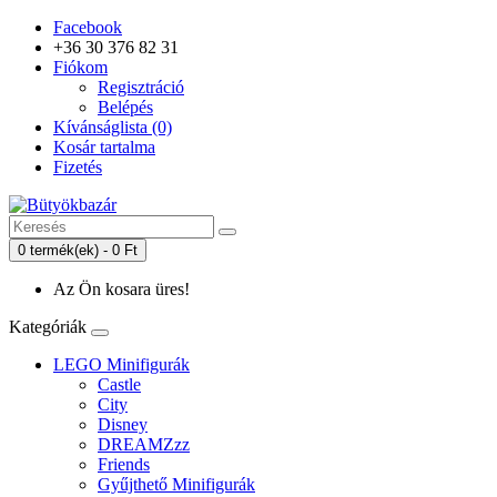
Facebook
+36 30 376 82 31
Fiókom
Regisztráció
Belépés
Kívánságlista (0)
Kosár tartalma
Fizetés
0 termék(ek) - 0 Ft
Az Ön kosara üres!
Kategóriák
LEGO Minifigurák
Castle
City
Disney
DREAMZzz
Friends
Gyűjthető Minifigurák