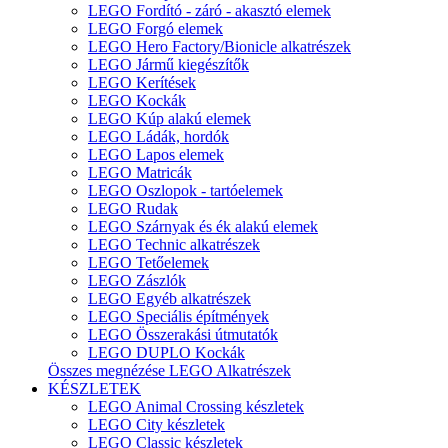
LEGO Fordító - záró - akasztó elemek
LEGO Forgó elemek
LEGO Hero Factory/Bionicle alkatrészek
LEGO Jármű kiegészítők
LEGO Kerítések
LEGO Kockák
LEGO Kúp alakú elemek
LEGO Ládák, hordók
LEGO Lapos elemek
LEGO Matricák
LEGO Oszlopok - tartóelemek
LEGO Rudak
LEGO Szárnyak és ék alakú elemek
LEGO Technic alkatrészek
LEGO Tetőelemek
LEGO Zászlók
LEGO Egyéb alkatrészek
LEGO Speciális építmények
LEGO Összerakási útmutatók
LEGO DUPLO Kockák
Összes megnézése LEGO Alkatrészek
KÉSZLETEK
LEGO Animal Crossing készletek
LEGO City készletek
LEGO Classic készletek