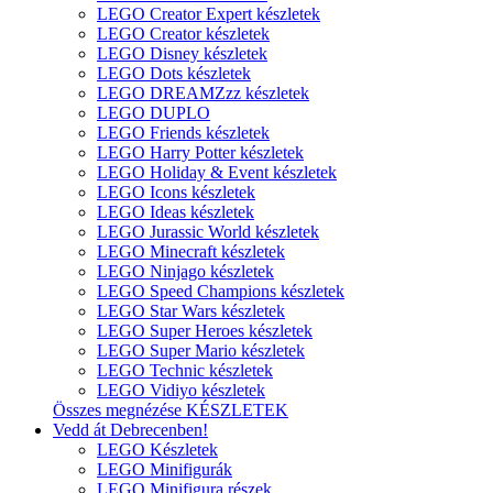
LEGO Creator Expert készletek
LEGO Creator készletek
LEGO Disney készletek
LEGO Dots készletek
LEGO DREAMZzz készletek
LEGO DUPLO
LEGO Friends készletek
LEGO Harry Potter készletek
LEGO Holiday & Event készletek
LEGO Icons készletek
LEGO Ideas készletek
LEGO Jurassic World készletek
LEGO Minecraft készletek
LEGO Ninjago készletek
LEGO Speed Champions készletek
LEGO Star Wars készletek
LEGO Super Heroes készletek
LEGO Super Mario készletek
LEGO Technic készletek
LEGO Vidiyo készletek
Összes megnézése KÉSZLETEK
Vedd át Debrecenben!
LEGO Készletek
LEGO Minifigurák
LEGO Minifigura részek