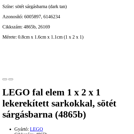
Színe: sötét sárgásbarna (dark tan)
Azonosító: 6005897, 6146234
Cikkszám: 4865b, 26169
Mérete: 0.8cm x 1.6cm x 1.1cm (1 x 2 x 1)
LEGO fal elem 1 x 2 x 1
lekerekített sarkokkal, sötét
sárgásbarna (4865b)
Gyártó:
LEGO