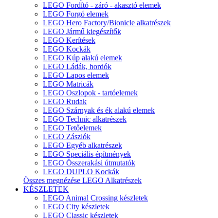
LEGO Fordító - záró - akasztó elemek
LEGO Forgó elemek
LEGO Hero Factory/Bionicle alkatrészek
LEGO Jármű kiegészítők
LEGO Kerítések
LEGO Kockák
LEGO Kúp alakú elemek
LEGO Ládák, hordók
LEGO Lapos elemek
LEGO Matricák
LEGO Oszlopok - tartóelemek
LEGO Rudak
LEGO Szárnyak és ék alakú elemek
LEGO Technic alkatrészek
LEGO Tetőelemek
LEGO Zászlók
LEGO Egyéb alkatrészek
LEGO Speciális építmények
LEGO Összerakási útmutatók
LEGO DUPLO Kockák
Összes megnézése LEGO Alkatrészek
KÉSZLETEK
LEGO Animal Crossing készletek
LEGO City készletek
LEGO Classic készletek