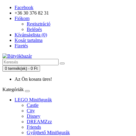
Facebook
+36 30 376 82 31
Fiókom
Regisztráció
Belépés
Kívánságlista (0)
Kosár tartalma
Fizetés
0 termék(ek) - 0 Ft
Az Ön kosara üres!
Kategóriák
LEGO Minifigurák
Castle
City
Disney
DREAMZzz
Friends
Gyűjthető Minifigurák