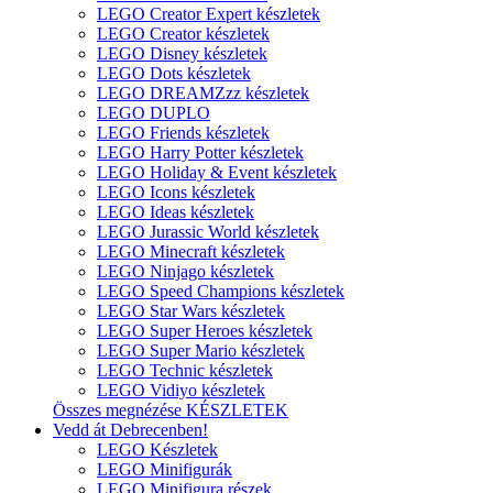
LEGO Creator Expert készletek
LEGO Creator készletek
LEGO Disney készletek
LEGO Dots készletek
LEGO DREAMZzz készletek
LEGO DUPLO
LEGO Friends készletek
LEGO Harry Potter készletek
LEGO Holiday & Event készletek
LEGO Icons készletek
LEGO Ideas készletek
LEGO Jurassic World készletek
LEGO Minecraft készletek
LEGO Ninjago készletek
LEGO Speed Champions készletek
LEGO Star Wars készletek
LEGO Super Heroes készletek
LEGO Super Mario készletek
LEGO Technic készletek
LEGO Vidiyo készletek
Összes megnézése KÉSZLETEK
Vedd át Debrecenben!
LEGO Készletek
LEGO Minifigurák
LEGO Minifigura részek