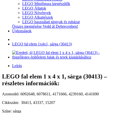
LEGO Minifigura kiegészítők
LEGO Állatok
LEGO Növények
LEGO Alkatrészek
LEGO használati tárgyak és ruházat
Összes megnézése Vedd át Debrecenben!
Újdonságok
LEGO fal elem 1x4x1, sárga (30413)
Leírás
LEGO fal elem 1 x 4 x 1, sárga (30413) –
részletes információk:
Azonosító: 6092648, 6078611, 4171666, 4239160, 4141690
Cikkszám: 30413, 43337, 15207
Színe: sárga