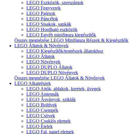
LEGO Eszközök, szerszámok
LEGO Fegyverek
LEGO Pajzsok
LEGO Páncélok
LEGO Sisakok, sapkák
LEGO Hordható eszközök
LEGO Egyéb minifigura kiegészítők
Összes megnézése LEGO Minifigura Részek & Kiegészítők
LEGO Állatok & Növények
LEGO Kiegészítők/testrészek állatokhoz
LEGO Állatok
LEGO Növények
LEGO DUPLO Állatok
LEGO DUPLO Növények
Összes megnézése LEGO Állatok & Növények
LEGO Alkatrészek
LEGO Ajtók, ablakok, keretek, üvegek
LEGO Antennák
LEGO Ásványok, sziklák
LEGO Boltívek
LEGO Csempék
LEGO Csövek
LEGO Csuklós elemek
LEGO Ételek
LEGO Fal, panel elemek