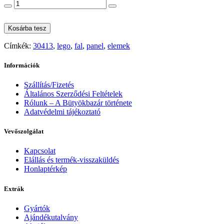
Kosárba tesz
Címkék:
30413
,
lego
,
fal
,
panel
,
elemek
Információk
Szállítás/Fizetés
Általános Szerződési Feltételek
Rólunk – A Bütyökbazár története
Adatvédelmi tájékoztató
Vevőszolgálat
Kapcsolat
Elállás és termék-visszaküldés
Honlaptérkép
Extrák
Gyártók
Ajándékutalvány