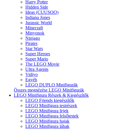
Harry Potter
Hidden Side
Ideas (CUUSOO)
Indiana Jones
Jurassic World
Minecraft
Minyonok
Ninjago
Pirates
Star Wars
Super Heroes
Super Mario
The LEGO Movie
Ultra Agents
Vidiyo
Egyéb
LEGO DUPLO Minifigurák
Összes megnézése LEGO Minifigurák
LEGO Minifigura Részek & Kiegészítők
LEGO Friends kiegészítők
LEGO Minifigura testrészek
LEGO Minifigura fejek
LEGO Minifigura felsőtestek
LEGO Minifigura hajak
LEGO Minifigura lábak