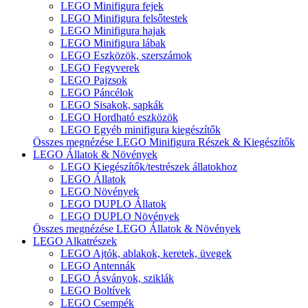
LEGO Minifigura fejek
LEGO Minifigura felsőtestek
LEGO Minifigura hajak
LEGO Minifigura lábak
LEGO Eszközök, szerszámok
LEGO Fegyverek
LEGO Pajzsok
LEGO Páncélok
LEGO Sisakok, sapkák
LEGO Hordható eszközök
LEGO Egyéb minifigura kiegészítők
Összes megnézése LEGO Minifigura Részek & Kiegészítők
LEGO Állatok & Növények
LEGO Kiegészítők/testrészek állatokhoz
LEGO Állatok
LEGO Növények
LEGO DUPLO Állatok
LEGO DUPLO Növények
Összes megnézése LEGO Állatok & Növények
LEGO Alkatrészek
LEGO Ajtók, ablakok, keretek, üvegek
LEGO Antennák
LEGO Ásványok, sziklák
LEGO Boltívek
LEGO Csempék