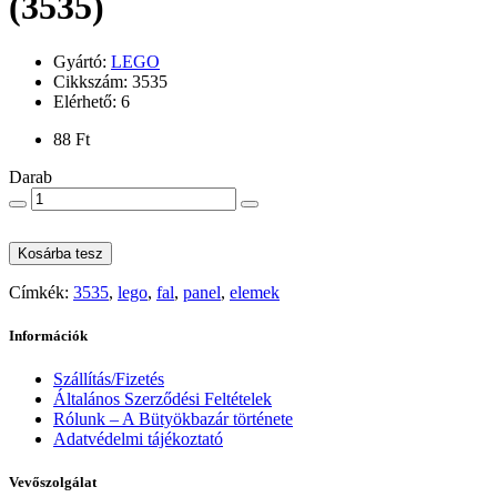
(3535)
Gyártó:
LEGO
Cikkszám: 3535
Elérhető: 6
88 Ft
Darab
Kosárba tesz
Címkék:
3535
,
lego
,
fal
,
panel
,
elemek
Információk
Szállítás/Fizetés
Általános Szerződési Feltételek
Rólunk – A Bütyökbazár története
Adatvédelmi tájékoztató
Vevőszolgálat