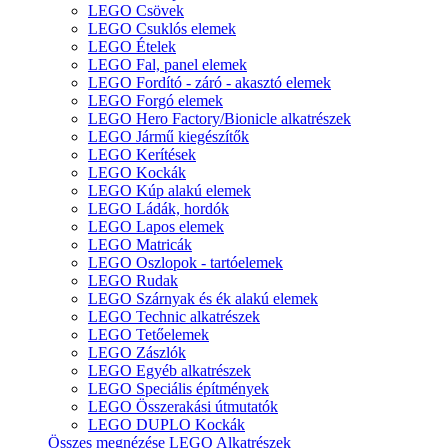
LEGO Csövek
LEGO Csuklós elemek
LEGO Ételek
LEGO Fal, panel elemek
LEGO Fordító - záró - akasztó elemek
LEGO Forgó elemek
LEGO Hero Factory/Bionicle alkatrészek
LEGO Jármű kiegészítők
LEGO Kerítések
LEGO Kockák
LEGO Kúp alakú elemek
LEGO Ládák, hordók
LEGO Lapos elemek
LEGO Matricák
LEGO Oszlopok - tartóelemek
LEGO Rudak
LEGO Szárnyak és ék alakú elemek
LEGO Technic alkatrészek
LEGO Tetőelemek
LEGO Zászlók
LEGO Egyéb alkatrészek
LEGO Speciális építmények
LEGO Összerakási útmutatók
LEGO DUPLO Kockák
Összes megnézése LEGO Alkatrészek