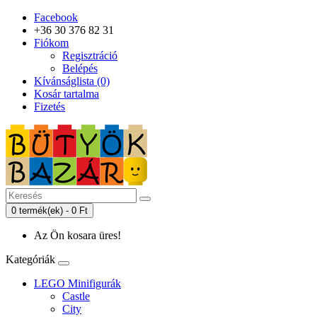
Facebook
+36 30 376 82 31
Fiókom
Regisztráció
Belépés
Kívánságlista (0)
Kosár tartalma
Fizetés
0 termék(ek) - 0 Ft
Az Ön kosara üres!
Kategóriák
LEGO Minifigurák
Castle
City