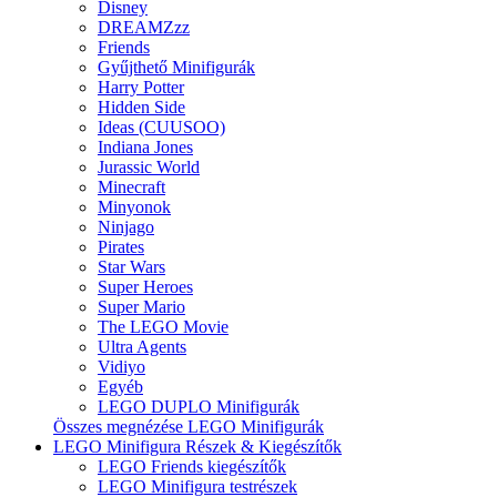
Disney
DREAMZzz
Friends
Gyűjthető Minifigurák
Harry Potter
Hidden Side
Ideas (CUUSOO)
Indiana Jones
Jurassic World
Minecraft
Minyonok
Ninjago
Pirates
Star Wars
Super Heroes
Super Mario
The LEGO Movie
Ultra Agents
Vidiyo
Egyéb
LEGO DUPLO Minifigurák
Összes megnézése LEGO Minifigurák
LEGO Minifigura Részek & Kiegészítők
LEGO Friends kiegészítők
LEGO Minifigura testrészek