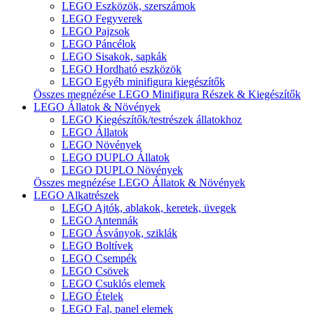
LEGO Eszközök, szerszámok
LEGO Fegyverek
LEGO Pajzsok
LEGO Páncélok
LEGO Sisakok, sapkák
LEGO Hordható eszközök
LEGO Egyéb minifigura kiegészítők
Összes megnézése LEGO Minifigura Részek & Kiegészítők
LEGO Állatok & Növények
LEGO Kiegészítők/testrészek állatokhoz
LEGO Állatok
LEGO Növények
LEGO DUPLO Állatok
LEGO DUPLO Növények
Összes megnézése LEGO Állatok & Növények
LEGO Alkatrészek
LEGO Ajtók, ablakok, keretek, üvegek
LEGO Antennák
LEGO Ásványok, sziklák
LEGO Boltívek
LEGO Csempék
LEGO Csövek
LEGO Csuklós elemek
LEGO Ételek
LEGO Fal, panel elemek