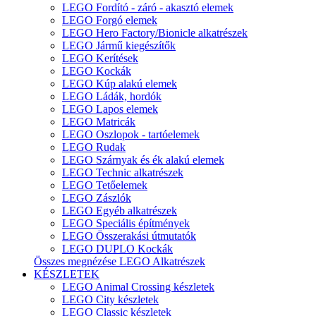
LEGO Fordító - záró - akasztó elemek
LEGO Forgó elemek
LEGO Hero Factory/Bionicle alkatrészek
LEGO Jármű kiegészítők
LEGO Kerítések
LEGO Kockák
LEGO Kúp alakú elemek
LEGO Ládák, hordók
LEGO Lapos elemek
LEGO Matricák
LEGO Oszlopok - tartóelemek
LEGO Rudak
LEGO Szárnyak és ék alakú elemek
LEGO Technic alkatrészek
LEGO Tetőelemek
LEGO Zászlók
LEGO Egyéb alkatrészek
LEGO Speciális építmények
LEGO Összerakási útmutatók
LEGO DUPLO Kockák
Összes megnézése LEGO Alkatrészek
KÉSZLETEK
LEGO Animal Crossing készletek
LEGO City készletek
LEGO Classic készletek