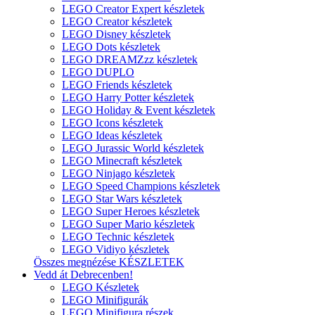
LEGO Creator Expert készletek
LEGO Creator készletek
LEGO Disney készletek
LEGO Dots készletek
LEGO DREAMZzz készletek
LEGO DUPLO
LEGO Friends készletek
LEGO Harry Potter készletek
LEGO Holiday & Event készletek
LEGO Icons készletek
LEGO Ideas készletek
LEGO Jurassic World készletek
LEGO Minecraft készletek
LEGO Ninjago készletek
LEGO Speed Champions készletek
LEGO Star Wars készletek
LEGO Super Heroes készletek
LEGO Super Mario készletek
LEGO Technic készletek
LEGO Vidiyo készletek
Összes megnézése KÉSZLETEK
Vedd át Debrecenben!
LEGO Készletek
LEGO Minifigurák
LEGO Minifigura részek