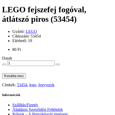
LEGO fejszefej fogóval,
átlátszó piros (53454)
Gyártó:
LEGO
Cikkszám: 53454
Elérhető: 19
80 Ft
Darab
Kosárba tesz
Címkék:
53454
,
lego
,
fegyverek
Információk
Szállítás/Fizetés
Általános Szerződési Feltételek
Rólunk – A Bütyökbazár története