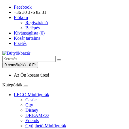
Facebook
+36 30 376 82 31
Fiókom
Regisztráció
Belépés
Kívánságlista (0)
Kosár tartalma
Fizetés
0 termék(ek) - 0 Ft
Az Ön kosara üres!
Kategóriák
LEGO Minifigurák
Castle
City
Disney
DREAMZzz
Friends
Gyűjthető Minifigurák