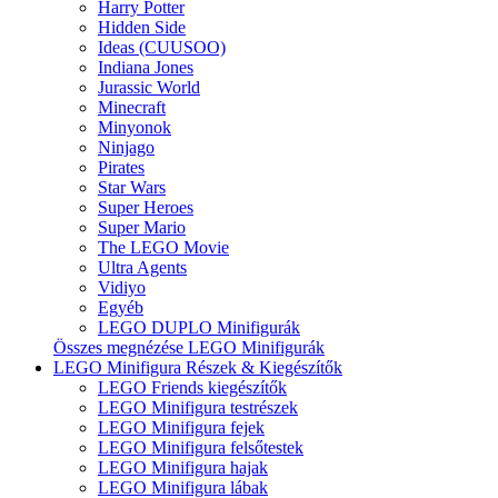
Harry Potter
Hidden Side
Ideas (CUUSOO)
Indiana Jones
Jurassic World
Minecraft
Minyonok
Ninjago
Pirates
Star Wars
Super Heroes
Super Mario
The LEGO Movie
Ultra Agents
Vidiyo
Egyéb
LEGO DUPLO Minifigurák
Összes megnézése LEGO Minifigurák
LEGO Minifigura Részek & Kiegészítők
LEGO Friends kiegészítők
LEGO Minifigura testrészek
LEGO Minifigura fejek
LEGO Minifigura felsőtestek
LEGO Minifigura hajak
LEGO Minifigura lábak