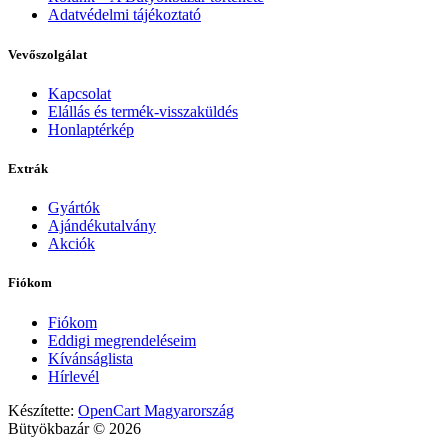
Adatvédelmi tájékoztató
Vevőszolgálat
Kapcsolat
Elállás és termék-visszaküldés
Honlaptérkép
Extrák
Gyártók
Ajándékutalvány
Akciók
Fiókom
Fiókom
Eddigi megrendeléseim
Kívánságlista
Hírlevél
Készítette:
OpenCart Magyarország
Bütyökbazár © 2026