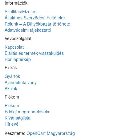
Információk
Szállítás/Fizetés
Általános Szerződési Feltételek
Rólunk – A Bütyökbazár története
Adatvédelmi tájékoztató
Vevőszolgálat
Kapcsolat
Elállás és termék-visszaküldés
Honlaptérkép
Extrák
Gyártók
Ajándékutalvány
Akciók
Fiókom
Fiókom
Eddigi megrendeléseim
Kívánságlista
Hírlevél
Készítette:
OpenCart Magyarország