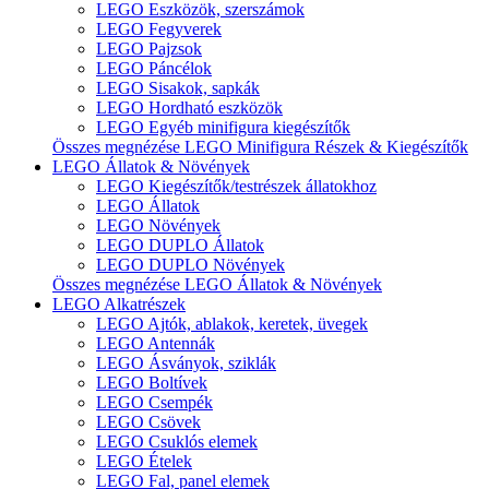
LEGO Eszközök, szerszámok
LEGO Fegyverek
LEGO Pajzsok
LEGO Páncélok
LEGO Sisakok, sapkák
LEGO Hordható eszközök
LEGO Egyéb minifigura kiegészítők
Összes megnézése LEGO Minifigura Részek & Kiegészítők
LEGO Állatok & Növények
LEGO Kiegészítők/testrészek állatokhoz
LEGO Állatok
LEGO Növények
LEGO DUPLO Állatok
LEGO DUPLO Növények
Összes megnézése LEGO Állatok & Növények
LEGO Alkatrészek
LEGO Ajtók, ablakok, keretek, üvegek
LEGO Antennák
LEGO Ásványok, sziklák
LEGO Boltívek
LEGO Csempék
LEGO Csövek
LEGO Csuklós elemek
LEGO Ételek
LEGO Fal, panel elemek