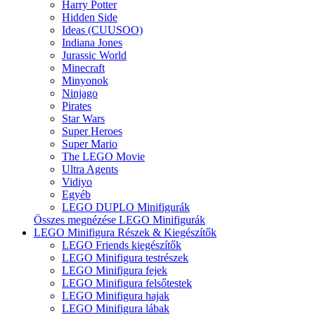
Harry Potter
Hidden Side
Ideas (CUUSOO)
Indiana Jones
Jurassic World
Minecraft
Minyonok
Ninjago
Pirates
Star Wars
Super Heroes
Super Mario
The LEGO Movie
Ultra Agents
Vidiyo
Egyéb
LEGO DUPLO Minifigurák
Összes megnézése LEGO Minifigurák
LEGO Minifigura Részek & Kiegészítők
LEGO Friends kiegészítők
LEGO Minifigura testrészek
LEGO Minifigura fejek
LEGO Minifigura felsőtestek
LEGO Minifigura hajak
LEGO Minifigura lábak