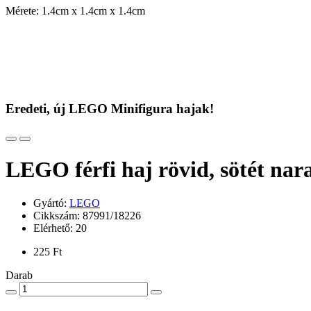
Mérete: 1.4cm x 1.4cm x 1.4cm
Eredeti, új LEGO Minifigura hajak!
LEGO férfi haj rövid, sötét nar
Gyártó:
LEGO
Cikkszám: 87991/18226
Elérhető: 20
225 Ft
Darab