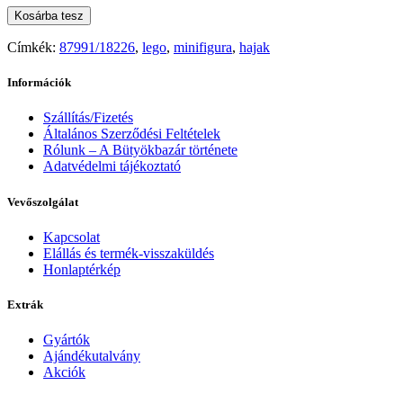
Kosárba tesz
Címkék:
87991/18226
,
lego
,
minifigura
,
hajak
Információk
Szállítás/Fizetés
Általános Szerződési Feltételek
Rólunk – A Bütyökbazár története
Adatvédelmi tájékoztató
Vevőszolgálat
Kapcsolat
Elállás és termék-visszaküldés
Honlaptérkép
Extrák
Gyártók
Ajándékutalvány
Akciók