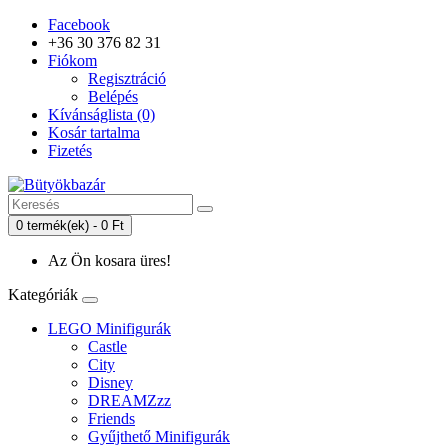
Facebook
+36 30 376 82 31
Fiókom
Regisztráció
Belépés
Kívánságlista (0)
Kosár tartalma
Fizetés
0 termék(ek) - 0 Ft
Az Ön kosara üres!
Kategóriák
LEGO Minifigurák
Castle
City
Disney
DREAMZzz
Friends
Gyűjthető Minifigurák