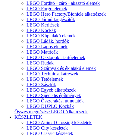
LEGO Fordító - záró - akasztó elemek
LEGO Forgó elemek
LEGO Hero Factory/Bionicle alkatrészek
LEGO Jármű kiegészítők
LEGO Kerítések
LEGO Kockák
LEGO Kúp alakú elemek
LEGO Ládák, hordók
LEGO Lapos elemek
LEGO Matricák
LEGO Oszlopok - tartóelemek
LEGO Rudak
LEGO Szárnyak és ék alakú elemek
LEGO Technic alkatrészek
LEGO Tetőelemek
LEGO Zászlók
LEGO Egyéb alkatrészek
LEGO Speciális építmények
LEGO Összerakási útmutatók
LEGO DUPLO Kockák
Összes megnézése LEGO Alkatrészek
KÉSZLETEK
LEGO Animal Crossing készletek
LEGO City készletek
LEGO Classic készletek