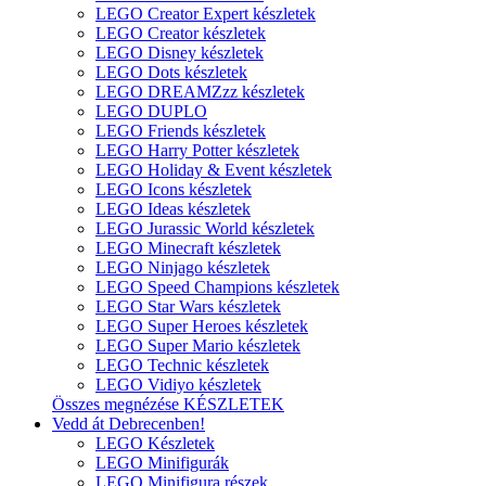
LEGO Creator Expert készletek
LEGO Creator készletek
LEGO Disney készletek
LEGO Dots készletek
LEGO DREAMZzz készletek
LEGO DUPLO
LEGO Friends készletek
LEGO Harry Potter készletek
LEGO Holiday & Event készletek
LEGO Icons készletek
LEGO Ideas készletek
LEGO Jurassic World készletek
LEGO Minecraft készletek
LEGO Ninjago készletek
LEGO Speed Champions készletek
LEGO Star Wars készletek
LEGO Super Heroes készletek
LEGO Super Mario készletek
LEGO Technic készletek
LEGO Vidiyo készletek
Összes megnézése KÉSZLETEK
Vedd át Debrecenben!
LEGO Készletek
LEGO Minifigurák
LEGO Minifigura részek