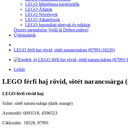
LEGO Minifigura kiegészítők
LEGO Állatok
LEGO Növények
LEGO Alkatrészek
LEGO használati tárgyak és ruházat
Összes megnézése Vedd át Debrecenben!
Újdonságok
LEGO férfi haj rövid, sötét narancssárga (87991/18226)
Leírás
LEGO férfi haj rövid, sötét narancssárga (
LEGO férfi rövid haj
Színe: sötét narancssárga (dark orange)
Azonosító: 6093518, 4596523
Cikkszám: 18226, 87991