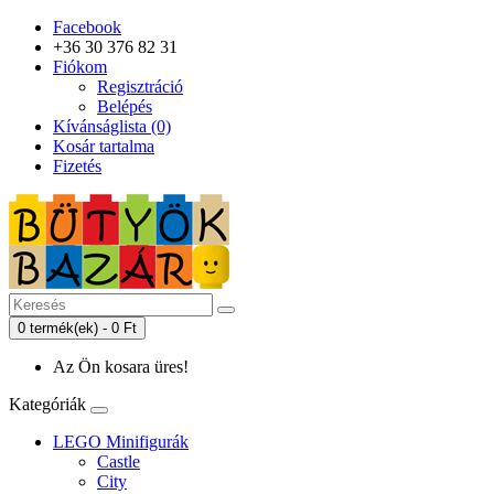
Facebook
+36 30 376 82 31
Fiókom
Regisztráció
Belépés
Kívánságlista (0)
Kosár tartalma
Fizetés
0 termék(ek) - 0 Ft
Az Ön kosara üres!
Kategóriák
LEGO Minifigurák
Castle
City