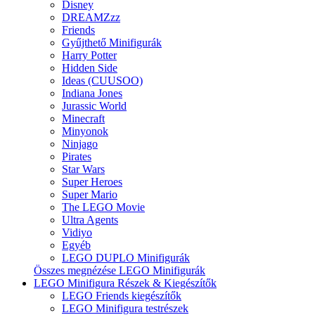
Disney
DREAMZzz
Friends
Gyűjthető Minifigurák
Harry Potter
Hidden Side
Ideas (CUUSOO)
Indiana Jones
Jurassic World
Minecraft
Minyonok
Ninjago
Pirates
Star Wars
Super Heroes
Super Mario
The LEGO Movie
Ultra Agents
Vidiyo
Egyéb
LEGO DUPLO Minifigurák
Összes megnézése LEGO Minifigurák
LEGO Minifigura Részek & Kiegészítők
LEGO Friends kiegészítők
LEGO Minifigura testrészek