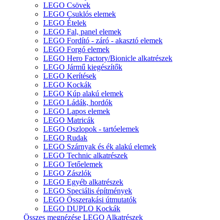
LEGO Csövek
LEGO Csuklós elemek
LEGO Ételek
LEGO Fal, panel elemek
LEGO Fordító - záró - akasztó elemek
LEGO Forgó elemek
LEGO Hero Factory/Bionicle alkatrészek
LEGO Jármű kiegészítők
LEGO Kerítések
LEGO Kockák
LEGO Kúp alakú elemek
LEGO Ládák, hordók
LEGO Lapos elemek
LEGO Matricák
LEGO Oszlopok - tartóelemek
LEGO Rudak
LEGO Szárnyak és ék alakú elemek
LEGO Technic alkatrészek
LEGO Tetőelemek
LEGO Zászlók
LEGO Egyéb alkatrészek
LEGO Speciális építmények
LEGO Összerakási útmutatók
LEGO DUPLO Kockák
Összes megnézése LEGO Alkatrészek