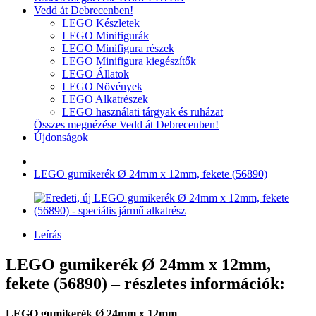
Vedd át Debrecenben!
LEGO Készletek
LEGO Minifigurák
LEGO Minifigura részek
LEGO Minifigura kiegészítők
LEGO Állatok
LEGO Növények
LEGO Alkatrészek
LEGO használati tárgyak és ruházat
Összes megnézése Vedd át Debrecenben!
Újdonságok
LEGO gumikerék Ø 24mm x 12mm, fekete (56890)
Leírás
LEGO gumikerék Ø 24mm x 12mm,
fekete (56890) – részletes információk:
LEGO gumikerék Ø 24mm x 12mm