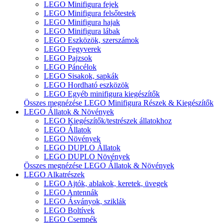
LEGO Minifigura fejek
LEGO Minifigura felsőtestek
LEGO Minifigura hajak
LEGO Minifigura lábak
LEGO Eszközök, szerszámok
LEGO Fegyverek
LEGO Pajzsok
LEGO Páncélok
LEGO Sisakok, sapkák
LEGO Hordható eszközök
LEGO Egyéb minifigura kiegészítők
Összes megnézése LEGO Minifigura Részek & Kiegészítők
LEGO Állatok & Növények
LEGO Kiegészítők/testrészek állatokhoz
LEGO Állatok
LEGO Növények
LEGO DUPLO Állatok
LEGO DUPLO Növények
Összes megnézése LEGO Állatok & Növények
LEGO Alkatrészek
LEGO Ajtók, ablakok, keretek, üvegek
LEGO Antennák
LEGO Ásványok, sziklák
LEGO Boltívek
LEGO Csempék