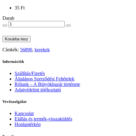
35 Ft
Darab
Kosárba tesz
Címkék:
56890
,
kerekek
Információk
Szállítás/Fizetés
Általános Szerződési Feltételek
Rólunk – A Bütyökbazár története
Adatvédelmi tájékoztató
Vevőszolgálat
Kapcsolat
Elállás és termék-visszaküldés
Honlaptérkép