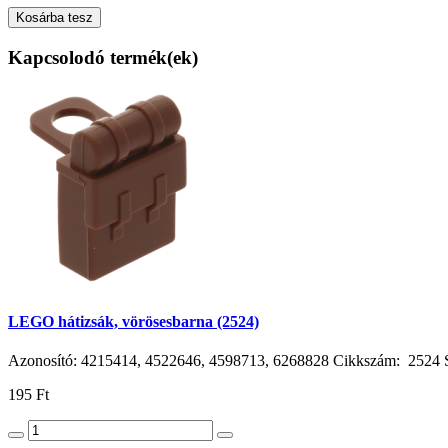
Kosárba tesz
Kapcsolodó termék(ek)
LEGO hátizsák, vörösesbarna (2524)
Azonosító: 4215414, 4522646, 4598713, 6268828 Cikkszám: 2524 Szí
195 Ft