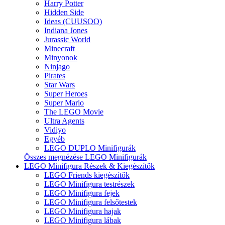
Harry Potter
Hidden Side
Ideas (CUUSOO)
Indiana Jones
Jurassic World
Minecraft
Minyonok
Ninjago
Pirates
Star Wars
Super Heroes
Super Mario
The LEGO Movie
Ultra Agents
Vidiyo
Egyéb
LEGO DUPLO Minifigurák
Összes megnézése LEGO Minifigurák
LEGO Minifigura Részek & Kiegészítők
LEGO Friends kiegészítők
LEGO Minifigura testrészek
LEGO Minifigura fejek
LEGO Minifigura felsőtestek
LEGO Minifigura hajak
LEGO Minifigura lábak