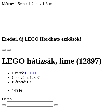
Mérete: 1.5cm x 1.2cm x 1.3cm
Eredeti, új LEGO Hordható eszközök!
LEGO hátizsák, lime (12897)
Gyártó:
LEGO
Cikkszám: 12897
Elérhető: 63
145 Ft
Darab