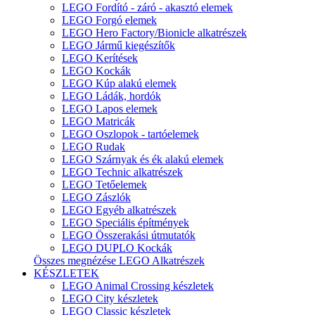
LEGO Fordító - záró - akasztó elemek
LEGO Forgó elemek
LEGO Hero Factory/Bionicle alkatrészek
LEGO Jármű kiegészítők
LEGO Kerítések
LEGO Kockák
LEGO Kúp alakú elemek
LEGO Ládák, hordók
LEGO Lapos elemek
LEGO Matricák
LEGO Oszlopok - tartóelemek
LEGO Rudak
LEGO Szárnyak és ék alakú elemek
LEGO Technic alkatrészek
LEGO Tetőelemek
LEGO Zászlók
LEGO Egyéb alkatrészek
LEGO Speciális építmények
LEGO Összerakási útmutatók
LEGO DUPLO Kockák
Összes megnézése LEGO Alkatrészek
KÉSZLETEK
LEGO Animal Crossing készletek
LEGO City készletek
LEGO Classic készletek