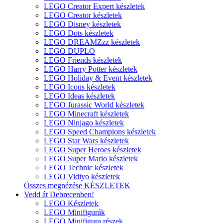
LEGO Creator Expert készletek
LEGO Creator készletek
LEGO Disney készletek
LEGO Dots készletek
LEGO DREAMZzz készletek
LEGO DUPLO
LEGO Friends készletek
LEGO Harry Potter készletek
LEGO Holiday & Event készletek
LEGO Icons készletek
LEGO Ideas készletek
LEGO Jurassic World készletek
LEGO Minecraft készletek
LEGO Ninjago készletek
LEGO Speed Champions készletek
LEGO Star Wars készletek
LEGO Super Heroes készletek
LEGO Super Mario készletek
LEGO Technic készletek
LEGO Vidiyo készletek
Összes megnézése KÉSZLETEK
Vedd át Debrecenben!
LEGO Készletek
LEGO Minifigurák
LEGO Minifigura részek