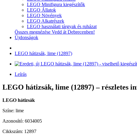
LEGO Minifigura kiegészítők
LEGO Állatok
LEGO Növények
LEGO Alkatrészek
LEGO használati tárgyak és ruházat
Összes megnézése Vedd át Debrecenben!
Újdonságok
LEGO hátizsák, lime (12897)
Leírás
LEGO hátizsák, lime (12897) – részletes i
LEGO hátizsák
Színe: lime
Azonosító: 6034005
Cikkszám: 12897