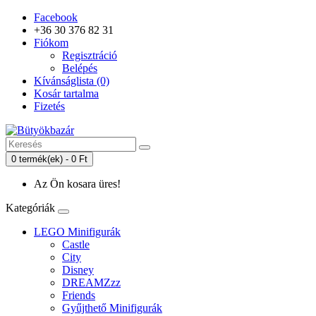
Facebook
+36 30 376 82 31
Fiókom
Regisztráció
Belépés
Kívánságlista (0)
Kosár tartalma
Fizetés
0 termék(ek) - 0 Ft
Az Ön kosara üres!
Kategóriák
LEGO Minifigurák
Castle
City
Disney
DREAMZzz
Friends
Gyűjthető Minifigurák