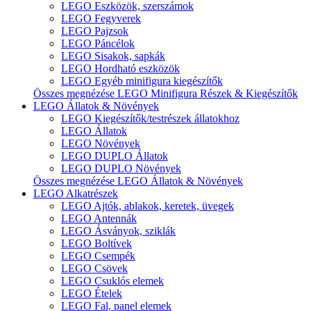
LEGO Eszközök, szerszámok
LEGO Fegyverek
LEGO Pajzsok
LEGO Páncélok
LEGO Sisakok, sapkák
LEGO Hordható eszközök
LEGO Egyéb minifigura kiegészítők
Összes megnézése LEGO Minifigura Részek & Kiegészítők
LEGO Állatok & Növények
LEGO Kiegészítők/testrészek állatokhoz
LEGO Állatok
LEGO Növények
LEGO DUPLO Állatok
LEGO DUPLO Növények
Összes megnézése LEGO Állatok & Növények
LEGO Alkatrészek
LEGO Ajtók, ablakok, keretek, üvegek
LEGO Antennák
LEGO Ásványok, sziklák
LEGO Boltívek
LEGO Csempék
LEGO Csövek
LEGO Csuklós elemek
LEGO Ételek
LEGO Fal, panel elemek