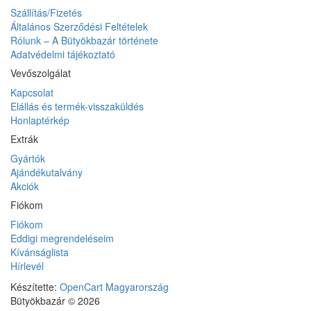
Szállítás/Fizetés
Általános Szerződési Feltételek
Rólunk – A Bütyökbazár története
Adatvédelmi tájékoztató
Vevőszolgálat
Kapcsolat
Elállás és termék-visszaküldés
Honlaptérkép
Extrák
Gyártók
Ajándékutalvány
Akciók
Fiókom
Fiókom
Eddigi megrendeléseim
Kívánságlista
Hírlevél
Készítette:
OpenCart Magyarország
Bütyökbazár © 2026