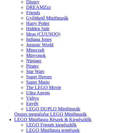
Disney
DREAMZzz
Friends
Gyűjthető Minifigurák
Harry Potter
Hidden Side
Ideas (CUUSOO)
Indiana Jones
Jurassic World
Minecraft
Minyonok
Ninjago
Pirates
Star Wars
Super Heroes
Super Mario
The LEGO Movie
Ultra Agents
Vidiyo
Egyéb
LEGO DUPLO Minifigurák
Összes megnézése LEGO Minifigurák
LEGO Minifigura Részek & Kiegészítők
LEGO Friends kiegészítők
LEGO Minifigura testrészek