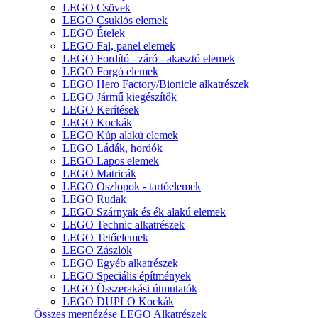
LEGO Csövek
LEGO Csuklós elemek
LEGO Ételek
LEGO Fal, panel elemek
LEGO Fordító - záró - akasztó elemek
LEGO Forgó elemek
LEGO Hero Factory/Bionicle alkatrészek
LEGO Jármű kiegészítők
LEGO Kerítések
LEGO Kockák
LEGO Kúp alakú elemek
LEGO Ládák, hordók
LEGO Lapos elemek
LEGO Matricák
LEGO Oszlopok - tartóelemek
LEGO Rudak
LEGO Szárnyak és ék alakú elemek
LEGO Technic alkatrészek
LEGO Tetőelemek
LEGO Zászlók
LEGO Egyéb alkatrészek
LEGO Speciális építmények
LEGO Összerakási útmutatók
LEGO DUPLO Kockák
Összes megnézése LEGO Alkatrészek