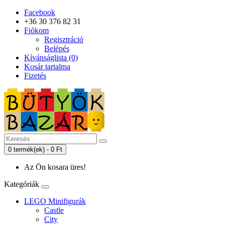
Facebook
+36 30 376 82 31
Fiókom
Regisztráció
Belépés
Kívánságlista (0)
Kosár tartalma
Fizetés
0 termék(ek) - 0 Ft
Az Ön kosara üres!
Kategóriák
LEGO Minifigurák
Castle
City