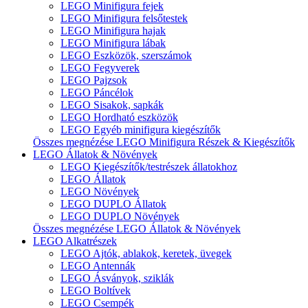
LEGO Minifigura fejek
LEGO Minifigura felsőtestek
LEGO Minifigura hajak
LEGO Minifigura lábak
LEGO Eszközök, szerszámok
LEGO Fegyverek
LEGO Pajzsok
LEGO Páncélok
LEGO Sisakok, sapkák
LEGO Hordható eszközök
LEGO Egyéb minifigura kiegészítők
Összes megnézése LEGO Minifigura Részek & Kiegészítők
LEGO Állatok & Növények
LEGO Kiegészítők/testrészek állatokhoz
LEGO Állatok
LEGO Növények
LEGO DUPLO Állatok
LEGO DUPLO Növények
Összes megnézése LEGO Állatok & Növények
LEGO Alkatrészek
LEGO Ajtók, ablakok, keretek, üvegek
LEGO Antennák
LEGO Ásványok, sziklák
LEGO Boltívek
LEGO Csempék