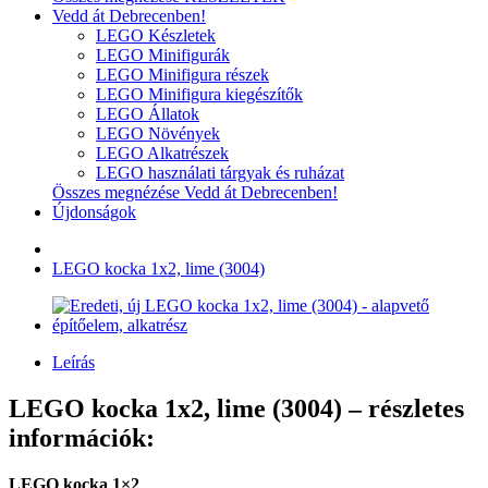
Vedd át Debrecenben!
LEGO Készletek
LEGO Minifigurák
LEGO Minifigura részek
LEGO Minifigura kiegészítők
LEGO Állatok
LEGO Növények
LEGO Alkatrészek
LEGO használati tárgyak és ruházat
Összes megnézése Vedd át Debrecenben!
Újdonságok
LEGO kocka 1x2, lime (3004)
Leírás
LEGO kocka 1x2, lime (3004) – részletes
információk:
LEGO kocka 1×2