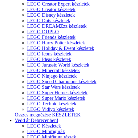
LEGO Creator Expert készletek
LEGO Creator készletek
LEGO Disney készletek
LEGO Dots készletek
LEGO DREAMZzz készletek
LEGO DUPLO
LEGO Friends készletek
LEGO Harry Potter készletek
LEGO Holiday & Event készletek
LEGO Icons készletek
LEGO Ideas készletek
LEGO Jurassic World készletek
LEGO Minecraft készletek
LEGO Ninjago készletek
LEGO Speed Champions készletek
LEGO Star Wars készletek
LEGO Super Heroes készletek
LEGO Super Mario készletek
LEGO Technic készletek
LEGO Vidiyo készletek
Összes megnézése KÉSZLETEK
Vedd át Debrecenben!
LEGO Készletek
LEGO Minifigurák
LEGO Minifigura részek