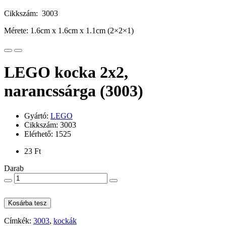
Cikkszám: 3003
Mérete: 1.6cm x 1.6cm x 1.1cm (2×2×1)
LEGO kocka 2x2,
narancssárga (3003)
Gyártó:
LEGO
Cikkszám: 3003
Elérhető: 1525
23 Ft
Darab
Kosárba tesz
Címkék:
3003
,
kockák