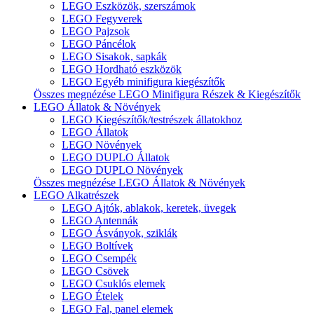
LEGO Eszközök, szerszámok
LEGO Fegyverek
LEGO Pajzsok
LEGO Páncélok
LEGO Sisakok, sapkák
LEGO Hordható eszközök
LEGO Egyéb minifigura kiegészítők
Összes megnézése LEGO Minifigura Részek & Kiegészítők
LEGO Állatok & Növények
LEGO Kiegészítők/testrészek állatokhoz
LEGO Állatok
LEGO Növények
LEGO DUPLO Állatok
LEGO DUPLO Növények
Összes megnézése LEGO Állatok & Növények
LEGO Alkatrészek
LEGO Ajtók, ablakok, keretek, üvegek
LEGO Antennák
LEGO Ásványok, sziklák
LEGO Boltívek
LEGO Csempék
LEGO Csövek
LEGO Csuklós elemek
LEGO Ételek
LEGO Fal, panel elemek