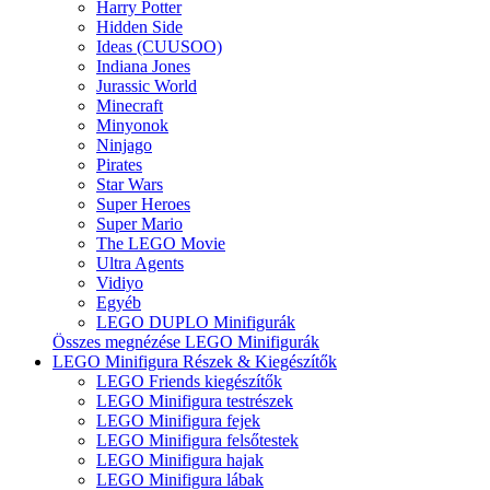
Harry Potter
Hidden Side
Ideas (CUUSOO)
Indiana Jones
Jurassic World
Minecraft
Minyonok
Ninjago
Pirates
Star Wars
Super Heroes
Super Mario
The LEGO Movie
Ultra Agents
Vidiyo
Egyéb
LEGO DUPLO Minifigurák
Összes megnézése LEGO Minifigurák
LEGO Minifigura Részek & Kiegészítők
LEGO Friends kiegészítők
LEGO Minifigura testrészek
LEGO Minifigura fejek
LEGO Minifigura felsőtestek
LEGO Minifigura hajak
LEGO Minifigura lábak