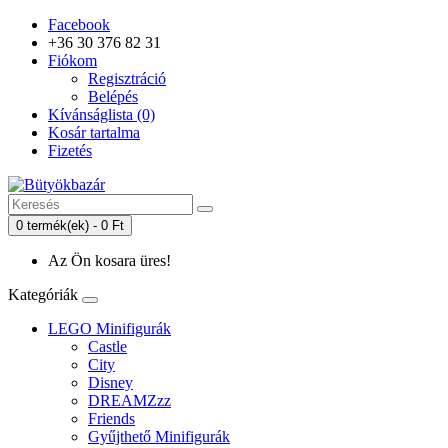
Facebook
+36 30 376 82 31
Fiókom
Regisztráció
Belépés
Kívánságlista (0)
Kosár tartalma
Fizetés
0 termék(ek) - 0 Ft
Az Ön kosara üres!
Kategóriák
LEGO Minifigurák
Castle
City
Disney
DREAMZzz
Friends
Gyűjthető Minifigurák