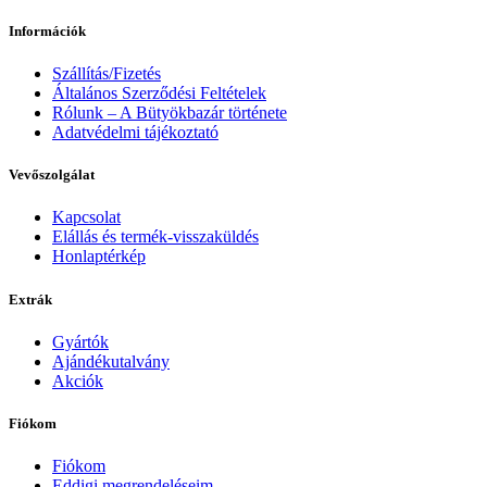
Információk
Szállítás/Fizetés
Általános Szerződési Feltételek
Rólunk – A Bütyökbazár története
Adatvédelmi tájékoztató
Vevőszolgálat
Kapcsolat
Elállás és termék-visszaküldés
Honlaptérkép
Extrák
Gyártók
Ajándékutalvány
Akciók
Fiókom
Fiókom
Eddigi megrendeléseim