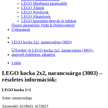
LEGO Minifigura kiegészítők
LEGO Állatok
LEGO Növények
LEGO Alkatrészek
LEGO használati tárgyak és ruházat
Összes megnézése Vedd át Debrecenben!
Újdonságok
LEGO kocka 2x2, narancssárga (3003)
Leírás
LEGO kocka 2x2, narancssárga (3003) –
részletes információk:
LEGO kocka 2×2
Színe: narancssárga
Azonosító: 4119643, 4153825