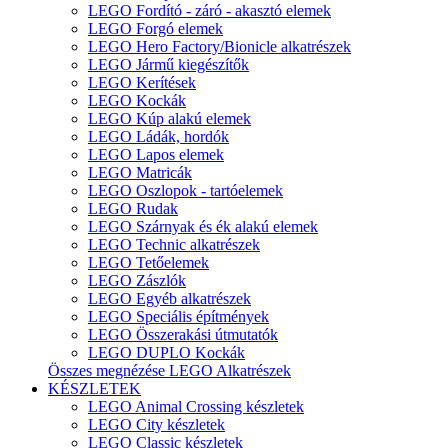
LEGO Fordító - záró - akasztó elemek
LEGO Forgó elemek
LEGO Hero Factory/Bionicle alkatrészek
LEGO Jármű kiegészítők
LEGO Kerítések
LEGO Kockák
LEGO Kúp alakú elemek
LEGO Ládák, hordók
LEGO Lapos elemek
LEGO Matricák
LEGO Oszlopok - tartóelemek
LEGO Rudak
LEGO Szárnyak és ék alakú elemek
LEGO Technic alkatrészek
LEGO Tetőelemek
LEGO Zászlók
LEGO Egyéb alkatrészek
LEGO Speciális építmények
LEGO Összerakási útmutatók
LEGO DUPLO Kockák
Összes megnézése LEGO Alkatrészek
KÉSZLETEK
LEGO Animal Crossing készletek
LEGO City készletek
LEGO Classic készletek