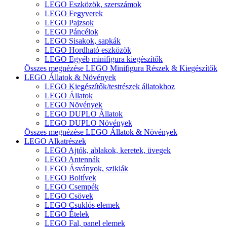
LEGO Eszközök, szerszámok
LEGO Fegyverek
LEGO Pajzsok
LEGO Páncélok
LEGO Sisakok, sapkák
LEGO Hordható eszközök
LEGO Egyéb minifigura kiegészítők
Összes megnézése LEGO Minifigura Részek & Kiegészítők
LEGO Állatok & Növények
LEGO Kiegészítők/testrészek állatokhoz
LEGO Állatok
LEGO Növények
LEGO DUPLO Állatok
LEGO DUPLO Növények
Összes megnézése LEGO Állatok & Növények
LEGO Alkatrészek
LEGO Ajtók, ablakok, keretek, üvegek
LEGO Antennák
LEGO Ásványok, sziklák
LEGO Boltívek
LEGO Csempék
LEGO Csövek
LEGO Csuklós elemek
LEGO Ételek
LEGO Fal, panel elemek