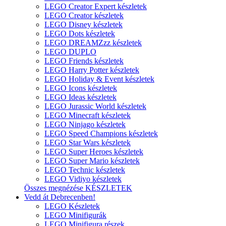
LEGO Creator Expert készletek
LEGO Creator készletek
LEGO Disney készletek
LEGO Dots készletek
LEGO DREAMZzz készletek
LEGO DUPLO
LEGO Friends készletek
LEGO Harry Potter készletek
LEGO Holiday & Event készletek
LEGO Icons készletek
LEGO Ideas készletek
LEGO Jurassic World készletek
LEGO Minecraft készletek
LEGO Ninjago készletek
LEGO Speed Champions készletek
LEGO Star Wars készletek
LEGO Super Heroes készletek
LEGO Super Mario készletek
LEGO Technic készletek
LEGO Vidiyo készletek
Összes megnézése KÉSZLETEK
Vedd át Debrecenben!
LEGO Készletek
LEGO Minifigurák
LEGO Minifigura részek