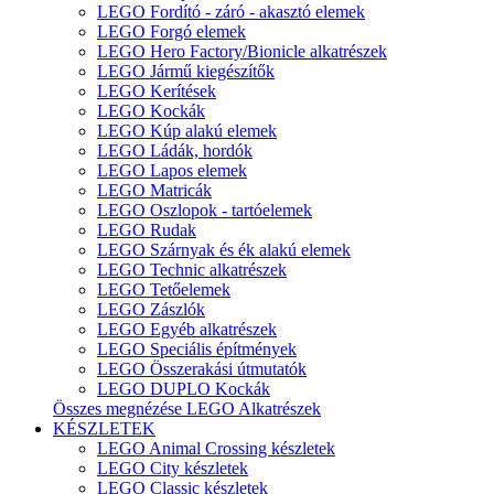
LEGO Fordító - záró - akasztó elemek
LEGO Forgó elemek
LEGO Hero Factory/Bionicle alkatrészek
LEGO Jármű kiegészítők
LEGO Kerítések
LEGO Kockák
LEGO Kúp alakú elemek
LEGO Ládák, hordók
LEGO Lapos elemek
LEGO Matricák
LEGO Oszlopok - tartóelemek
LEGO Rudak
LEGO Szárnyak és ék alakú elemek
LEGO Technic alkatrészek
LEGO Tetőelemek
LEGO Zászlók
LEGO Egyéb alkatrészek
LEGO Speciális építmények
LEGO Összerakási útmutatók
LEGO DUPLO Kockák
Összes megnézése LEGO Alkatrészek
KÉSZLETEK
LEGO Animal Crossing készletek
LEGO City készletek
LEGO Classic készletek