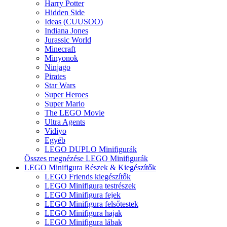
Harry Potter
Hidden Side
Ideas (CUUSOO)
Indiana Jones
Jurassic World
Minecraft
Minyonok
Ninjago
Pirates
Star Wars
Super Heroes
Super Mario
The LEGO Movie
Ultra Agents
Vidiyo
Egyéb
LEGO DUPLO Minifigurák
Összes megnézése LEGO Minifigurák
LEGO Minifigura Részek & Kiegészítők
LEGO Friends kiegészítők
LEGO Minifigura testrészek
LEGO Minifigura fejek
LEGO Minifigura felsőtestek
LEGO Minifigura hajak
LEGO Minifigura lábak