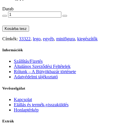
Darab
Kosárba tesz
Címkék:
33322
,
lego
,
egyéb
,
minifigura
,
kiegészítők
Információk
Szállítás/Fizetés
Általános Szerződési Feltételek
Rólunk – A Bütyökbazár története
Adatvédelmi tájékoztató
Vevőszolgálat
Kapcsolat
Elállás és termék-visszaküldés
Honlaptérkép
Extrák