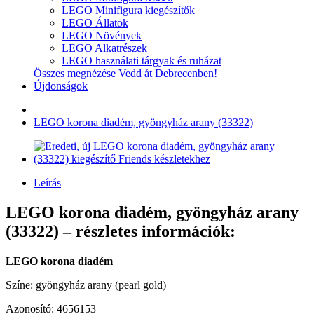
LEGO Minifigura kiegészítők
LEGO Állatok
LEGO Növények
LEGO Alkatrészek
LEGO használati tárgyak és ruházat
Összes megnézése Vedd át Debrecenben!
Újdonságok
LEGO korona diadém, gyöngyház arany (33322)
Leírás
LEGO korona diadém, gyöngyház arany
(33322) – részletes információk:
LEGO korona diadém
Színe: gyöngyház arany (pearl gold)
Azonosító: 4656153