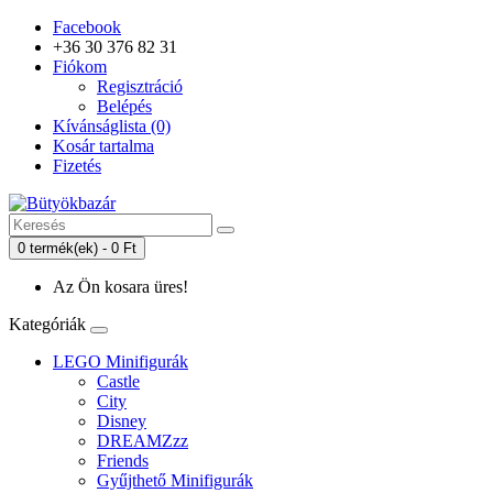
Facebook
+36 30 376 82 31
Fiókom
Regisztráció
Belépés
Kívánságlista (0)
Kosár tartalma
Fizetés
0 termék(ek) - 0 Ft
Az Ön kosara üres!
Kategóriák
LEGO Minifigurák
Castle
City
Disney
DREAMZzz
Friends
Gyűjthető Minifigurák