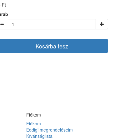
 Ft
arab
Kosárba tesz
Fiókom
Fiókom
Eddigi megrendeléseim
Kívánságlista