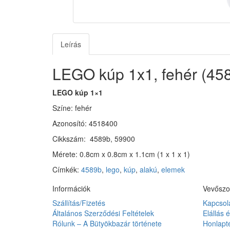
Leírás
LEGO kúp 1x1, fehér (458
LEGO kúp 1×1
Színe: fehér
Azonosító: 4518400
Cikkszám: 4589b, 59900
Mérete: 0.8cm x 0.8cm x 1.1cm (1 x 1 x 1)
Címkék:
4589b
,
lego
,
kúp
,
alakú
,
elemek
Információk
Vevőszo
Szállítás/Fizetés
Kapcsol
Általános Szerződési Feltételek
Elállás 
Rólunk – A Bütyökbazár története
Honlapt