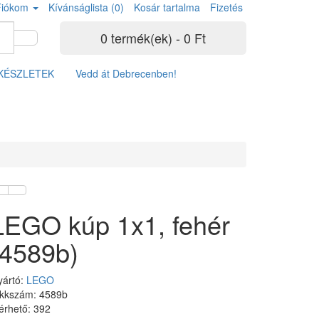
Fiókom
Kívánságlista (0)
Kosár tartalma
Fizetés
0 termék(ek) - 0 Ft
KÉSZLETEK
Vedd át Debrecenben!
LEGO kúp 1x1, fehér
(4589b)
yártó:
LEGO
ikkszám: 4589b
érhető: 392