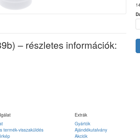
14
D
9b) – részletes információk:
lgálat
Extrák
at
Gyártók
és termék-visszaküldés
Ajándékutalvány
érkép
Akciók