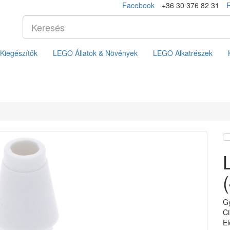
Facebook
+36 30 376 82 31
Kiegészítők
LEGO Állatok & Növények
LEGO Alkatrészek
G
C
El