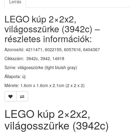
Leírás
LEGO kúp 2×2x2,
világosszürke (3942c) –
részletes információk:
Azonosító: 4211471, 6022155, 6057616, 6404367
Cikkszám: 3942c, 3942, 14918
Színe: világosszürke (light bluish gray)
Állapota: új
Mérete: 1.6cm x 1.6cm x 2.1cm (2 x 2 x 2)
LEGO kúp 2×2x2,
világosszürke (3942c)