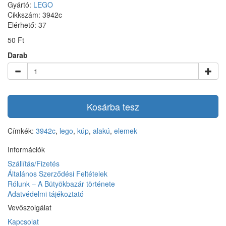
Gyártó:
LEGO
Cikkszám: 3942c
Elérhető: 37
50 Ft
Darab
Kosárba tesz
Címkék:
3942c
,
lego
,
kúp
,
alakú
,
elemek
Információk
Szállítás/Fizetés
Általános Szerződési Feltételek
Rólunk – A Bütyökbazár története
Adatvédelmi tájékoztató
Vevőszolgálat
Kapcsolat