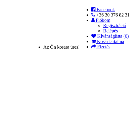
Facebook
+36 30 376 82 31
Fiókom
Regisztráció
Belépés
Kívánságlista (0)
Kosár tartalma
Fizetés
Az Ön kosara üres!