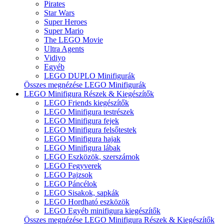
Pirates
Star Wars
Super Heroes
Super Mario
The LEGO Movie
Ultra Agents
Vidiyo
Egyéb
LEGO DUPLO Minifigurák
Összes megnézése LEGO Minifigurák
LEGO Minifigura Részek & Kiegészítők
LEGO Friends kiegészítők
LEGO Minifigura testrészek
LEGO Minifigura fejek
LEGO Minifigura felsőtestek
LEGO Minifigura hajak
LEGO Minifigura lábak
LEGO Eszközök, szerszámok
LEGO Fegyverek
LEGO Pajzsok
LEGO Páncélok
LEGO Sisakok, sapkák
LEGO Hordható eszközök
LEGO Egyéb minifigura kiegészítők
Összes megnézése LEGO Minifigura Részek & Kiegészítők