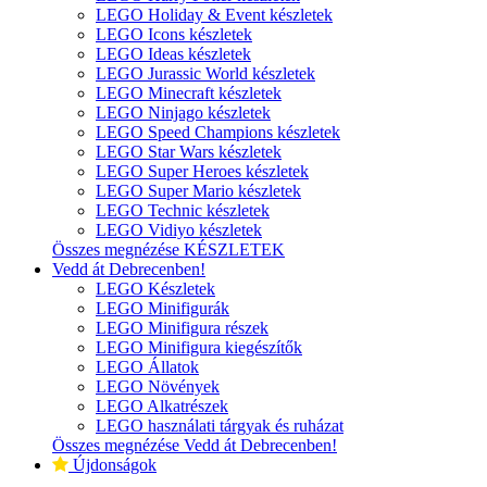
LEGO Holiday & Event készletek
LEGO Icons készletek
LEGO Ideas készletek
LEGO Jurassic World készletek
LEGO Minecraft készletek
LEGO Ninjago készletek
LEGO Speed Champions készletek
LEGO Star Wars készletek
LEGO Super Heroes készletek
LEGO Super Mario készletek
LEGO Technic készletek
LEGO Vidiyo készletek
Összes megnézése KÉSZLETEK
Vedd át Debrecenben!
LEGO Készletek
LEGO Minifigurák
LEGO Minifigura részek
LEGO Minifigura kiegészítők
LEGO Állatok
LEGO Növények
LEGO Alkatrészek
LEGO használati tárgyak és ruházat
Összes megnézése Vedd át Debrecenben!
Újdonságok