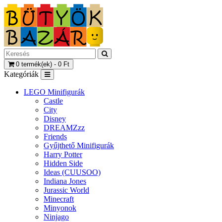
0 termék(ek) - 0 Ft
Kategóriák
LEGO Minifigurák
Castle
City
Disney
DREAMZzz
Friends
Gyűjthető Minifigurák
Harry Potter
Hidden Side
Ideas (CUUSOO)
Indiana Jones
Jurassic World
Minecraft
Minyonok
Ninjago