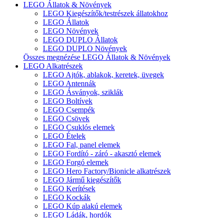
LEGO Állatok & Növények
LEGO Kiegészítők/testrészek állatokhoz
LEGO Állatok
LEGO Növények
LEGO DUPLO Állatok
LEGO DUPLO Növények
Összes megnézése LEGO Állatok & Növények
LEGO Alkatrészek
LEGO Ajtók, ablakok, keretek, üvegek
LEGO Antennák
LEGO Ásványok, sziklák
LEGO Boltívek
LEGO Csempék
LEGO Csövek
LEGO Csuklós elemek
LEGO Ételek
LEGO Fal, panel elemek
LEGO Fordító - záró - akasztó elemek
LEGO Forgó elemek
LEGO Hero Factory/Bionicle alkatrészek
LEGO Jármű kiegészítők
LEGO Kerítések
LEGO Kockák
LEGO Kúp alakú elemek
LEGO Ládák, hordók