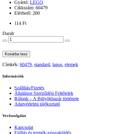
Gyártó:
LEGO
Cikkszám: 60479
Elérhető: 200
114 Ft
Darab
Kosárba tesz
Címkék:
60479
,
standard
,
lapos
,
elemek
Információk
Szállítás/Fizetés
Általános Szerződési Feltételek
Rólunk – A Bütyökbazár története
Adatvédelmi tájékoztató
Vevőszolgálat
Kapcsolat
Elállás és termék-visszaküldés