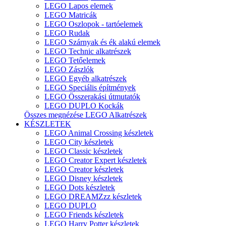
LEGO Lapos elemek
LEGO Matricák
LEGO Oszlopok - tartóelemek
LEGO Rudak
LEGO Szárnyak és ék alakú elemek
LEGO Technic alkatrészek
LEGO Tetőelemek
LEGO Zászlók
LEGO Egyéb alkatrészek
LEGO Speciális építmények
LEGO Összerakási útmutatók
LEGO DUPLO Kockák
Összes megnézése LEGO Alkatrészek
KÉSZLETEK
LEGO Animal Crossing készletek
LEGO City készletek
LEGO Classic készletek
LEGO Creator Expert készletek
LEGO Creator készletek
LEGO Disney készletek
LEGO Dots készletek
LEGO DREAMZzz készletek
LEGO DUPLO
LEGO Friends készletek
LEGO Harry Potter készletek