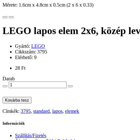
Mérete: 1.6cm x 4.8cm x 0.5cm (2 x 6 x 0.33)
LEGO lapos elem 2x6, közép lev
Gyártó:
LEGO
Cikkszám: 3795
Elérhető: 9
28 Ft
Darab
Kosárba tesz
Címkék:
3795
,
standard
,
lapos
,
elemek
Információk
Szállítás/Fizetés