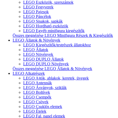
LEGO Eszközök, szerszámok
LEGO Fegyverek
LEGO Pajzsok
LEGO Páncélok
LEGO Sisakok, sapkák
LEGO Hordható eszközök
LEGO Egyéb minifigura kiegészítők
Összes megnézése LEGO Minifigura Részek & Kiegészítők
LEGO Állatok & Növények
LEGO Kiegészítők/testrészek állatokhoz
LEGO Állatok
LEGO Növények
LEGO DUPLO Állatok
LEGO DUPLO Növények
Összes megnézése LEGO Állatok & Növények
LEGO Alkatrészek
LEGO Ajtók, ablakok, keretek, üvegek
LEGO Antennák
LEGO Ásványok, sziklák
LEGO Boltívek
LEGO Csempék
LEGO Csövek
LEGO Csuklós elemek
LEGO Ételek
LEGO Fal, panel elemek