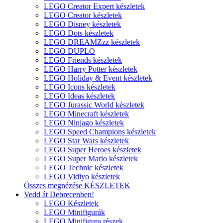
LEGO Creator Expert készletek
LEGO Creator készletek
LEGO Disney készletek
LEGO Dots készletek
LEGO DREAMZzz készletek
LEGO DUPLO
LEGO Friends készletek
LEGO Harry Potter készletek
LEGO Holiday & Event készletek
LEGO Icons készletek
LEGO Ideas készletek
LEGO Jurassic World készletek
LEGO Minecraft készletek
LEGO Ninjago készletek
LEGO Speed Champions készletek
LEGO Star Wars készletek
LEGO Super Heroes készletek
LEGO Super Mario készletek
LEGO Technic készletek
LEGO Vidiyo készletek
Összes megnézése KÉSZLETEK
Vedd át Debrecenben!
LEGO Készletek
LEGO Minifigurák
LEGO Minifigura részek