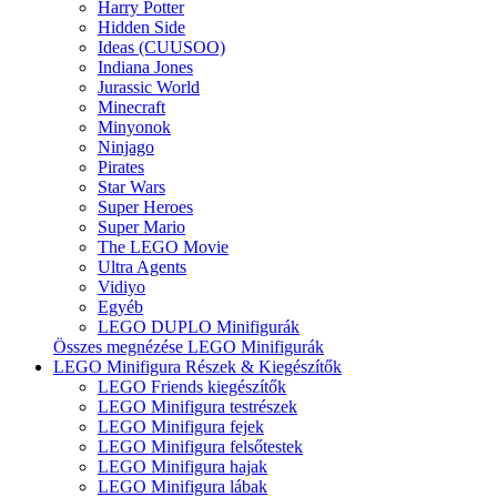
Harry Potter
Hidden Side
Ideas (CUUSOO)
Indiana Jones
Jurassic World
Minecraft
Minyonok
Ninjago
Pirates
Star Wars
Super Heroes
Super Mario
The LEGO Movie
Ultra Agents
Vidiyo
Egyéb
LEGO DUPLO Minifigurák
Összes megnézése LEGO Minifigurák
LEGO Minifigura Részek & Kiegészítők
LEGO Friends kiegészítők
LEGO Minifigura testrészek
LEGO Minifigura fejek
LEGO Minifigura felsőtestek
LEGO Minifigura hajak
LEGO Minifigura lábak