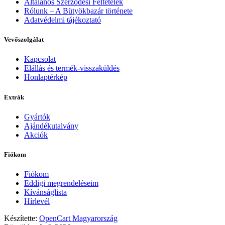
Általános Szerződési Feltételek
Rólunk – A Bütyökbazár története
Adatvédelmi tájékoztató
Vevőszolgálat
Kapcsolat
Elállás és termék-visszaküldés
Honlaptérkép
Extrák
Gyártók
Ajándékutalvány
Akciók
Fiókom
Fiókom
Eddigi megrendeléseim
Kívánságlista
Hírlevél
Készítette:
OpenCart Magyarország