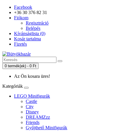
Facebook
+36 30 376 82 31
Fiókom
Regisztráció
Belépés
Kívánságlista (0)
Kosár tartalma
Fizetés
0 termék(ek) - 0 Ft
Az Ön kosara üres!
Kategóriák
LEGO Minifigurák
Castle
City
Disney
DREAMZzz
Friends
Gyűjthető Minifigurák