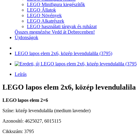
LEGO Minifigura kiegészítők
LEGO Állatok
LEGO Növények
LEGO Alkatrészek
LEGO használati tárgyak és ruházat
Összes megnézése Vedd át Debrecenben!
Újdonságok
LEGO lapos elem 2x6, közép levendulalila (3795)
Leírás
LEGO lapos elem 2x6, közép levendulalila 
LEGO lapos elem 2×6
Színe: közép levendulalila (medium lavender)
Azonosító: 4625027, 6015115
Cikkszám: 3795