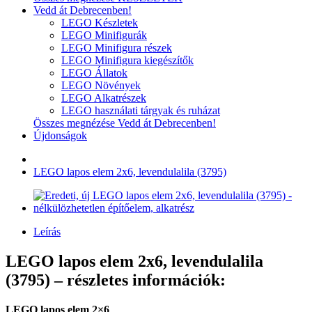
Vedd át Debrecenben!
LEGO Készletek
LEGO Minifigurák
LEGO Minifigura részek
LEGO Minifigura kiegészítők
LEGO Állatok
LEGO Növények
LEGO Alkatrészek
LEGO használati tárgyak és ruházat
Összes megnézése Vedd át Debrecenben!
Újdonságok
LEGO lapos elem 2x6, levendulalila (3795)
Leírás
LEGO lapos elem 2x6, levendulalila
(3795) – részletes információk:
LEGO lapos elem 2×6