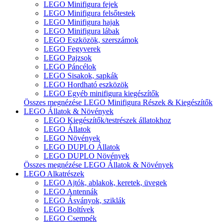
LEGO Minifigura fejek
LEGO Minifigura felsőtestek
LEGO Minifigura hajak
LEGO Minifigura lábak
LEGO Eszközök, szerszámok
LEGO Fegyverek
LEGO Pajzsok
LEGO Páncélok
LEGO Sisakok, sapkák
LEGO Hordható eszközök
LEGO Egyéb minifigura kiegészítők
Összes megnézése LEGO Minifigura Részek & Kiegészítők
LEGO Állatok & Növények
LEGO Kiegészítők/testrészek állatokhoz
LEGO Állatok
LEGO Növények
LEGO DUPLO Állatok
LEGO DUPLO Növények
Összes megnézése LEGO Állatok & Növények
LEGO Alkatrészek
LEGO Ajtók, ablakok, keretek, üvegek
LEGO Antennák
LEGO Ásványok, sziklák
LEGO Boltívek
LEGO Csempék