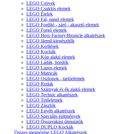
LEGO Csövek
LEGO Csuklós elemek
LEGO Ételek
LEGO Fal, panel elemek
LEGO Fordító - záró - akasztó elemek
LEGO Forgó elemek
LEGO Hero Factory/Bionicle alkatrészek
LEGO Jármű kiegészítők
LEGO Kerítések
LEGO Kockák
LEGO Kúp alakú elemek
LEGO Ládák, hordók
LEGO Lapos elemek
LEGO Matricák
LEGO Oszlopok - tartóelemek
LEGO Rudak
LEGO Szárnyak és ék alakú elemek
LEGO Technic alkatrészek
LEGO Tetőelemek
LEGO Zászlók
LEGO Egyéb alkatrészek
LEGO Speciális építmények
LEGO Összerakási útmutatók
LEGO DUPLO Kockák
Összes megnézése LEGO Alkatrészek