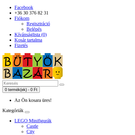
Facebook
+36 30 376 82 31
Fiókom
Regisztráció
Belépés
Kívánságlista (0)
Kosár tartalma
Fizetés
0 termék(ek) - 0 Ft
Az Ön kosara üres!
Kategóriák
LEGO Minifigurák
Castle
City