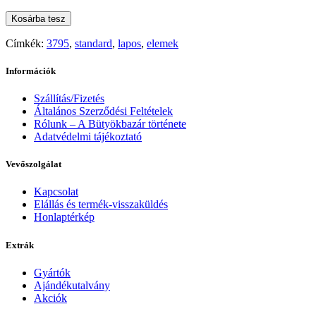
Kosárba tesz
Címkék:
3795
,
standard
,
lapos
,
elemek
Információk
Szállítás/Fizetés
Általános Szerződési Feltételek
Rólunk – A Bütyökbazár története
Adatvédelmi tájékoztató
Vevőszolgálat
Kapcsolat
Elállás és termék-visszaküldés
Honlaptérkép
Extrák
Gyártók
Ajándékutalvány
Akciók