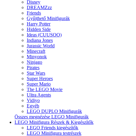
Disney
DREAMZzz
Friends
Gyűjthető Minifigurák
Harry Potter
Hidden Side
Ideas (CUUSOO)
Indiana Jones
Jurassic World
Minecraft
Minyonok
Ninjago
Pirates
Star Wars
Super Heroes
Super Mario
The LEGO Movie
Ultra Agents
Vidiyo
Egyéb
LEGO DUPLO Minifigurák
Összes megnézése LEGO Minifigurák
LEGO Minifigura Részek & Kiegészítők
LEGO Friends kiegészítők
LEGO Minifigura testrészek