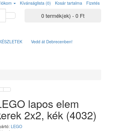
Fiókom
Kívánságlista (0)
Kosár tartalma
Fizetés
0 termék(ek) - 0 Ft
KÉSZLETEK
Vedd át Debrecenben!
LEGO lapos elem
kerek 2x2, kék (4032)
yártó:
LEGO