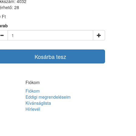
ikkszám: 4032
érhető: 28
 Ft
arab
Kosárba tesz
Fiókom
Fiókom
Eddigi megrendeléseim
Kívánságlista
Hírlevél