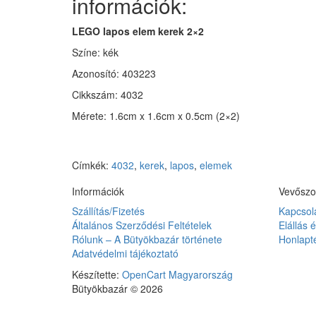
információk:
LEGO lapos elem kerek 2×2
Színe: kék
Azonosító: 403223
Cikkszám: 4032
Mérete: 1.6cm x 1.6cm x 0.5cm (2×2)
Címkék:
4032
,
kerek
,
lapos
,
elemek
Információk
Vevőszo
Szállítás/Fizetés
Kapcsol
Általános Szerződési Feltételek
Elállás 
Rólunk – A Bütyökbazár története
Honlapt
Adatvédelmi tájékoztató
Készítette:
OpenCart Magyarország
Bütyökbazár © 2026