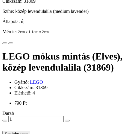
Cikkszám: 31869
Színe: közép levendulalila (medium lavender)
Állapota: új
Mérete:
2cm x 1.1cm x 2cm
LEGO mókus mintás (Elves),
közép levendulalila (31869)
Gyártó:
LEGO
Cikkszám: 31869
Elérhető: 4
790 Ft
Darab
Kosárba tesz