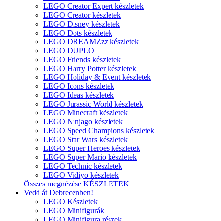
LEGO Creator Expert készletek
LEGO Creator készletek
LEGO Disney készletek
LEGO Dots készletek
LEGO DREAMZzz készletek
LEGO DUPLO
LEGO Friends készletek
LEGO Harry Potter készletek
LEGO Holiday & Event készletek
LEGO Icons készletek
LEGO Ideas készletek
LEGO Jurassic World készletek
LEGO Minecraft készletek
LEGO Ninjago készletek
LEGO Speed Champions készletek
LEGO Star Wars készletek
LEGO Super Heroes készletek
LEGO Super Mario készletek
LEGO Technic készletek
LEGO Vidiyo készletek
Összes megnézése KÉSZLETEK
Vedd át Debrecenben!
LEGO Készletek
LEGO Minifigurák
LEGO Minifigura részek