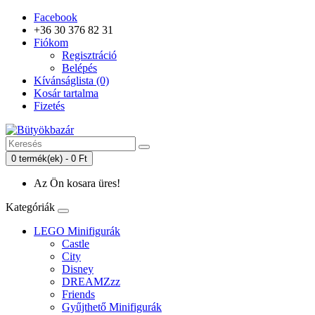
Facebook
+36 30 376 82 31
Fiókom
Regisztráció
Belépés
Kívánságlista (0)
Kosár tartalma
Fizetés
0 termék(ek) - 0 Ft
Az Ön kosara üres!
Kategóriák
LEGO Minifigurák
Castle
City
Disney
DREAMZzz
Friends
Gyűjthető Minifigurák