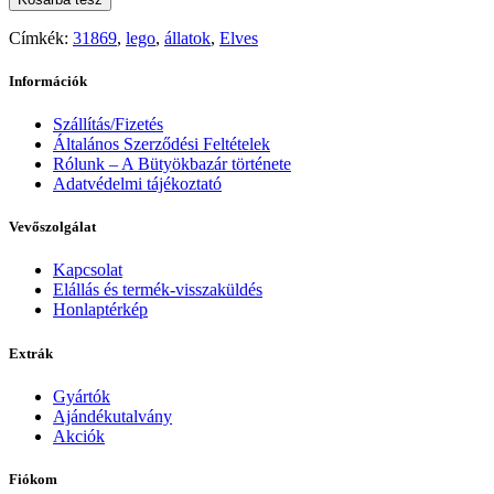
Címkék:
31869
,
lego
,
állatok
,
Elves
Információk
Szállítás/Fizetés
Általános Szerződési Feltételek
Rólunk – A Bütyökbazár története
Adatvédelmi tájékoztató
Vevőszolgálat
Kapcsolat
Elállás és termék-visszaküldés
Honlaptérkép
Extrák
Gyártók
Ajándékutalvány
Akciók
Fiókom