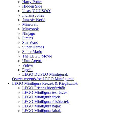
Harry Potter
Hidden Side
Ideas (CUUSOO)
Indiana Jones
Jurassic World
Minecraft
Minyonok
Ninjago
Pirates
Star Wars
Super Heroes
Super Mario
The LEGO Movie
Ultra Agents
Vidiyo
Egyéb
LEGO DUPLO Minifigurák
Összes megnézése LEGO Minifigurák
LEGO Minifigura Részek & Kiegészítők
LEGO Friends kiegészítők
LEGO Minifigura testrészek
LEGO Minifigura fejek
LEGO Minifigura felsőtestek
LEGO Minifigura hajak
LEGO Minifigura lábak