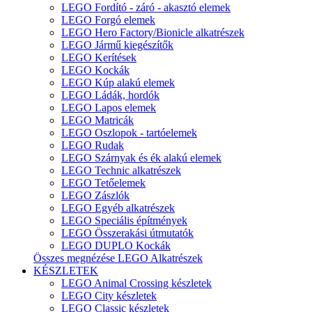
LEGO Fordító - záró - akasztó elemek
LEGO Forgó elemek
LEGO Hero Factory/Bionicle alkatrészek
LEGO Jármű kiegészítők
LEGO Kerítések
LEGO Kockák
LEGO Kúp alakú elemek
LEGO Ládák, hordók
LEGO Lapos elemek
LEGO Matricák
LEGO Oszlopok - tartóelemek
LEGO Rudak
LEGO Szárnyak és ék alakú elemek
LEGO Technic alkatrészek
LEGO Tetőelemek
LEGO Zászlók
LEGO Egyéb alkatrészek
LEGO Speciális építmények
LEGO Összerakási útmutatók
LEGO DUPLO Kockák
Összes megnézése LEGO Alkatrészek
KÉSZLETEK
LEGO Animal Crossing készletek
LEGO City készletek
LEGO Classic készletek