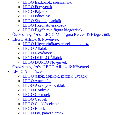
LEGO Eszközök, szerszámok
LEGO Fegyverek
LEGO Pajzsok
LEGO Páncélok
LEGO Sisakok, sapkák
LEGO Hordható eszközök
LEGO Egyéb minifigura kiegészítők
Összes megnézése LEGO Minifigura Részek & Kiegészítők
LEGO Állatok & Növények
LEGO Kiegészítők/testrészek állatokhoz
LEGO Állatok
LEGO Növények
LEGO DUPLO Állatok
LEGO DUPLO Növények
Összes megnézése LEGO Állatok & Növények
LEGO Alkatrészek
LEGO Ajtók, ablakok, keretek, üvegek
LEGO Antennák
LEGO Ásványok, sziklák
LEGO Boltívek
LEGO Csempék
LEGO Csövek
LEGO Csuklós elemek
LEGO Ételek
LEGO Fal, panel elemek