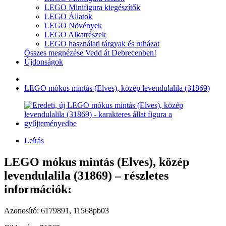
LEGO Minifigura kiegészítők
LEGO Állatok
LEGO Növények
LEGO Alkatrészek
LEGO használati tárgyak és ruházat
Összes megnézése Vedd át Debrecenben!
Újdonságok
LEGO mókus mintás (Elves), közép levendulalila (31869)
Leírás
LEGO mókus mintás (Elves), közép
levendulalila (31869) – részletes
információk:
Azonosító: 6179891, 11568pb03