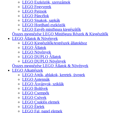
LEGO Eszközök, szerszámok
LEGO Fegyverek
LEGO Pajzsok
LEGO Páncélok
LEGO Sisakok, sapkák
LEGO Hordható eszközök
LEGO Egyéb minifigura kiegészítők
Összes megnézése LEGO Minifigura Részek & Kiegészítők
LEGO Állatok & Növények
LEGO Kiegészítők/testrészek állatokhoz
LEGO Állatok
LEGO Növények
LEGO DUPLO Állatok
LEGO DUPLO Növények
Összes megnézése LEGO Állatok & Növények
LEGO Alkatrészek
LEGO Ajtók, ablakok, keretek, üvegek
LEGO Antennák
LEGO Ásványok, sziklák
LEGO Boltívek
LEGO Csempék
LEGO Csövek
LEGO Csuklós elemek
LEGO Ételek
LEGO Fal, panel elemek