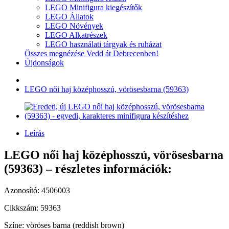
LEGO Minifigura kiegészítők
LEGO Állatok
LEGO Növények
LEGO Alkatrészek
LEGO használati tárgyak és ruházat
Összes megnézése Vedd át Debrecenben!
Újdonságok
LEGO női haj középhosszú, vörösesbarna (59363)
Leírás
LEGO női haj középhosszú, vörösesbarna
(59363) – részletes információk:
Azonosító: 4506003
Cikkszám: 59363
Színe: vöröses barna (reddish brown)