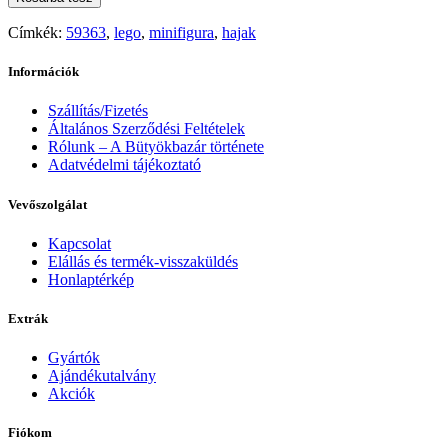
Címkék:
59363
,
lego
,
minifigura
,
hajak
Információk
Szállítás/Fizetés
Általános Szerződési Feltételek
Rólunk – A Bütyökbazár története
Adatvédelmi tájékoztató
Vevőszolgálat
Kapcsolat
Elállás és termék-visszaküldés
Honlaptérkép
Extrák
Gyártók
Ajándékutalvány
Akciók
Fiókom