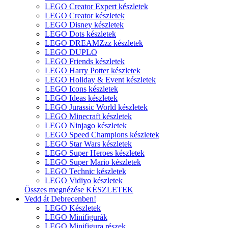
LEGO Creator Expert készletek
LEGO Creator készletek
LEGO Disney készletek
LEGO Dots készletek
LEGO DREAMZzz készletek
LEGO DUPLO
LEGO Friends készletek
LEGO Harry Potter készletek
LEGO Holiday & Event készletek
LEGO Icons készletek
LEGO Ideas készletek
LEGO Jurassic World készletek
LEGO Minecraft készletek
LEGO Ninjago készletek
LEGO Speed Champions készletek
LEGO Star Wars készletek
LEGO Super Heroes készletek
LEGO Super Mario készletek
LEGO Technic készletek
LEGO Vidiyo készletek
Összes megnézése KÉSZLETEK
Vedd át Debrecenben!
LEGO Készletek
LEGO Minifigurák
LEGO Minifigura részek