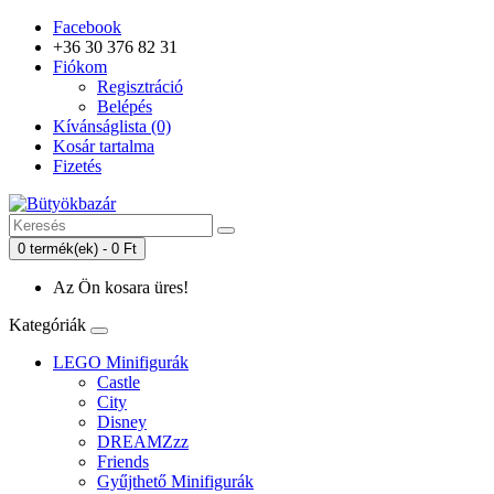
Facebook
+36 30 376 82 31
Fiókom
Regisztráció
Belépés
Kívánságlista (0)
Kosár tartalma
Fizetés
0 termék(ek) - 0 Ft
Az Ön kosara üres!
Kategóriák
LEGO Minifigurák
Castle
City
Disney
DREAMZzz
Friends
Gyűjthető Minifigurák