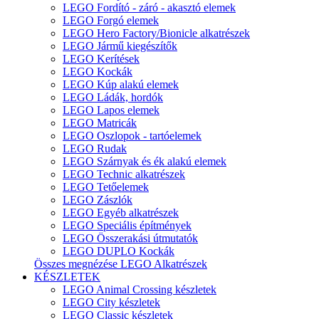
LEGO Fordító - záró - akasztó elemek
LEGO Forgó elemek
LEGO Hero Factory/Bionicle alkatrészek
LEGO Jármű kiegészítők
LEGO Kerítések
LEGO Kockák
LEGO Kúp alakú elemek
LEGO Ládák, hordók
LEGO Lapos elemek
LEGO Matricák
LEGO Oszlopok - tartóelemek
LEGO Rudak
LEGO Szárnyak és ék alakú elemek
LEGO Technic alkatrészek
LEGO Tetőelemek
LEGO Zászlók
LEGO Egyéb alkatrészek
LEGO Speciális építmények
LEGO Összerakási útmutatók
LEGO DUPLO Kockák
Összes megnézése LEGO Alkatrészek
KÉSZLETEK
LEGO Animal Crossing készletek
LEGO City készletek
LEGO Classic készletek