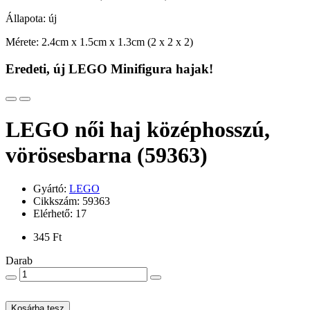
Állapota: új
Mérete: 2.4cm x 1.5cm x 1.3cm (2 x 2 x 2)
Eredeti, új LEGO Minifigura hajak!
LEGO női haj középhosszú,
vörösesbarna (59363)
Gyártó:
LEGO
Cikkszám: 59363
Elérhető: 17
345 Ft
Darab
Kosárba tesz