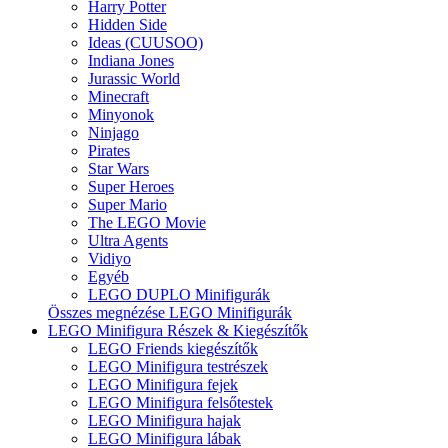
Harry Potter
Hidden Side
Ideas (CUUSOO)
Indiana Jones
Jurassic World
Minecraft
Minyonok
Ninjago
Pirates
Star Wars
Super Heroes
Super Mario
The LEGO Movie
Ultra Agents
Vidiyo
Egyéb
LEGO DUPLO Minifigurák
Összes megnézése LEGO Minifigurák
LEGO Minifigura Részek & Kiegészítők
LEGO Friends kiegészítők
LEGO Minifigura testrészek
LEGO Minifigura fejek
LEGO Minifigura felsőtestek
LEGO Minifigura hajak
LEGO Minifigura lábak