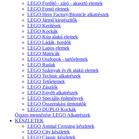
LEGO Fordító - záró - akasztó elemek
LEGO Forgó elemek
LEGO Hero Factory/Bionicle alkatrészek
LEGO Jármű kiegészítők
LEGO Kerítések
LEGO Kockák
LEGO Kúp alakú elemek
LEGO Ládák, hordók
LEGO Lapos elemek
LEGO Matricák
LEGO Oszlopok - tartóelemek
LEGO Rudak
LEGO Szárnyak és ék alakú elemek
LEGO Technic alkatrészek
LEGO Tetőelemek
LEGO Zászlók
LEGO Egyéb alkatrészek
LEGO Speciális építmények
LEGO Összerakási útmutatók
LEGO DUPLO Kockák
Összes megnézése LEGO Alkatrészek
KÉSZLETEK
LEGO Animal Crossing készletek
LEGO City készletek
LEGO Classic készletek