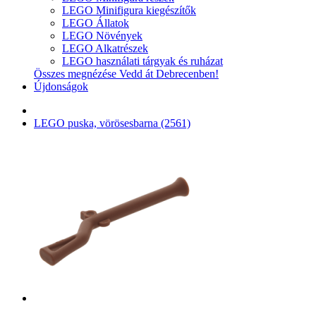
LEGO Minifigura kiegészítők
LEGO Állatok
LEGO Növények
LEGO Alkatrészek
LEGO használati tárgyak és ruházat
Összes megnézése Vedd át Debrecenben!
Újdonságok
LEGO puska, vörösesbarna (2561)