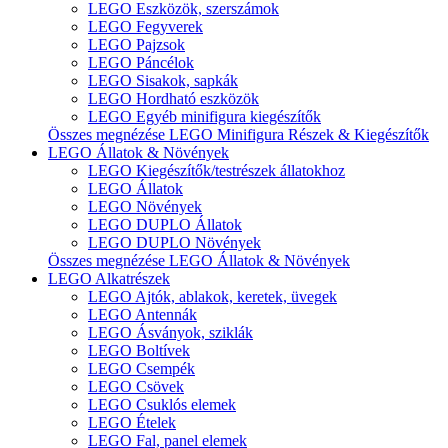
LEGO Eszközök, szerszámok
LEGO Fegyverek
LEGO Pajzsok
LEGO Páncélok
LEGO Sisakok, sapkák
LEGO Hordható eszközök
LEGO Egyéb minifigura kiegészítők
Összes megnézése LEGO Minifigura Részek & Kiegészítők
LEGO Állatok & Növények
LEGO Kiegészítők/testrészek állatokhoz
LEGO Állatok
LEGO Növények
LEGO DUPLO Állatok
LEGO DUPLO Növények
Összes megnézése LEGO Állatok & Növények
LEGO Alkatrészek
LEGO Ajtók, ablakok, keretek, üvegek
LEGO Antennák
LEGO Ásványok, sziklák
LEGO Boltívek
LEGO Csempék
LEGO Csövek
LEGO Csuklós elemek
LEGO Ételek
LEGO Fal, panel elemek