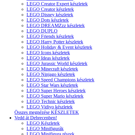
LEGO Creator Expert készletek
LEGO Creator készletek
LEGO Disney készletek
LEGO Dots készletek
LEGO DREAMZzz készletek
LEGO DUPLO
LEGO Friends készletek
LEGO Harry Potter készletek
LEGO Holiday & Event készletek
LEGO Icons készletek
LEGO Ideas készletek
LEGO Jurassic World készletek
LEGO Minecraft készletek
LEGO Ninjago készletek
LEGO Speed Champions készletek
LEGO Star Wars készletek
LEGO Super Heroes készletek
LEGO Super Mario készletek
LEGO Technic készletek
LEGO Vidiyo készletek
Összes megnézése KÉSZLETEK
Vedd át Debrecenben!
LEGO Készletek
LEGO Minifigurák
LEGO Minifigura részek