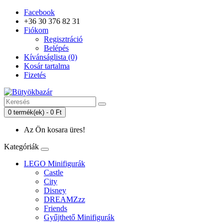
Facebook
+36 30 376 82 31
Fiókom
Regisztráció
Belépés
Kívánságlista (0)
Kosár tartalma
Fizetés
0 termék(ek) - 0 Ft
Az Ön kosara üres!
Kategóriák
LEGO Minifigurák
Castle
City
Disney
DREAMZzz
Friends
Gyűjthető Minifigurák