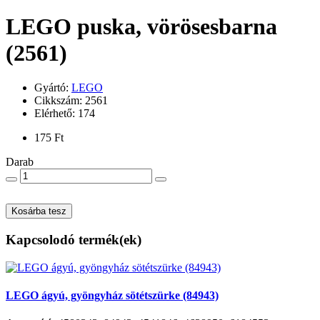
LEGO puska, vörösesbarna
(2561)
Gyártó:
LEGO
Cikkszám: 2561
Elérhető: 174
175 Ft
Darab
Kosárba tesz
Kapcsolodó termék(ek)
LEGO ágyú, gyöngyház sötétszürke (84943)