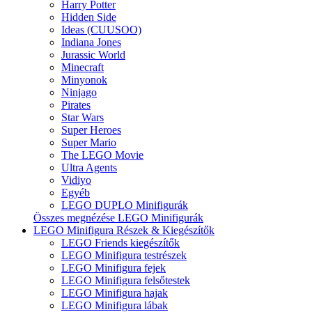
Harry Potter
Hidden Side
Ideas (CUUSOO)
Indiana Jones
Jurassic World
Minecraft
Minyonok
Ninjago
Pirates
Star Wars
Super Heroes
Super Mario
The LEGO Movie
Ultra Agents
Vidiyo
Egyéb
LEGO DUPLO Minifigurák
Összes megnézése LEGO Minifigurák
LEGO Minifigura Részek & Kiegészítők
LEGO Friends kiegészítők
LEGO Minifigura testrészek
LEGO Minifigura fejek
LEGO Minifigura felsőtestek
LEGO Minifigura hajak
LEGO Minifigura lábak