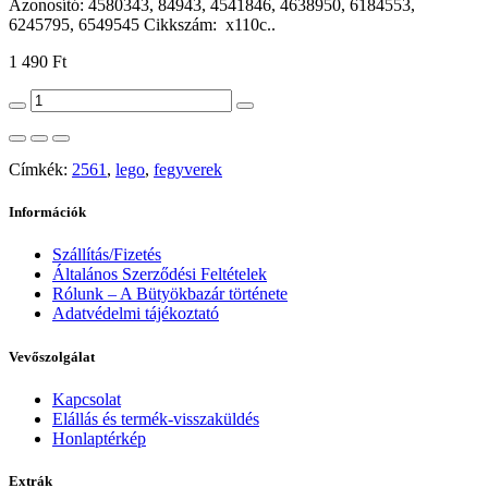
Azonosító: 4580343, 84943, 4541846, 4638950, 6184553,
6245795, 6549545 Cikkszám: x110c..
1 490 Ft
Címkék:
2561
,
lego
,
fegyverek
Információk
Szállítás/Fizetés
Általános Szerződési Feltételek
Rólunk – A Bütyökbazár története
Adatvédelmi tájékoztató
Vevőszolgálat
Kapcsolat
Elállás és termék-visszaküldés
Honlaptérkép
Extrák