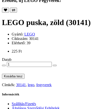
Eredeti, új LEGO Fegyverek!
LEGO puska, zöld (30141)
Gyártó:
LEGO
Cikkszám: 30141
Elérhető: 39
225 Ft
Darab
Kosárba tesz
Címkék:
30141
,
lego
,
fegyverek
Információk
Szállítás/Fizetés
Általános Szerződési Feltételek