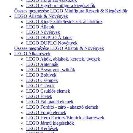
LEGO Hordható eszközök
LEGO Egyéb minifigura kiegészítők
Összes megnézése LEGO Minifigura Részek & Kiegészítők
LEGO Állatok & Növények
LEGO Kiegészítők/testrészek állatokhoz
LEGO Állatok
LEGO Növények
LEGO DUPLO Állatok
LEGO DUPLO Növények
Összes megnézése LEGO Állatok & Növények
LEGO Alkatrészek
LEGO Ajtók, ablakok, keretek, üvegek
LEGO Antennák
LEGO Ásványok, sziklák
LEGO Boltívek
LEGO Csempék
LEGO Csövek
LEGO Csuklós elemek
LEGO Ételek
LEGO Fal, panel elemek
LEGO Fordító - záró - akasztó elemek
LEGO Forgó elemek
LEGO Hero Factory/Bionicle alkatrészek
LEGO Jármű kiegészítők
LEGO Kerítések