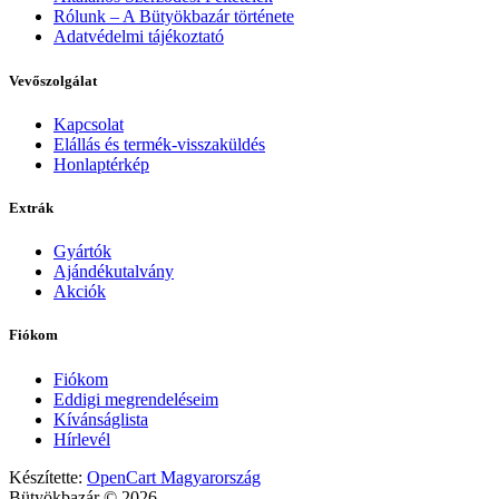
Rólunk – A Bütyökbazár története
Adatvédelmi tájékoztató
Vevőszolgálat
Kapcsolat
Elállás és termék-visszaküldés
Honlaptérkép
Extrák
Gyártók
Ajándékutalvány
Akciók
Fiókom
Fiókom
Eddigi megrendeléseim
Kívánságlista
Hírlevél
Készítette:
OpenCart Magyarország
Bütyökbazár © 2026