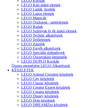
LEGO Kockák
LEGO Kúp alakú elemek
LEGO Ládák, hordók
LEGO Lapos elemek
LEGO Matricák
LEGO Oszlopok - tartóelemek
LEGO Rudak
LEGO Szárnyak és ék alakú elemek
LEGO Technic alkatrészek
LEGO Tetőelemek
LEGO Zászlók
LEGO Egyéb alkatrészek
LEGO Speciális építmények
LEGO Összerakási útmutatók
LEGO DUPLO Kockák
Összes megnézése LEGO Alkatrészek
KÉSZLETEK
LEGO Animal Crossing készletek
LEGO City készletek
LEGO Classic készletek
LEGO Creator Expert készletek
LEGO Creator készletek
LEGO Disney készletek
LEGO Dots készletek
LEGO DREAMZzz készletek