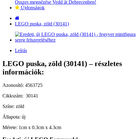
Összes megnézése Vedd át Debrecenben!
Újdonságok
LEGO puska, zöld (30141)
Leírás
LEGO puska, zöld (30141) – részletes
információk:
Azonosító: 4563725
Cikkszám: 30141
Színe: zöld
Állapota: új
Mérete: 1cm x 0.3cm x 4.3cm