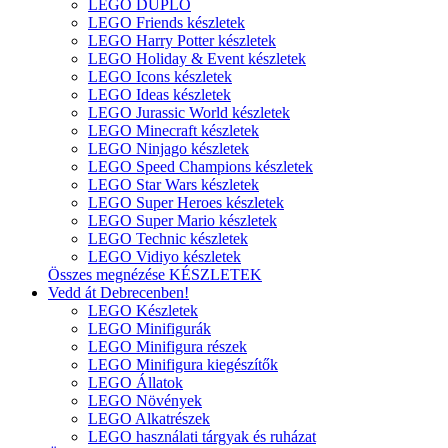
LEGO DUPLO
LEGO Friends készletek
LEGO Harry Potter készletek
LEGO Holiday & Event készletek
LEGO Icons készletek
LEGO Ideas készletek
LEGO Jurassic World készletek
LEGO Minecraft készletek
LEGO Ninjago készletek
LEGO Speed Champions készletek
LEGO Star Wars készletek
LEGO Super Heroes készletek
LEGO Super Mario készletek
LEGO Technic készletek
LEGO Vidiyo készletek
Összes megnézése KÉSZLETEK
Vedd át Debrecenben!
LEGO Készletek
LEGO Minifigurák
LEGO Minifigura részek
LEGO Minifigura kiegészítők
LEGO Állatok
LEGO Növények
LEGO Alkatrészek
LEGO használati tárgyak és ruházat