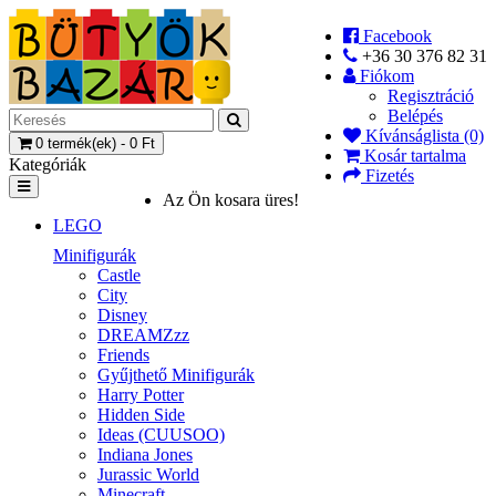
Facebook
+36 30 376 82 31
Fiókom
Regisztráció
Belépés
Kívánságlista (0)
0 termék(ek) - 0 Ft
Kosár tartalma
Kategóriák
Fizetés
Az Ön kosara üres!
LEGO
Minifigurák
Castle
City
Disney
DREAMZzz
Friends
Gyűjthető Minifigurák
Harry Potter
Hidden Side
Ideas (CUUSOO)
Indiana Jones
Jurassic World
Minecraft