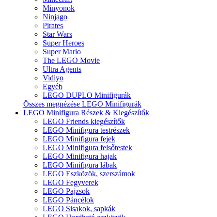
Minyonok
Ninjago
Pirates
Star Wars
Super Heroes
Super Mario
The LEGO Movie
Ultra Agents
Vidiyo
Egyéb
LEGO DUPLO Minifigurák
Összes megnézése LEGO Minifigurák
LEGO Minifigura Részek & Kiegészítők
LEGO Friends kiegészítők
LEGO Minifigura testrészek
LEGO Minifigura fejek
LEGO Minifigura felsőtestek
LEGO Minifigura hajak
LEGO Minifigura lábak
LEGO Eszközök, szerszámok
LEGO Fegyverek
LEGO Pajzsok
LEGO Páncélok
LEGO Sisakok, sapkák