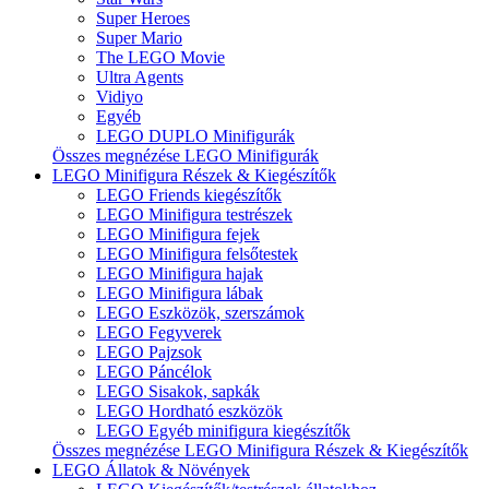
Super Heroes
Super Mario
The LEGO Movie
Ultra Agents
Vidiyo
Egyéb
LEGO DUPLO Minifigurák
Összes megnézése LEGO Minifigurák
LEGO Minifigura Részek & Kiegészítők
LEGO Friends kiegészítők
LEGO Minifigura testrészek
LEGO Minifigura fejek
LEGO Minifigura felsőtestek
LEGO Minifigura hajak
LEGO Minifigura lábak
LEGO Eszközök, szerszámok
LEGO Fegyverek
LEGO Pajzsok
LEGO Páncélok
LEGO Sisakok, sapkák
LEGO Hordható eszközök
LEGO Egyéb minifigura kiegészítők
Összes megnézése LEGO Minifigura Részek & Kiegészítők
LEGO Állatok & Növények