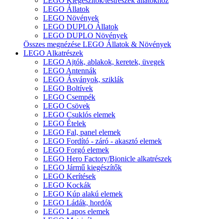
LEGO Kiegészítők/testrészek állatokhoz
LEGO Állatok
LEGO Növények
LEGO DUPLO Állatok
LEGO DUPLO Növények
Összes megnézése LEGO Állatok & Növények
LEGO Alkatrészek
LEGO Ajtók, ablakok, keretek, üvegek
LEGO Antennák
LEGO Ásványok, sziklák
LEGO Boltívek
LEGO Csempék
LEGO Csövek
LEGO Csuklós elemek
LEGO Ételek
LEGO Fal, panel elemek
LEGO Fordító - záró - akasztó elemek
LEGO Forgó elemek
LEGO Hero Factory/Bionicle alkatrészek
LEGO Jármű kiegészítők
LEGO Kerítések
LEGO Kockák
LEGO Kúp alakú elemek
LEGO Ládák, hordók
LEGO Lapos elemek