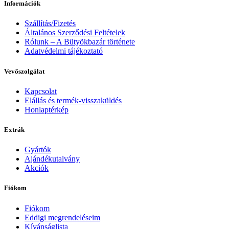
Információk
Szállítás/Fizetés
Általános Szerződési Feltételek
Rólunk – A Bütyökbazár története
Adatvédelmi tájékoztató
Vevőszolgálat
Kapcsolat
Elállás és termék-visszaküldés
Honlaptérkép
Extrák
Gyártók
Ajándékutalvány
Akciók
Fiókom
Fiókom
Eddigi megrendeléseim
Kívánságlista