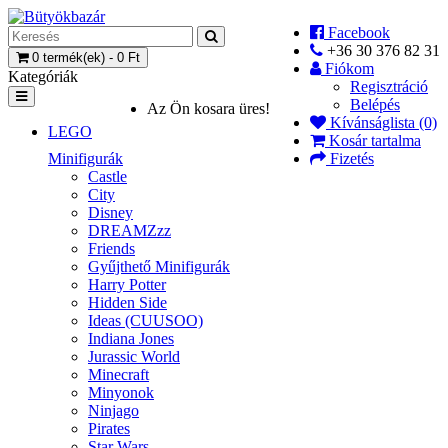
Facebook
+36 30 376 82 31
0 termék(ek) - 0 Ft
Fiókom
Kategóriák
Regisztráció
Belépés
Az Ön kosara üres!
Kívánságlista (0)
LEGO
Kosár tartalma
Minifigurák
Fizetés
Castle
City
Disney
DREAMZzz
Friends
Gyűjthető Minifigurák
Harry Potter
Hidden Side
Ideas (CUUSOO)
Indiana Jones
Jurassic World
Minecraft
Minyonok
Ninjago
Pirates
Star Wars