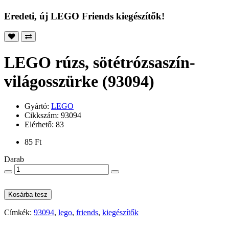
Eredeti, új LEGO Friends kiegészítők!
LEGO rúzs, sötétrózsaszín-
világosszürke (93094)
Gyártó:
LEGO
Cikkszám: 93094
Elérhető: 83
85 Ft
Darab
Kosárba tesz
Címkék:
93094
,
lego
,
friends
,
kiegészítők