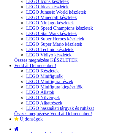
LEGO Icons készletek
LEGO Ideas készletek
LEGO Jurassic World készletek
LEGO Minecraft készletek
LEGO Ninjago készletek
LEGO Speed Champions készletek
LEGO Star Wars készletek
LEGO Super Heroes készletek
LEGO Super Mario készletek
LEGO Technic készletek
LEGO Vidiyo készletek
Összes megnézése KÉSZLETEK
Vedd át Debrecenben!
LEGO Készletek
LEGO Minifigurák
LEGO Minifigura részek
LEGO Minifigura kiegészítők
LEGO Állatok
LEGO Növények
LEGO Alkatrészek
LEGO használati tárgyak és ruházat
Összes megnézése Vedd át Debrecenben!
Újdonságok