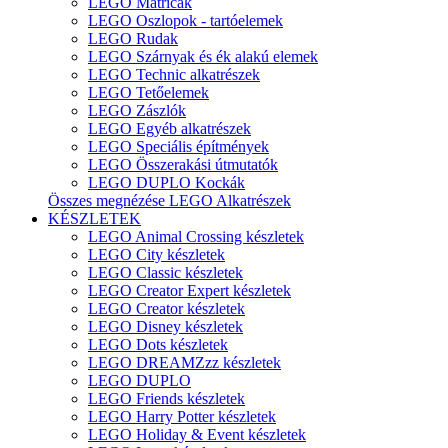
LEGO Matricák
LEGO Oszlopok - tartóelemek
LEGO Rudak
LEGO Szárnyak és ék alakú elemek
LEGO Technic alkatrészek
LEGO Tetőelemek
LEGO Zászlók
LEGO Egyéb alkatrészek
LEGO Speciális építmények
LEGO Összerakási útmutatók
LEGO DUPLO Kockák
Összes megnézése LEGO Alkatrészek
KÉSZLETEK
LEGO Animal Crossing készletek
LEGO City készletek
LEGO Classic készletek
LEGO Creator Expert készletek
LEGO Creator készletek
LEGO Disney készletek
LEGO Dots készletek
LEGO DREAMZzz készletek
LEGO DUPLO
LEGO Friends készletek
LEGO Harry Potter készletek
LEGO Holiday & Event készletek