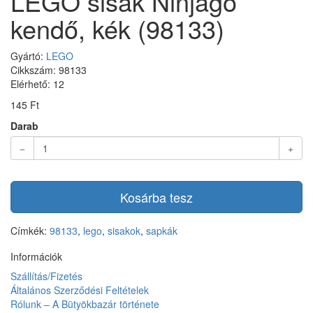
LEGO sisak Ninjago
kendő, kék (98133)
Gyártó:
LEGO
Cikkszám: 98133
Elérhető: 12
145 Ft
Darab
Kosárba tesz
Címkék:
98133
,
lego
,
sisakok
,
sapkák
Információk
Szállítás/Fizetés
Általános Szerződési Feltételek
Rólunk – A Bütyökbazár története