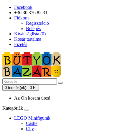
Facebook
+36 30 376 82 31
Fiókom
Regisztráció
Belépés
Kívánságlista (0)
Kosár tartalma
Fizetés
0 termék(ek) - 0 Ft
Az Ön kosara üres!
Kategóriák
LEGO Minifigurák
Castle
City