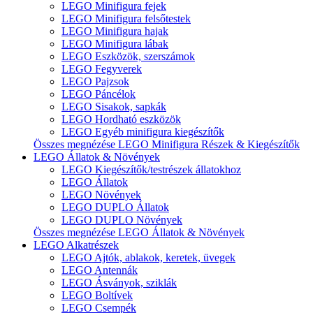
LEGO Minifigura fejek
LEGO Minifigura felsőtestek
LEGO Minifigura hajak
LEGO Minifigura lábak
LEGO Eszközök, szerszámok
LEGO Fegyverek
LEGO Pajzsok
LEGO Páncélok
LEGO Sisakok, sapkák
LEGO Hordható eszközök
LEGO Egyéb minifigura kiegészítők
Összes megnézése LEGO Minifigura Részek & Kiegészítők
LEGO Állatok & Növények
LEGO Kiegészítők/testrészek állatokhoz
LEGO Állatok
LEGO Növények
LEGO DUPLO Állatok
LEGO DUPLO Növények
Összes megnézése LEGO Állatok & Növények
LEGO Alkatrészek
LEGO Ajtók, ablakok, keretek, üvegek
LEGO Antennák
LEGO Ásványok, sziklák
LEGO Boltívek
LEGO Csempék