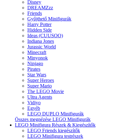
Disney
DREAMZzz
Friends
Gyűjthető Minifigurák
Harry Potter
Hidden Side
Ideas (CUUSOO)
Indiana Jones
Jurassic World
Minecraft
Minyonok
Ninjago
Pirates
Star Wars
Super Heroes
Super Mario
The LEGO Movie
Ultra Agents
Vidiyo
Egyéb
LEGO DUPLO Minifigurák
Összes megnézése LEGO Minifigurák
LEGO Minifigura Részek & Kiegészítők
LEGO Friends kiegészítők
LEGO Minifigura testrészek