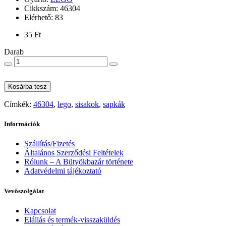
Cikkszám: 46304
Elérhető: 83
35 Ft
Darab
Kosárba tesz
Címkék:
46304
,
lego
,
sisakok
,
sapkák
Információk
Szállítás/Fizetés
Általános Szerződési Feltételek
Rólunk – A Bütyökbazár története
Adatvédelmi tájékoztató
Vevőszolgálat
Kapcsolat
Elállás és termék-visszaküldés