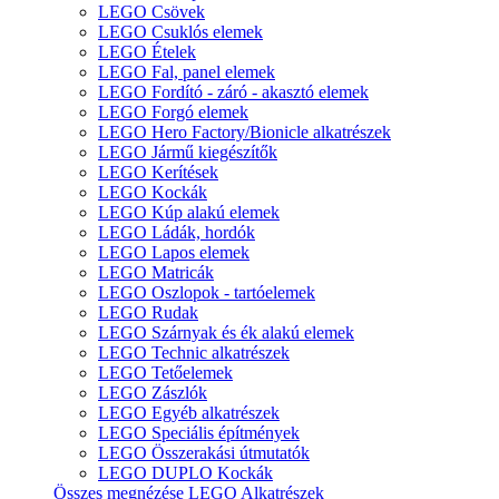
LEGO Csövek
LEGO Csuklós elemek
LEGO Ételek
LEGO Fal, panel elemek
LEGO Fordító - záró - akasztó elemek
LEGO Forgó elemek
LEGO Hero Factory/Bionicle alkatrészek
LEGO Jármű kiegészítők
LEGO Kerítések
LEGO Kockák
LEGO Kúp alakú elemek
LEGO Ládák, hordók
LEGO Lapos elemek
LEGO Matricák
LEGO Oszlopok - tartóelemek
LEGO Rudak
LEGO Szárnyak és ék alakú elemek
LEGO Technic alkatrészek
LEGO Tetőelemek
LEGO Zászlók
LEGO Egyéb alkatrészek
LEGO Speciális építmények
LEGO Összerakási útmutatók
LEGO DUPLO Kockák
Összes megnézése LEGO Alkatrészek