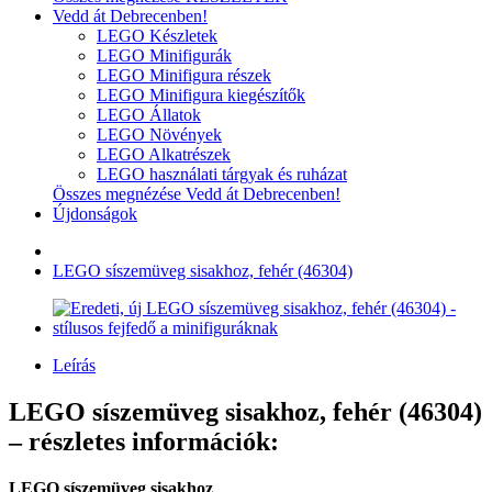
Vedd át Debrecenben!
LEGO Készletek
LEGO Minifigurák
LEGO Minifigura részek
LEGO Minifigura kiegészítők
LEGO Állatok
LEGO Növények
LEGO Alkatrészek
LEGO használati tárgyak és ruházat
Összes megnézése Vedd át Debrecenben!
Újdonságok
LEGO síszemüveg sisakhoz, fehér (46304)
Leírás
LEGO síszemüveg sisakhoz, fehér (46304)
– részletes információk:
LEGO síszemüveg sisakhoz