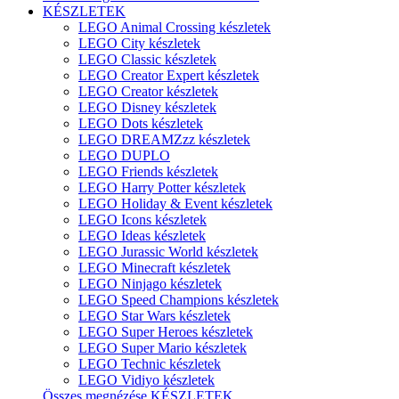
KÉSZLETEK
LEGO Animal Crossing készletek
LEGO City készletek
LEGO Classic készletek
LEGO Creator Expert készletek
LEGO Creator készletek
LEGO Disney készletek
LEGO Dots készletek
LEGO DREAMZzz készletek
LEGO DUPLO
LEGO Friends készletek
LEGO Harry Potter készletek
LEGO Holiday & Event készletek
LEGO Icons készletek
LEGO Ideas készletek
LEGO Jurassic World készletek
LEGO Minecraft készletek
LEGO Ninjago készletek
LEGO Speed Champions készletek
LEGO Star Wars készletek
LEGO Super Heroes készletek
LEGO Super Mario készletek
LEGO Technic készletek
LEGO Vidiyo készletek
Összes megnézése KÉSZLETEK