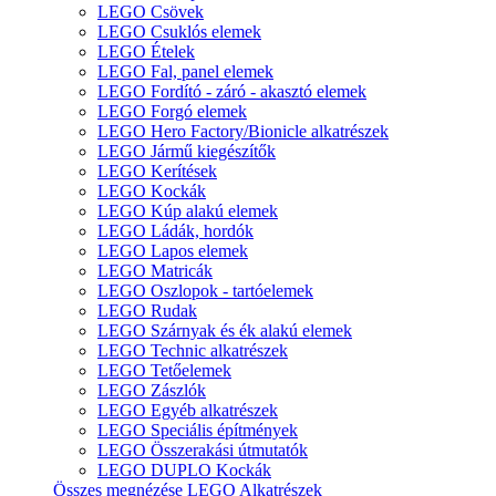
LEGO Csövek
LEGO Csuklós elemek
LEGO Ételek
LEGO Fal, panel elemek
LEGO Fordító - záró - akasztó elemek
LEGO Forgó elemek
LEGO Hero Factory/Bionicle alkatrészek
LEGO Jármű kiegészítők
LEGO Kerítések
LEGO Kockák
LEGO Kúp alakú elemek
LEGO Ládák, hordók
LEGO Lapos elemek
LEGO Matricák
LEGO Oszlopok - tartóelemek
LEGO Rudak
LEGO Szárnyak és ék alakú elemek
LEGO Technic alkatrészek
LEGO Tetőelemek
LEGO Zászlók
LEGO Egyéb alkatrészek
LEGO Speciális építmények
LEGO Összerakási útmutatók
LEGO DUPLO Kockák
Összes megnézése LEGO Alkatrészek