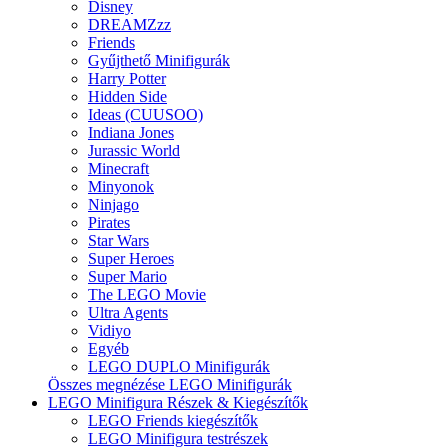
Disney
DREAMZzz
Friends
Gyűjthető Minifigurák
Harry Potter
Hidden Side
Ideas (CUUSOO)
Indiana Jones
Jurassic World
Minecraft
Minyonok
Ninjago
Pirates
Star Wars
Super Heroes
Super Mario
The LEGO Movie
Ultra Agents
Vidiyo
Egyéb
LEGO DUPLO Minifigurák
Összes megnézése LEGO Minifigurák
LEGO Minifigura Részek & Kiegészítők
LEGO Friends kiegészítők
LEGO Minifigura testrészek