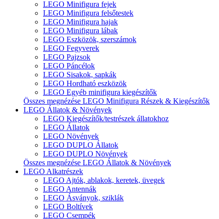
LEGO Minifigura fejek
LEGO Minifigura felsőtestek
LEGO Minifigura hajak
LEGO Minifigura lábak
LEGO Eszközök, szerszámok
LEGO Fegyverek
LEGO Pajzsok
LEGO Páncélok
LEGO Sisakok, sapkák
LEGO Hordható eszközök
LEGO Egyéb minifigura kiegészítők
Összes megnézése LEGO Minifigura Részek & Kiegészítők
LEGO Állatok & Növények
LEGO Kiegészítők/testrészek állatokhoz
LEGO Állatok
LEGO Növények
LEGO DUPLO Állatok
LEGO DUPLO Növények
Összes megnézése LEGO Állatok & Növények
LEGO Alkatrészek
LEGO Ajtók, ablakok, keretek, üvegek
LEGO Antennák
LEGO Ásványok, sziklák
LEGO Boltívek
LEGO Csempék