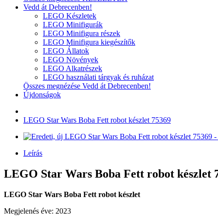
Vedd át Debrecenben!
LEGO Készletek
LEGO Minifigurák
LEGO Minifigura részek
LEGO Minifigura kiegészítők
LEGO Állatok
LEGO Növények
LEGO Alkatrészek
LEGO használati tárgyak és ruházat
Összes megnézése Vedd át Debrecenben!
Újdonságok
LEGO Star Wars Boba Fett robot készlet 75369
Leírás
LEGO Star Wars Boba Fett robot készlet 7
LEGO Star Wars Boba Fett robot készlet
Megjelenés éve: 2023