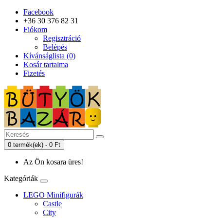
Facebook
+36 30 376 82 31
Fiókom
Regisztráció
Belépés
Kívánságlista (0)
Kosár tartalma
Fizetés
0 termék(ek) - 0 Ft
Az Ön kosara üres!
Kategóriák
LEGO Minifigurák
Castle
City