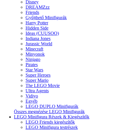
Disney
DREAMZzz
Friends
Gyűjthető Minifigurák
Harry Potter
Hidden Side
Ideas (CUUSOO)
Indiana Jones
Jurassic World
Minecraft
Minyonok
Ninjago
Pirates
Star Wars
Super Heroes
Super Mario
The LEGO Movie
Ultra Agents
Vidiyo
Egyéb
LEGO DUPLO Minifigurák
Összes megnézése LEGO Minifigurák
LEGO Minifigura Részek & Kiegészítők
LEGO Friends kiegészítők
LEGO Minifigura testrészek