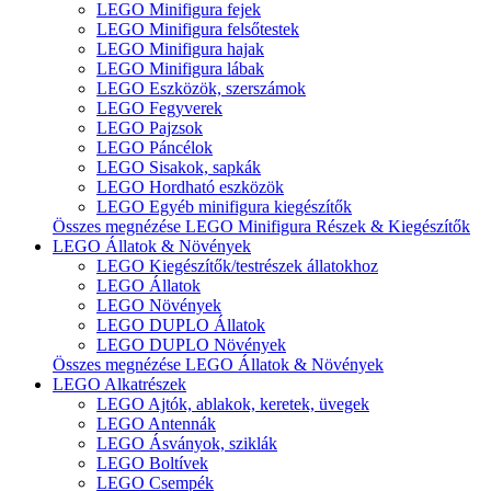
LEGO Minifigura fejek
LEGO Minifigura felsőtestek
LEGO Minifigura hajak
LEGO Minifigura lábak
LEGO Eszközök, szerszámok
LEGO Fegyverek
LEGO Pajzsok
LEGO Páncélok
LEGO Sisakok, sapkák
LEGO Hordható eszközök
LEGO Egyéb minifigura kiegészítők
Összes megnézése LEGO Minifigura Részek & Kiegészítők
LEGO Állatok & Növények
LEGO Kiegészítők/testrészek állatokhoz
LEGO Állatok
LEGO Növények
LEGO DUPLO Állatok
LEGO DUPLO Növények
Összes megnézése LEGO Állatok & Növények
LEGO Alkatrészek
LEGO Ajtók, ablakok, keretek, üvegek
LEGO Antennák
LEGO Ásványok, sziklák
LEGO Boltívek
LEGO Csempék