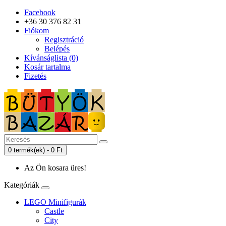
Facebook
+36 30 376 82 31
Fiókom
Regisztráció
Belépés
Kívánságlista (0)
Kosár tartalma
Fizetés
0 termék(ek) - 0 Ft
Az Ön kosara üres!
Kategóriák
LEGO Minifigurák
Castle
City