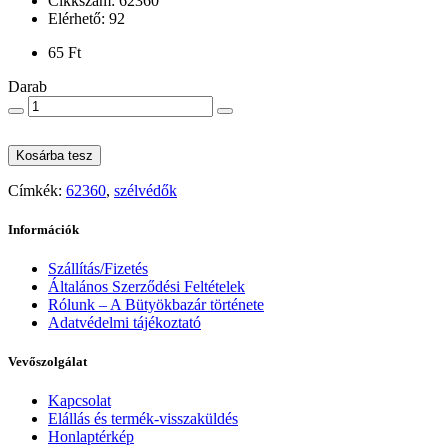
Cikkszám: 62360
Elérhető: 92
65 Ft
Darab
Kosárba tesz
Címkék:
62360
,
szélvédők
Információk
Szállítás/Fizetés
Általános Szerződési Feltételek
Rólunk – A Bütyökbazár története
Adatvédelmi tájékoztató
Vevőszolgálat
Kapcsolat
Elállás és termék-visszaküldés
Honlaptérkép