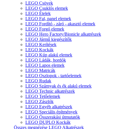
LEGO Csövek
LEGO Csuklós elemek
LEGO Ételek
LEGO Fal, panel elemek
LEGO Fordító - záró - akasztó elemek
LEGO Forgó elemek
LEGO Hero Factory/Bionicle alkatrészek
LEGO Jármű kiegészítők
LEGO Kerítések
LEGO Kockák
LEGO Kúp alakú elemek
LEGO Ládák, hordók
LEGO Lapos elemek
LEGO Matricák
LEGO Oszlopok - tartóelemek
LEGO Rudak
LEGO Szárnyak és ék alakú elemek
LEGO Technic alkatrészek
LEGO Tetőelemek
LEGO Zászlók
LEGO Egyéb alkatrészek
LEGO Speciális építmények
LEGO Összerakási útmutatók
LEGO DUPLO Kockák
Összes megnézése LEGO Alkatrészek