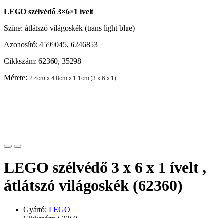
LEGO szélvédő 3×6×1 ívelt
Színe: átlátszó világoskék (trans light blue)
Azonosító: 4599045, 6246853
Cikkszám: 62360, 35298
Mérete:
2.4cm x 4.8cm x 1.1cm (3 x 6 x 1)
LEGO szélvédő 3 x 6 x 1 ívelt ,
átlátszó világoskék (62360)
Gyártó:
LEGO