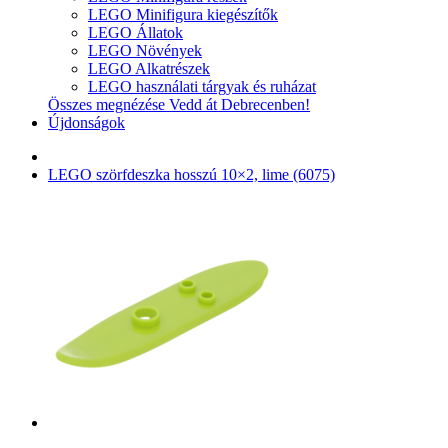
LEGO Minifigura kiegészítők
LEGO Állatok
LEGO Növények
LEGO Alkatrészek
LEGO használati tárgyak és ruházat
Összes megnézése Vedd át Debrecenben!
Újdonságok
LEGO szörfdeszka hosszú 10×2, lime (6075)