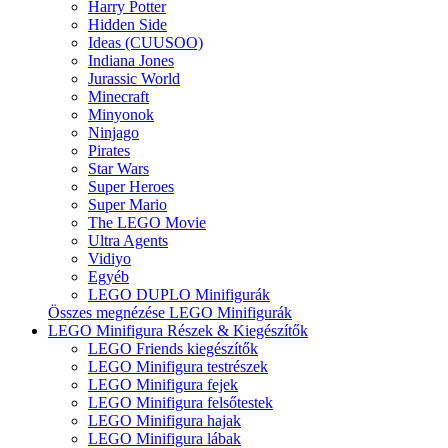
Harry Potter
Hidden Side
Ideas (CUUSOO)
Indiana Jones
Jurassic World
Minecraft
Minyonok
Ninjago
Pirates
Star Wars
Super Heroes
Super Mario
The LEGO Movie
Ultra Agents
Vidiyo
Egyéb
LEGO DUPLO Minifigurák
Összes megnézése LEGO Minifigurák
LEGO Minifigura Részek & Kiegészítők
LEGO Friends kiegészítők
LEGO Minifigura testrészek
LEGO Minifigura fejek
LEGO Minifigura felsőtestek
LEGO Minifigura hajak
LEGO Minifigura lábak