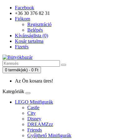
Facebook
+36 30 376 82 31
Fiókom
Regisztráció
Belépés
Kívánságlista (0)
Kosár tartalma
Fizetés
0 termék(ek) - 0 Ft
Az Ön kosara üres!
Kategóriák
LEGO Minifigurák
Castle
City
Disney
DREAMZzz
Friends
Gyűjthető Minifigurák