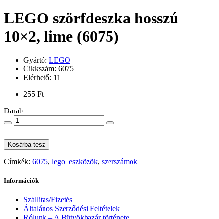
LEGO szörfdeszka hosszú
10×2, lime (6075)
Gyártó:
LEGO
Cikkszám: 6075
Elérhető: 11
255 Ft
Darab
Kosárba tesz
Címkék:
6075
,
lego
,
eszközök
,
szerszámok
Információk
Szállítás/Fizetés
Általános Szerződési Feltételek
Rólunk – A Bütyökbazár története