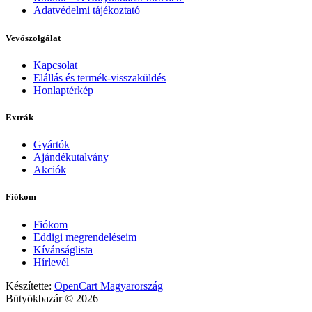
Adatvédelmi tájékoztató
Vevőszolgálat
Kapcsolat
Elállás és termék-visszaküldés
Honlaptérkép
Extrák
Gyártók
Ajándékutalvány
Akciók
Fiókom
Fiókom
Eddigi megrendeléseim
Kívánságlista
Hírlevél
Készítette:
OpenCart Magyarország
Bütyökbazár © 2026