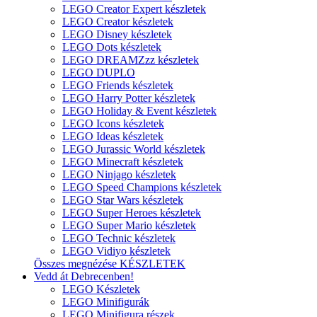
LEGO Creator Expert készletek
LEGO Creator készletek
LEGO Disney készletek
LEGO Dots készletek
LEGO DREAMZzz készletek
LEGO DUPLO
LEGO Friends készletek
LEGO Harry Potter készletek
LEGO Holiday & Event készletek
LEGO Icons készletek
LEGO Ideas készletek
LEGO Jurassic World készletek
LEGO Minecraft készletek
LEGO Ninjago készletek
LEGO Speed Champions készletek
LEGO Star Wars készletek
LEGO Super Heroes készletek
LEGO Super Mario készletek
LEGO Technic készletek
LEGO Vidiyo készletek
Összes megnézése KÉSZLETEK
Vedd át Debrecenben!
LEGO Készletek
LEGO Minifigurák
LEGO Minifigura részek