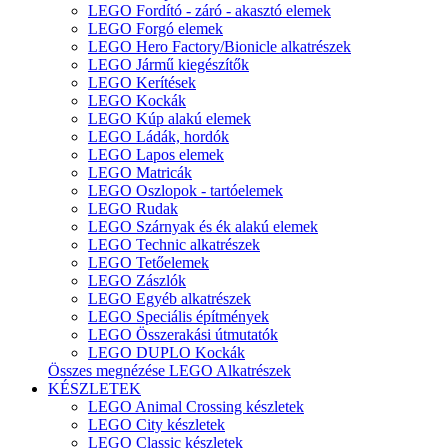
LEGO Fordító - záró - akasztó elemek
LEGO Forgó elemek
LEGO Hero Factory/Bionicle alkatrészek
LEGO Jármű kiegészítők
LEGO Kerítések
LEGO Kockák
LEGO Kúp alakú elemek
LEGO Ládák, hordók
LEGO Lapos elemek
LEGO Matricák
LEGO Oszlopok - tartóelemek
LEGO Rudak
LEGO Szárnyak és ék alakú elemek
LEGO Technic alkatrészek
LEGO Tetőelemek
LEGO Zászlók
LEGO Egyéb alkatrészek
LEGO Speciális építmények
LEGO Összerakási útmutatók
LEGO DUPLO Kockák
Összes megnézése LEGO Alkatrészek
KÉSZLETEK
LEGO Animal Crossing készletek
LEGO City készletek
LEGO Classic készletek