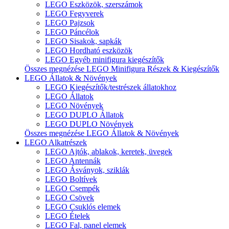
LEGO Eszközök, szerszámok
LEGO Fegyverek
LEGO Pajzsok
LEGO Páncélok
LEGO Sisakok, sapkák
LEGO Hordható eszközök
LEGO Egyéb minifigura kiegészítők
Összes megnézése LEGO Minifigura Részek & Kiegészítők
LEGO Állatok & Növények
LEGO Kiegészítők/testrészek állatokhoz
LEGO Állatok
LEGO Növények
LEGO DUPLO Állatok
LEGO DUPLO Növények
Összes megnézése LEGO Állatok & Növények
LEGO Alkatrészek
LEGO Ajtók, ablakok, keretek, üvegek
LEGO Antennák
LEGO Ásványok, sziklák
LEGO Boltívek
LEGO Csempék
LEGO Csövek
LEGO Csuklós elemek
LEGO Ételek
LEGO Fal, panel elemek