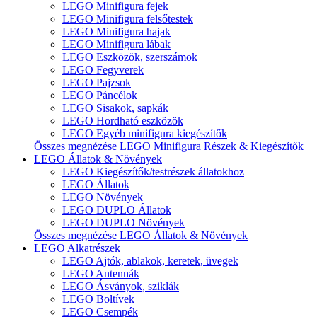
LEGO Minifigura fejek
LEGO Minifigura felsőtestek
LEGO Minifigura hajak
LEGO Minifigura lábak
LEGO Eszközök, szerszámok
LEGO Fegyverek
LEGO Pajzsok
LEGO Páncélok
LEGO Sisakok, sapkák
LEGO Hordható eszközök
LEGO Egyéb minifigura kiegészítők
Összes megnézése LEGO Minifigura Részek & Kiegészítők
LEGO Állatok & Növények
LEGO Kiegészítők/testrészek állatokhoz
LEGO Állatok
LEGO Növények
LEGO DUPLO Állatok
LEGO DUPLO Növények
Összes megnézése LEGO Állatok & Növények
LEGO Alkatrészek
LEGO Ajtók, ablakok, keretek, üvegek
LEGO Antennák
LEGO Ásványok, sziklák
LEGO Boltívek
LEGO Csempék