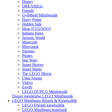
Disney
DREAMZzz
Friends
Gyűjthető Minifigurák
Harry Potter
Hidden Side
Ideas (CUUSOO)
Indiana Jones
Jurassic World
Minecraft
Minyonok
Ninjago
Pirates
Star Wars
Super Heroes
Super Mario
The LEGO Movie
Ultra Agents
Vidiyo
Egyéb
LEGO DUPLO Minifigurák
Összes megnézése LEGO Minifigurák
LEGO Minifigura Részek & Kiegészítők
LEGO Friends kiegészítők
LEGO Minifigura testrészek