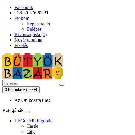
Facebook
+36 30 376 82 31
Fiókom
Regisztráció
Belépés
Kívánságlista (0)
Kosár tartalma
Fizetés
0 termék(ek) - 0 Ft
Az Ön kosara üres!
Kategóriák
LEGO Minifigurák
Castle
City