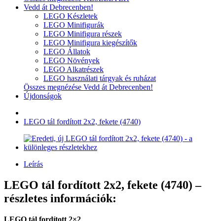
Vedd át Debrecenben!
LEGO Készletek
LEGO Minifigurák
LEGO Minifigura részek
LEGO Minifigura kiegészítők
LEGO Állatok
LEGO Növények
LEGO Alkatrészek
LEGO használati tárgyak és ruházat
Összes megnézése Vedd át Debrecenben!
Újdonságok
LEGO tál fordított 2x2, fekete (4740)
Leírás
LEGO tál fordított 2x2, fekete (4740) –
részletes információk:
LEGO tál fordított 2×2