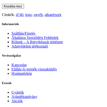
Kosárba tesz
Címkék:
4740
,
lego
,
egyéb
,
alkatrészek
Információk
Szállítás/Fizetés
Általános Szerződési Feltételek
Rólunk – A Bütyökbazár története
Adatvédelmi tájékoztató
Vevőszolgálat
Kapcsolat
Elállás és termék-visszaküldés
Honlaptérkép
Extrák
Gyártók
Ajándékutalvány
Akciók