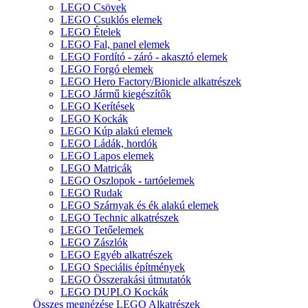
LEGO Csövek
LEGO Csuklós elemek
LEGO Ételek
LEGO Fal, panel elemek
LEGO Fordító - záró - akasztó elemek
LEGO Forgó elemek
LEGO Hero Factory/Bionicle alkatrészek
LEGO Jármű kiegészítők
LEGO Kerítések
LEGO Kockák
LEGO Kúp alakú elemek
LEGO Ládák, hordók
LEGO Lapos elemek
LEGO Matricák
LEGO Oszlopok - tartóelemek
LEGO Rudak
LEGO Szárnyak és ék alakú elemek
LEGO Technic alkatrészek
LEGO Tetőelemek
LEGO Zászlók
LEGO Egyéb alkatrészek
LEGO Speciális építmények
LEGO Összerakási útmutatók
LEGO DUPLO Kockák
Összes megnézése LEGO Alkatrészek