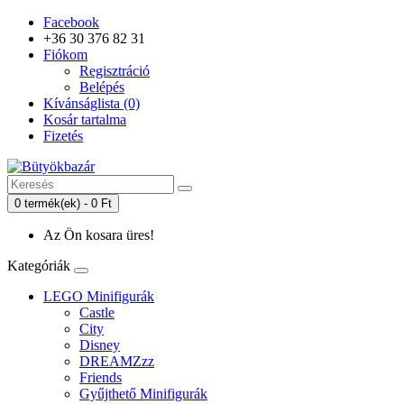
Facebook
+36 30 376 82 31
Fiókom
Regisztráció
Belépés
Kívánságlista (0)
Kosár tartalma
Fizetés
0 termék(ek) - 0 Ft
Az Ön kosara üres!
Kategóriák
LEGO Minifigurák
Castle
City
Disney
DREAMZzz
Friends
Gyűjthető Minifigurák