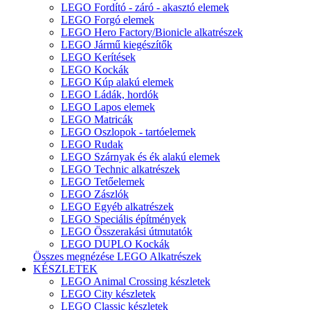
LEGO Fordító - záró - akasztó elemek
LEGO Forgó elemek
LEGO Hero Factory/Bionicle alkatrészek
LEGO Jármű kiegészítők
LEGO Kerítések
LEGO Kockák
LEGO Kúp alakú elemek
LEGO Ládák, hordók
LEGO Lapos elemek
LEGO Matricák
LEGO Oszlopok - tartóelemek
LEGO Rudak
LEGO Szárnyak és ék alakú elemek
LEGO Technic alkatrészek
LEGO Tetőelemek
LEGO Zászlók
LEGO Egyéb alkatrészek
LEGO Speciális építmények
LEGO Összerakási útmutatók
LEGO DUPLO Kockák
Összes megnézése LEGO Alkatrészek
KÉSZLETEK
LEGO Animal Crossing készletek
LEGO City készletek
LEGO Classic készletek