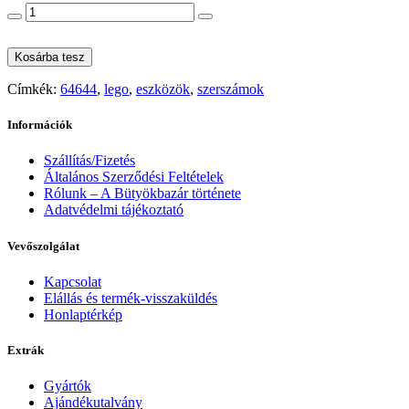
Kosárba tesz
Címkék:
64644
,
lego
,
eszközök
,
szerszámok
Információk
Szállítás/Fizetés
Általános Szerződési Feltételek
Rólunk – A Bütyökbazár története
Adatvédelmi tájékoztató
Vevőszolgálat
Kapcsolat
Elállás és termék-visszaküldés
Honlaptérkép
Extrák
Gyártók
Ajándékutalvány