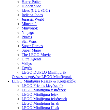
Harry Potter
Hidden Side
Ideas (CUUSOO)
Indiana Jones
Jurassic World
Minecraft
Minyonok
Ninjago
Pirates
Star Wars
Super Heroes
Super Mario
The LEGO Movie
Ultra Agents
Vidiyo
Egyéb
LEGO DUPLO Minifigurák
Összes megnézése LEGO Minifigurák
LEGO Minifigura Részek & Kiegészítők
LEGO Friends kiegészítők
LEGO Minifigura testrészek
LEGO Minifigura fejek
LEGO Minifigura felsőtestek
LEGO Minifigura hajak
LEGO Minifigura lábak