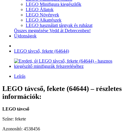
LEGO Minifigura kiegészítők
LEGO Állatok
LEGO Növények
LEGO Alkatrészek
LEGO használati tárgyak és ruházat
Összes megnézése Vedd át Debrecenben!
Újdonságok
LEGO távcső, fekete (64644)
Leírás
LEGO távcső, fekete (64644) – részletes
információk:
LEGO távcső
Színe: fekete
Azonosító: 4538456