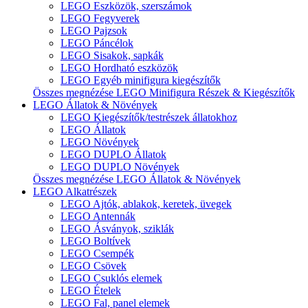
LEGO Eszközök, szerszámok
LEGO Fegyverek
LEGO Pajzsok
LEGO Páncélok
LEGO Sisakok, sapkák
LEGO Hordható eszközök
LEGO Egyéb minifigura kiegészítők
Összes megnézése LEGO Minifigura Részek & Kiegészítők
LEGO Állatok & Növények
LEGO Kiegészítők/testrészek állatokhoz
LEGO Állatok
LEGO Növények
LEGO DUPLO Állatok
LEGO DUPLO Növények
Összes megnézése LEGO Állatok & Növények
LEGO Alkatrészek
LEGO Ajtók, ablakok, keretek, üvegek
LEGO Antennák
LEGO Ásványok, sziklák
LEGO Boltívek
LEGO Csempék
LEGO Csövek
LEGO Csuklós elemek
LEGO Ételek
LEGO Fal, panel elemek