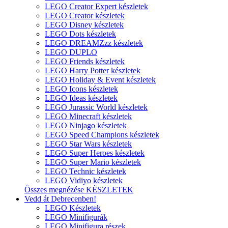
LEGO Creator Expert készletek
LEGO Creator készletek
LEGO Disney készletek
LEGO Dots készletek
LEGO DREAMZzz készletek
LEGO DUPLO
LEGO Friends készletek
LEGO Harry Potter készletek
LEGO Holiday & Event készletek
LEGO Icons készletek
LEGO Ideas készletek
LEGO Jurassic World készletek
LEGO Minecraft készletek
LEGO Ninjago készletek
LEGO Speed Champions készletek
LEGO Star Wars készletek
LEGO Super Heroes készletek
LEGO Super Mario készletek
LEGO Technic készletek
LEGO Vidiyo készletek
Összes megnézése KÉSZLETEK
Vedd át Debrecenben!
LEGO Készletek
LEGO Minifigurák
LEGO Minifigura részek