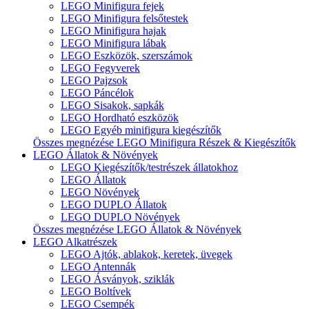
LEGO Minifigura fejek
LEGO Minifigura felsőtestek
LEGO Minifigura hajak
LEGO Minifigura lábak
LEGO Eszközök, szerszámok
LEGO Fegyverek
LEGO Pajzsok
LEGO Páncélok
LEGO Sisakok, sapkák
LEGO Hordható eszközök
LEGO Egyéb minifigura kiegészítők
Összes megnézése LEGO Minifigura Részek & Kiegészítők
LEGO Állatok & Növények
LEGO Kiegészítők/testrészek állatokhoz
LEGO Állatok
LEGO Növények
LEGO DUPLO Állatok
LEGO DUPLO Növények
Összes megnézése LEGO Állatok & Növények
LEGO Alkatrészek
LEGO Ajtók, ablakok, keretek, üvegek
LEGO Antennák
LEGO Ásványok, sziklák
LEGO Boltívek
LEGO Csempék