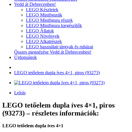
Vedd át Debrecenben!
LEGO Készletek
LEGO Minifigurák
LEGO Minifigura részek
LEGO Minifigura kiegészítők
LEGO Állatok
LEGO Növények
LEGO Alkatrészek
LEGO használati tárgyak és ruházat
Összes megnézése Vedd át Debrecenben!
Újdonságok
LEGO tetőelem dupla íves 4×1, piros (93273)
Leírás
LEGO tetőelem dupla íves 4×1, piros
(93273) – részletes információk:
LEGO tetőelem dupla íves 4×1