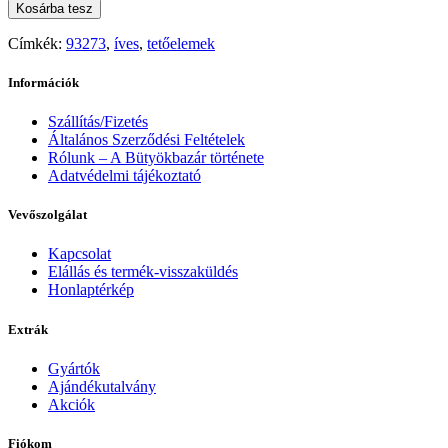
Kosárba tesz
Címkék:
93273
,
íves
,
tetőelemek
Információk
Szállítás/Fizetés
Általános Szerződési Feltételek
Rólunk – A Bütyökbazár története
Adatvédelmi tájékoztató
Vevőszolgálat
Kapcsolat
Elállás és termék-visszaküldés
Honlaptérkép
Extrák
Gyártók
Ajándékutalvány
Akciók
Fiókom