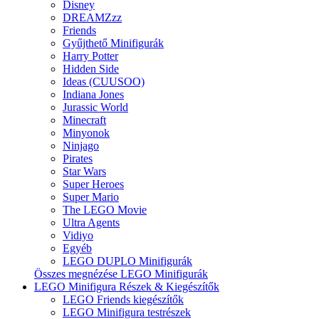
Disney
DREAMZzz
Friends
Gyűjthető Minifigurák
Harry Potter
Hidden Side
Ideas (CUUSOO)
Indiana Jones
Jurassic World
Minecraft
Minyonok
Ninjago
Pirates
Star Wars
Super Heroes
Super Mario
The LEGO Movie
Ultra Agents
Vidiyo
Egyéb
LEGO DUPLO Minifigurák
Összes megnézése LEGO Minifigurák
LEGO Minifigura Részek & Kiegészítők
LEGO Friends kiegészítők
LEGO Minifigura testrészek