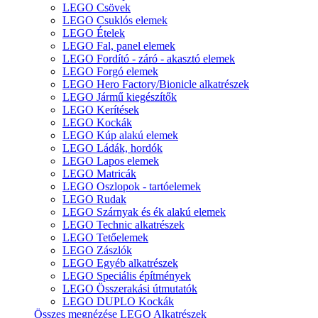
LEGO Csövek
LEGO Csuklós elemek
LEGO Ételek
LEGO Fal, panel elemek
LEGO Fordító - záró - akasztó elemek
LEGO Forgó elemek
LEGO Hero Factory/Bionicle alkatrészek
LEGO Jármű kiegészítők
LEGO Kerítések
LEGO Kockák
LEGO Kúp alakú elemek
LEGO Ládák, hordók
LEGO Lapos elemek
LEGO Matricák
LEGO Oszlopok - tartóelemek
LEGO Rudak
LEGO Szárnyak és ék alakú elemek
LEGO Technic alkatrészek
LEGO Tetőelemek
LEGO Zászlók
LEGO Egyéb alkatrészek
LEGO Speciális építmények
LEGO Összerakási útmutatók
LEGO DUPLO Kockák
Összes megnézése LEGO Alkatrészek