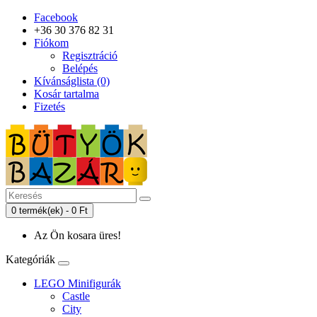
Facebook
+36 30 376 82 31
Fiókom
Regisztráció
Belépés
Kívánságlista (0)
Kosár tartalma
Fizetés
0 termék(ek) - 0 Ft
Az Ön kosara üres!
Kategóriák
LEGO Minifigurák
Castle
City