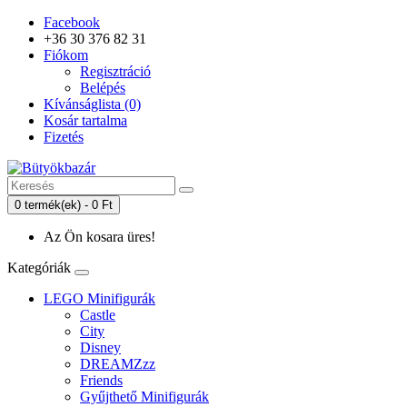
Facebook
+36 30 376 82 31
Fiókom
Regisztráció
Belépés
Kívánságlista (0)
Kosár tartalma
Fizetés
0 termék(ek) - 0 Ft
Az Ön kosara üres!
Kategóriák
LEGO Minifigurák
Castle
City
Disney
DREAMZzz
Friends
Gyűjthető Minifigurák