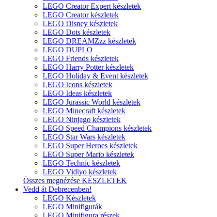
LEGO Creator Expert készletek
LEGO Creator készletek
LEGO Disney készletek
LEGO Dots készletek
LEGO DREAMZzz készletek
LEGO DUPLO
LEGO Friends készletek
LEGO Harry Potter készletek
LEGO Holiday & Event készletek
LEGO Icons készletek
LEGO Ideas készletek
LEGO Jurassic World készletek
LEGO Minecraft készletek
LEGO Ninjago készletek
LEGO Speed Champions készletek
LEGO Star Wars készletek
LEGO Super Heroes készletek
LEGO Super Mario készletek
LEGO Technic készletek
LEGO Vidiyo készletek
Összes megnézése KÉSZLETEK
Vedd át Debrecenben!
LEGO Készletek
LEGO Minifigurák
LEGO Minifigura részek