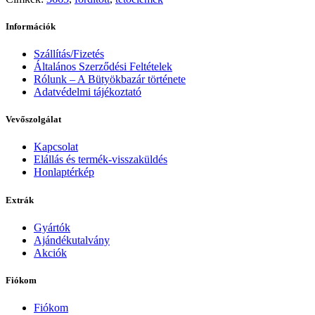
Információk
Szállítás/Fizetés
Általános Szerződési Feltételek
Rólunk – A Bütyökbazár története
Adatvédelmi tájékoztató
Vevőszolgálat
Kapcsolat
Elállás és termék-visszaküldés
Honlaptérkép
Extrák
Gyártók
Ajándékutalvány
Akciók
Fiókom
Fiókom