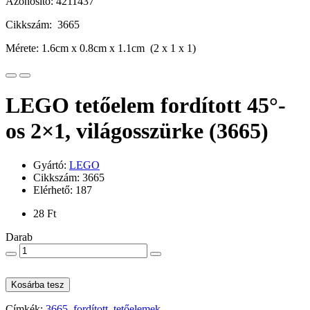
Azonosító: 4211437
Cikkszám: 3665
Mérete: 1.6cm x 0.8cm x 1.1cm (2 x 1 x 1)
LEGO tetőelem fordított 45°-
os 2×1, világosszürke (3665)
Gyártó:
LEGO
Cikkszám: 3665
Elérhető: 187
28 Ft
Darab
Kosárba tesz
Címkék:
3665
,
fordított
,
tetőelemek