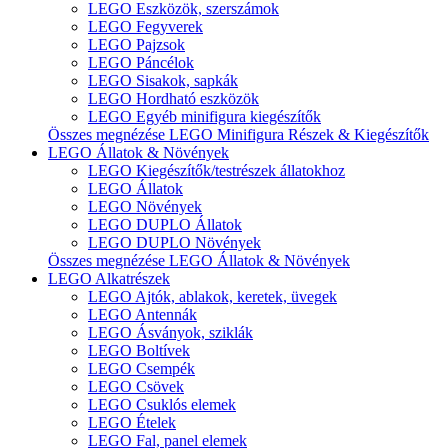
LEGO Eszközök, szerszámok
LEGO Fegyverek
LEGO Pajzsok
LEGO Páncélok
LEGO Sisakok, sapkák
LEGO Hordható eszközök
LEGO Egyéb minifigura kiegészítők
Összes megnézése LEGO Minifigura Részek & Kiegészítők
LEGO Állatok & Növények
LEGO Kiegészítők/testrészek állatokhoz
LEGO Állatok
LEGO Növények
LEGO DUPLO Állatok
LEGO DUPLO Növények
Összes megnézése LEGO Állatok & Növények
LEGO Alkatrészek
LEGO Ajtók, ablakok, keretek, üvegek
LEGO Antennák
LEGO Ásványok, sziklák
LEGO Boltívek
LEGO Csempék
LEGO Csövek
LEGO Csuklós elemek
LEGO Ételek
LEGO Fal, panel elemek