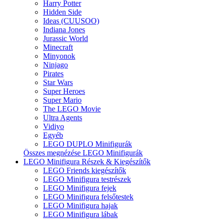
Harry Potter
Hidden Side
Ideas (CUUSOO)
Indiana Jones
Jurassic World
Minecraft
Minyonok
Ninjago
Pirates
Star Wars
Super Heroes
Super Mario
The LEGO Movie
Ultra Agents
Vidiyo
Egyéb
LEGO DUPLO Minifigurák
Összes megnézése LEGO Minifigurák
LEGO Minifigura Részek & Kiegészítők
LEGO Friends kiegészítők
LEGO Minifigura testrészek
LEGO Minifigura fejek
LEGO Minifigura felsőtestek
LEGO Minifigura hajak
LEGO Minifigura lábak