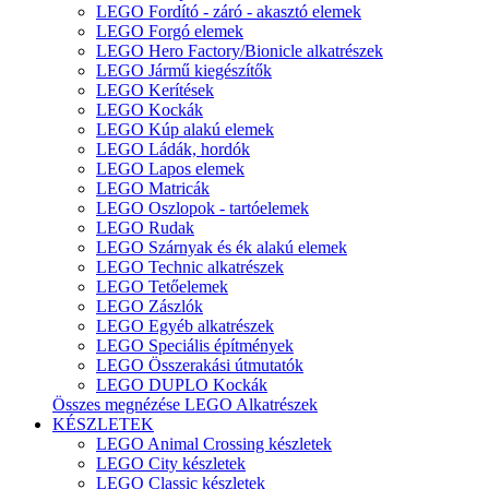
LEGO Fordító - záró - akasztó elemek
LEGO Forgó elemek
LEGO Hero Factory/Bionicle alkatrészek
LEGO Jármű kiegészítők
LEGO Kerítések
LEGO Kockák
LEGO Kúp alakú elemek
LEGO Ládák, hordók
LEGO Lapos elemek
LEGO Matricák
LEGO Oszlopok - tartóelemek
LEGO Rudak
LEGO Szárnyak és ék alakú elemek
LEGO Technic alkatrészek
LEGO Tetőelemek
LEGO Zászlók
LEGO Egyéb alkatrészek
LEGO Speciális építmények
LEGO Összerakási útmutatók
LEGO DUPLO Kockák
Összes megnézése LEGO Alkatrészek
KÉSZLETEK
LEGO Animal Crossing készletek
LEGO City készletek
LEGO Classic készletek