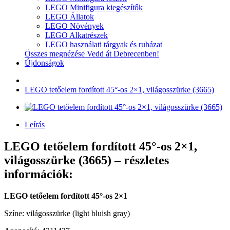
LEGO Minifigura kiegészítők
LEGO Állatok
LEGO Növények
LEGO Alkatrészek
LEGO használati tárgyak és ruházat
Összes megnézése Vedd át Debrecenben!
Újdonságok
LEGO tetőelem fordított 45°-os 2×1, világosszürke (3665)
Leírás
LEGO tetőelem fordított 45°-os 2×1,
világosszürke (3665) – részletes
információk:
LEGO tetőelem fordított 45°-os 2×1
Színe: világosszürke (light bluish gray)