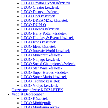
LEGO Creator Expert készletek
LEGO Creator készletek
LEGO Disney készletek
LEGO Dots készletek
LEGO DREAMZzz készletek
LEGO DUPLO
LEGO Friends készletek
LEGO Harry Potter készletek
LEGO Holiday & Event készletek
LEGO Icons készletek
LEGO Ideas készletek
LEGO Jurassic World készletek
LEGO Minecraft készletek
LEGO Ninjago készletek
LEGO Speed Champions készletek
LEGO Star Wars készletek
LEGO Super Heroes készletek
LEGO Super Mario készletek
LEGO Technic készletek
LEGO Vidiyo készletek
Összes megnézése KÉSZLETEK
Vedd át Debrecenben!
LEGO Készletek
LEGO Minifigurák
LEGO Minifigura részek