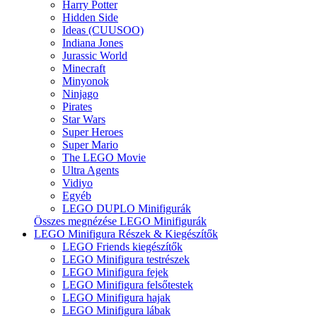
Harry Potter
Hidden Side
Ideas (CUUSOO)
Indiana Jones
Jurassic World
Minecraft
Minyonok
Ninjago
Pirates
Star Wars
Super Heroes
Super Mario
The LEGO Movie
Ultra Agents
Vidiyo
Egyéb
LEGO DUPLO Minifigurák
Összes megnézése LEGO Minifigurák
LEGO Minifigura Részek & Kiegészítők
LEGO Friends kiegészítők
LEGO Minifigura testrészek
LEGO Minifigura fejek
LEGO Minifigura felsőtestek
LEGO Minifigura hajak
LEGO Minifigura lábak