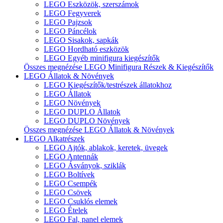
LEGO Eszközök, szerszámok
LEGO Fegyverek
LEGO Pajzsok
LEGO Páncélok
LEGO Sisakok, sapkák
LEGO Hordható eszközök
LEGO Egyéb minifigura kiegészítők
Összes megnézése LEGO Minifigura Részek & Kiegészítők
LEGO Állatok & Növények
LEGO Kiegészítők/testrészek állatokhoz
LEGO Állatok
LEGO Növények
LEGO DUPLO Állatok
LEGO DUPLO Növények
Összes megnézése LEGO Állatok & Növények
LEGO Alkatrészek
LEGO Ajtók, ablakok, keretek, üvegek
LEGO Antennák
LEGO Ásványok, sziklák
LEGO Boltívek
LEGO Csempék
LEGO Csövek
LEGO Csuklós elemek
LEGO Ételek
LEGO Fal, panel elemek