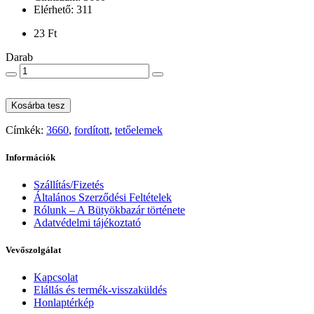
Elérhető: 311
23 Ft
Darab
Kosárba tesz
Címkék:
3660
,
fordított
,
tetőelemek
Információk
Szállítás/Fizetés
Általános Szerződési Feltételek
Rólunk – A Bütyökbazár története
Adatvédelmi tájékoztató
Vevőszolgálat
Kapcsolat
Elállás és termék-visszaküldés
Honlaptérkép