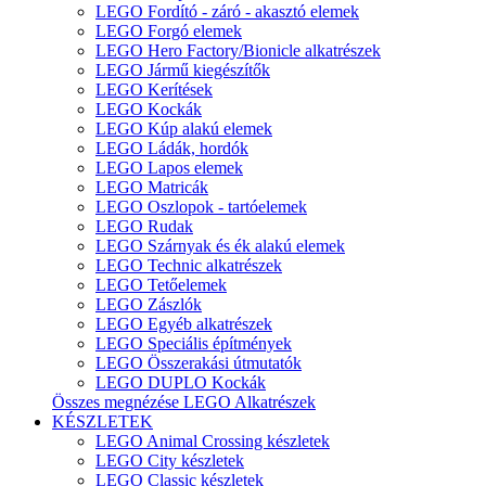
LEGO Fordító - záró - akasztó elemek
LEGO Forgó elemek
LEGO Hero Factory/Bionicle alkatrészek
LEGO Jármű kiegészítők
LEGO Kerítések
LEGO Kockák
LEGO Kúp alakú elemek
LEGO Ládák, hordók
LEGO Lapos elemek
LEGO Matricák
LEGO Oszlopok - tartóelemek
LEGO Rudak
LEGO Szárnyak és ék alakú elemek
LEGO Technic alkatrészek
LEGO Tetőelemek
LEGO Zászlók
LEGO Egyéb alkatrészek
LEGO Speciális építmények
LEGO Összerakási útmutatók
LEGO DUPLO Kockák
Összes megnézése LEGO Alkatrészek
KÉSZLETEK
LEGO Animal Crossing készletek
LEGO City készletek
LEGO Classic készletek