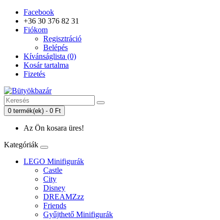
Facebook
+36 30 376 82 31
Fiókom
Regisztráció
Belépés
Kívánságlista (0)
Kosár tartalma
Fizetés
0 termék(ek) - 0 Ft
Az Ön kosara üres!
Kategóriák
LEGO Minifigurák
Castle
City
Disney
DREAMZzz
Friends
Gyűjthető Minifigurák