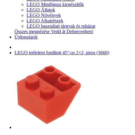
LEGO Minifigura kiegészítők
LEGO Állatok
LEGO Növények
LEGO Alkatrészek
LEGO használati tárgyak és ruházat
Összes megnézése Vedd át Debrecenben!
Újdonságok
LEGO tetőelem fordított 45°-os 2×2, piros (3660)