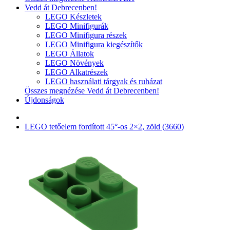
Vedd át Debrecenben!
LEGO Készletek
LEGO Minifigurák
LEGO Minifigura részek
LEGO Minifigura kiegészítők
LEGO Állatok
LEGO Növények
LEGO Alkatrészek
LEGO használati tárgyak és ruházat
Összes megnézése Vedd át Debrecenben!
Újdonságok
LEGO tetőelem fordított 45°-os 2×2, zöld (3660)