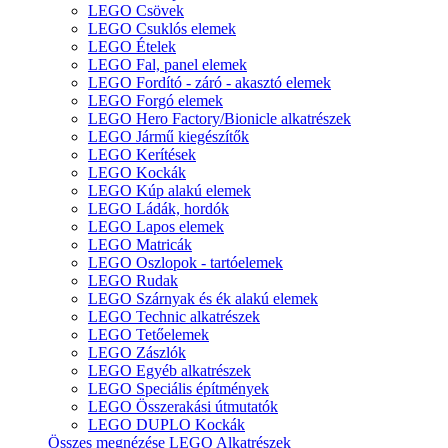
LEGO Csövek
LEGO Csuklós elemek
LEGO Ételek
LEGO Fal, panel elemek
LEGO Fordító - záró - akasztó elemek
LEGO Forgó elemek
LEGO Hero Factory/Bionicle alkatrészek
LEGO Jármű kiegészítők
LEGO Kerítések
LEGO Kockák
LEGO Kúp alakú elemek
LEGO Ládák, hordók
LEGO Lapos elemek
LEGO Matricák
LEGO Oszlopok - tartóelemek
LEGO Rudak
LEGO Szárnyak és ék alakú elemek
LEGO Technic alkatrészek
LEGO Tetőelemek
LEGO Zászlók
LEGO Egyéb alkatrészek
LEGO Speciális építmények
LEGO Összerakási útmutatók
LEGO DUPLO Kockák
Összes megnézése LEGO Alkatrészek