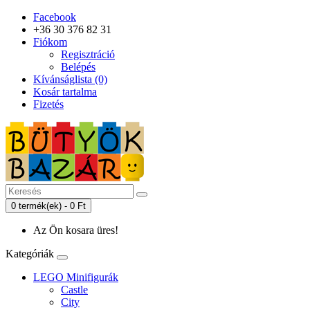
Facebook
+36 30 376 82 31
Fiókom
Regisztráció
Belépés
Kívánságlista (0)
Kosár tartalma
Fizetés
0 termék(ek) - 0 Ft
Az Ön kosara üres!
Kategóriák
LEGO Minifigurák
Castle
City