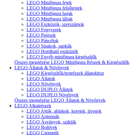
LEGO Minifigura fejek
LEGO Minifigura felsőtestek
LEGO Minifigura hajak
LEGO Minifigura lábak
LEGO Eszközök, szerszámok
LEGO Fegyverek
LEGO Pajzsok
LEGO Páncélok
LEGO Sisakok, sapkák
LEGO Hordható eszközök
LEGO Egyéb minifigura kiegészítők
Összes megnézése LEGO Minifigura Részek & Kiegészítők
LEGO Állatok & Növények
LEGO Kiegészítők/testrészek állatokhoz
LEGO Állatok
LEGO Növények
LEGO DUPLO Állatok
LEGO DUPLO Növények
Összes megnézése LEGO Állatok & Növények
LEGO Alkatrészek
LEGO Ajtók, ablakok, keretek, üvegek
LEGO Antennák
LEGO Ásványok, sziklák
LEGO Boltívek
LEGO Csempék