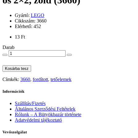
os 2×2, zöld (3660)
Gyártó:
LEGO
Cikkszám: 3660
Elérhető: 452
13 Ft
Darab
Kosárba tesz
Címkék:
3660
,
fordított
,
tetőelemek
Információk
Szállítás/Fizetés
Általános Szerződési Feltételek
Rólunk – A Bütyökbazár története
Adatvédelmi tájékoztató
Vevőszolgálat