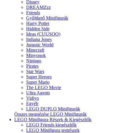
Disney
DREAMZzz
Friends
Gyűjthető Minifigurák
Harry Potter
Hidden Side
Ideas (CUUSOO)
Indiana Jones
Jurassic World
Minecraft
Minyonok
Ninjago
Pirates
Star Wars
Super Heroes
Super Mario
The LEGO Movie
Ultra Agents
Vidiyo
Egyéb
LEGO DUPLO Minifigurák
Összes megnézése LEGO Minifigurák
LEGO Minifigura Részek & Kiegészítők
LEGO Friends kiegészítők
LEGO Minifigura testrészek