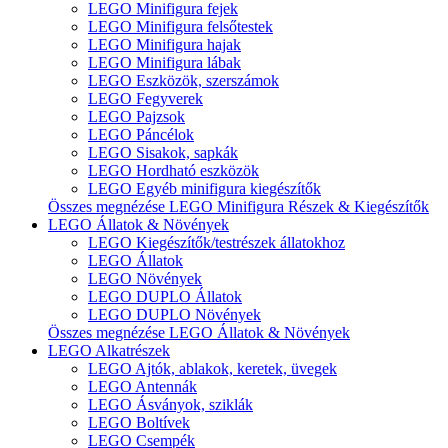
LEGO Minifigura fejek
LEGO Minifigura felsőtestek
LEGO Minifigura hajak
LEGO Minifigura lábak
LEGO Eszközök, szerszámok
LEGO Fegyverek
LEGO Pajzsok
LEGO Páncélok
LEGO Sisakok, sapkák
LEGO Hordható eszközök
LEGO Egyéb minifigura kiegészítők
Összes megnézése LEGO Minifigura Részek & Kiegészítők
LEGO Állatok & Növények
LEGO Kiegészítők/testrészek állatokhoz
LEGO Állatok
LEGO Növények
LEGO DUPLO Állatok
LEGO DUPLO Növények
Összes megnézése LEGO Állatok & Növények
LEGO Alkatrészek
LEGO Ajtók, ablakok, keretek, üvegek
LEGO Antennák
LEGO Ásványok, sziklák
LEGO Boltívek
LEGO Csempék