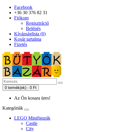
Facebook
+36 30 376 82 31
Fiókom
Regisztráció
Belépés
Kívánságlista (0)
Kosár tartalma
Fizetés
0 termék(ek) - 0 Ft
Az Ön kosara üres!
Kategóriák
LEGO Minifigurák
Castle
City