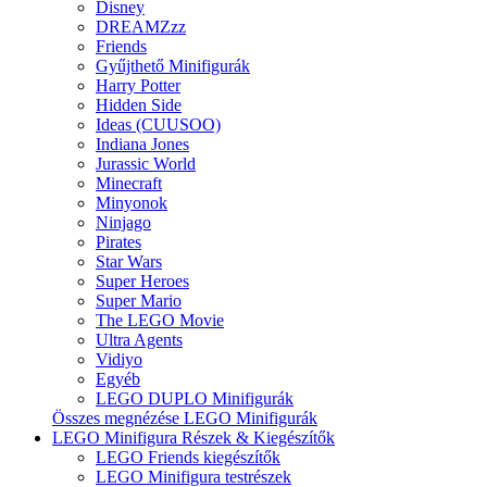
Disney
DREAMZzz
Friends
Gyűjthető Minifigurák
Harry Potter
Hidden Side
Ideas (CUUSOO)
Indiana Jones
Jurassic World
Minecraft
Minyonok
Ninjago
Pirates
Star Wars
Super Heroes
Super Mario
The LEGO Movie
Ultra Agents
Vidiyo
Egyéb
LEGO DUPLO Minifigurák
Összes megnézése LEGO Minifigurák
LEGO Minifigura Részek & Kiegészítők
LEGO Friends kiegészítők
LEGO Minifigura testrészek